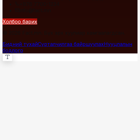
+976 7700-1234
info@fact.mn
Холбоо барих
© 2026 Fact.mn. Бүх эрх хуулиар хамгаалагдсан.
Бидний тухай
Сурталчилгаа байршуулах
Нууцлалын
бодлого