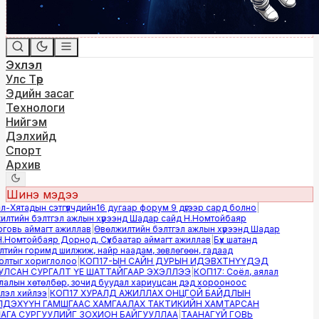
Эхлэл
Улс Төр
Эдийн засаг
Технологи
Нийгэм
Дэлхийд
Спорт
Архив
Шинэ мэдээ
Хятадын сэтгүүлчдийн16 дугаар форум 9 дүгээр сард болно
|
тийн бэлтгэл ажлын хүрээнд Шадар сайд Н.Номтойбаяр
овь аймагт ажиллав
|
Өвөлжилтийн бэлтгэл ажлын хүрээнд Шадар
Номтойбаяр Дорнод, Сүхбаатар аймагт ажиллав
|
Бүх шатанд
ийн горимд шилжиж, найр наадам, зөвлөгөөн, гадаад
лтыг хориглолоо
|
КОП17-ЫН САЙН ДУРЫН ИДЭВХТНҮҮДЭД
САН СУРГАЛТ ҮЕ ШАТТАЙГААР ЭХЭЛЛЭЭ
|
КОП17: Соёл, аялал
лын хөтөлбөр, зочид буудал хариуцсан дэд хорооноос
эл хийлээ
|
КОП17 ХУРАЛД АЖИЛЛАХ ОНЦГОЙ БАЙДЛЫН
ДЭХҮҮН ГАМШГААС ХАМГААЛАХ ТАКТИКИЙН ХАМТАРСАН
А СУРГУУЛИЙГ ЗОХИОН БАЙГУУЛЛАА
|
ТААНАГҮЙ ГОВЬ