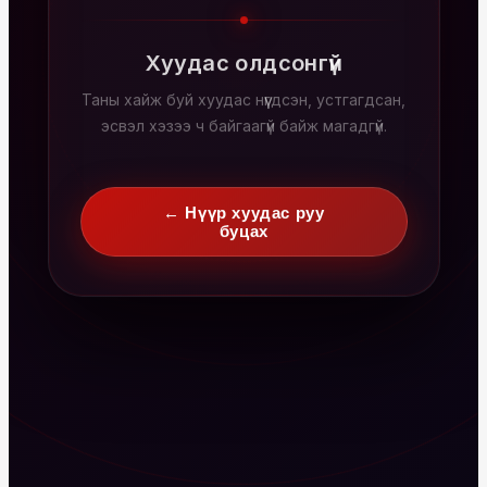
Хуудас олдсонгүй
Таны хайж буй хуудас нүүгдсэн, устгагдсан,
эсвэл хэзээ ч байгаагүй байж магадгүй.
← Нүүр хуудас руу
буцах