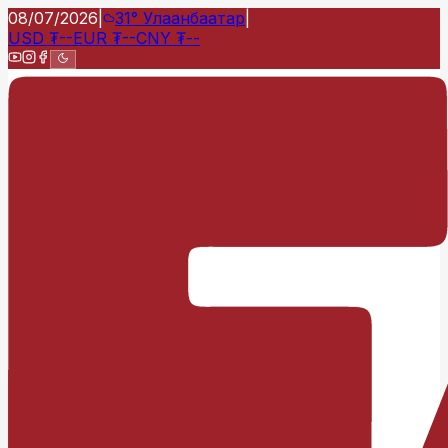
08/07/2026
|
31°
Улаанбаатар
|
USD
₮
--
EUR
₮
--
CNY
₮
--