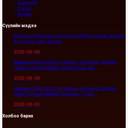
Дэлхийд
Спорт
Архив
Сүүлийн мэдээ
Монгол-Хятадын сэтгүүлчдийн16 дугаар форум
9 дүгээр сард болно
2026-08-06
Өвөлжилтийн бэлтгэл ажлын хүрээнд Шадар
сайд Н.Номтойбаяр Дорноговь ай...
2026-08-06
Өвөлжилтийн бэлтгэл ажлын хүрээнд Шадар
сайд Н.Номтойбаяр Дорнод, Сүхб...
2026-08-05
Холбоо барих
Улаанбаатар хот, Сүхбаатар дүүрэг