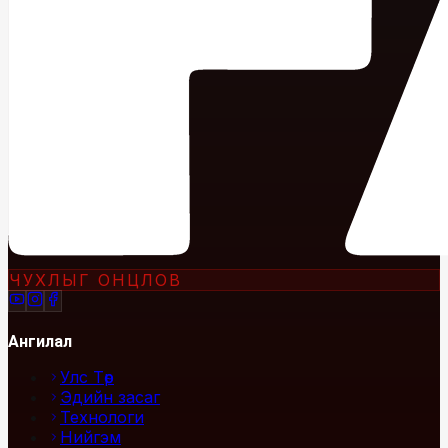
ЧУХЛЫГ ОНЦЛОВ
Ангилал
Улс Төр
Эдийн засаг
Технологи
Нийгэм