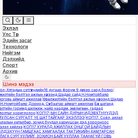
Эхлэл
Улс Төр
Эдийн засаг
Технологи
Нийгэм
Дэлхийд
Спорт
Архив
Шинэ мэдээ
-Хятадын сэтгүүлчдийн16 дугаар форум 9 дүгээр сард болно
|
лтийн бэлтгэл ажлын хүрээнд Шадар сайд Н.Номтойбаяр
овь аймагт ажиллав
|
Өвөлжилтийн бэлтгэл ажлын хүрээнд Шадар
.Номтойбаяр Дорнод, Сүхбаатар аймагт ажиллав
|
Бүх шатанд
тийн горимд шилжиж, найр наадам, зөвлөгөөн, гадаад
лтыг хориглолоо
|
КОП17-ЫН САЙН ДУРЫН ИДЭВХТНҮҮДЭД
ЛСАН СУРГАЛТ ҮЕ ШАТТАЙГААР ЭХЭЛЛЭЭ
|
КОП17: Соёл, аялал
алын хөтөлбөр, зочид буудал хариуцсан дэд хорооноос
эл хийлээ
|
КОП17 ХУРАЛД АЖИЛЛАХ ОНЦГОЙ БАЙДЛЫН
ДЭХҮҮН ГАМШГААС ХАМГААЛАХ ТАКТИКИЙН ХАМТАРСАН
ГА СУРГУУЛИЙГ ЗОХИОН БАЙГУУЛЛАА
|
ТААНАГҮЙ ГОВЬ