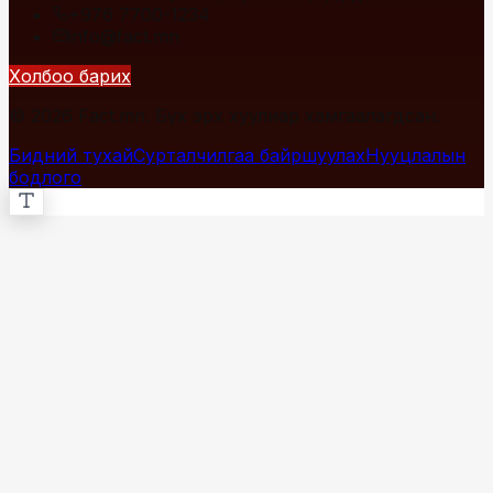
+976 7700-1234
info@fact.mn
Холбоо барих
© 2026 Fact.mn. Бүх эрх хуулиар хамгаалагдсан.
Бидний тухай
Сурталчилгаа байршуулах
Нууцлалын
бодлого