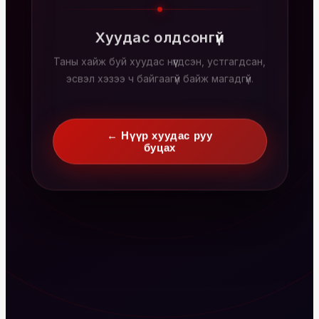
Хуудас олдсонгүй
Таны хайж буй хуудас нүүгдсэн, устгагдсан,
эсвэл хэзээ ч байгаагүй байж магадгүй.
← Нүүр хуудас руу
буцах