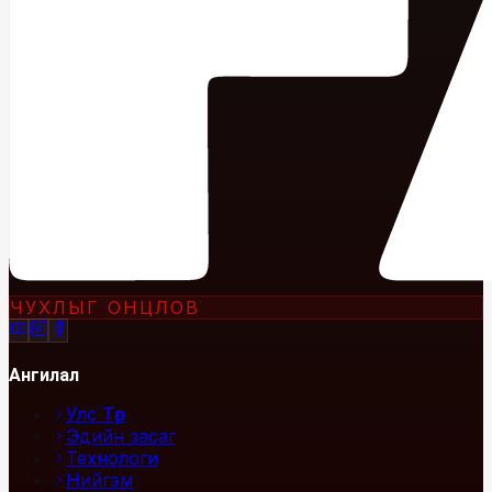
ЧУХЛЫГ ОНЦЛОВ
Ангилал
Улс Төр
Эдийн засаг
Технологи
Нийгэм