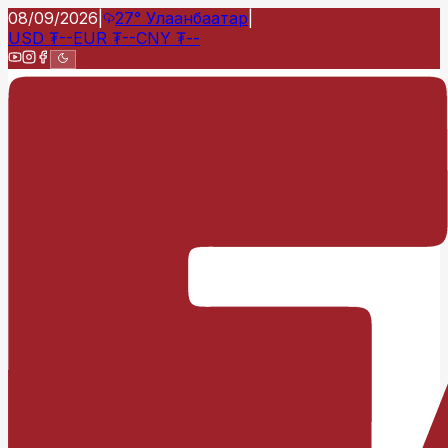
08/09/2026
|
27°
Улаанбаатар
|
USD
₮
--
EUR
₮
--
CNY
₮
--