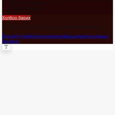
+976 7700-1234
info@fact.mn
Холбоо барих
© 2026 Fact.mn. Бүх эрх хуулиар хамгаалагдсан.
Бидний тухай
Сурталчилгаа байршуулах
Нууцлалын
бодлого