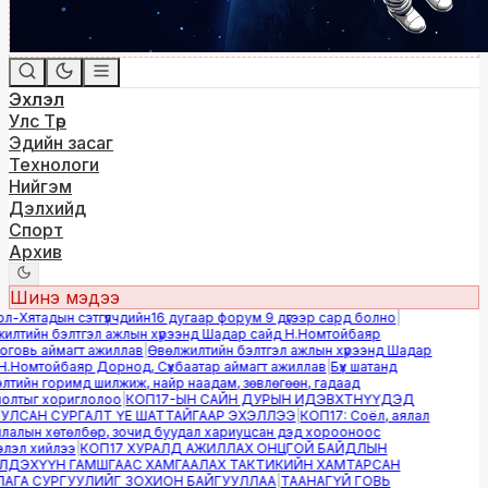
Эхлэл
Улс Төр
Эдийн засаг
Технологи
Нийгэм
Дэлхийд
Спорт
Архив
Шинэ мэдээ
Хятадын сэтгүүлчдийн16 дугаар форум 9 дүгээр сард болно
|
лтийн бэлтгэл ажлын хүрээнд Шадар сайд Н.Номтойбаяр
овь аймагт ажиллав
|
Өвөлжилтийн бэлтгэл ажлын хүрээнд Шадар
.Номтойбаяр Дорнод, Сүхбаатар аймагт ажиллав
|
Бүх шатанд
тийн горимд шилжиж, найр наадам, зөвлөгөөн, гадаад
лтыг хориглолоо
|
КОП17-ЫН САЙН ДУРЫН ИДЭВХТНҮҮДЭД
ЛСАН СУРГАЛТ ҮЕ ШАТТАЙГААР ЭХЭЛЛЭЭ
|
КОП17: Соёл, аялал
алын хөтөлбөр, зочид буудал хариуцсан дэд хорооноос
эл хийлээ
|
КОП17 ХУРАЛД АЖИЛЛАХ ОНЦГОЙ БАЙДЛЫН
ДЭХҮҮН ГАМШГААС ХАМГААЛАХ ТАКТИКИЙН ХАМТАРСАН
ГА СУРГУУЛИЙГ ЗОХИОН БАЙГУУЛЛАА
|
ТААНАГҮЙ ГОВЬ