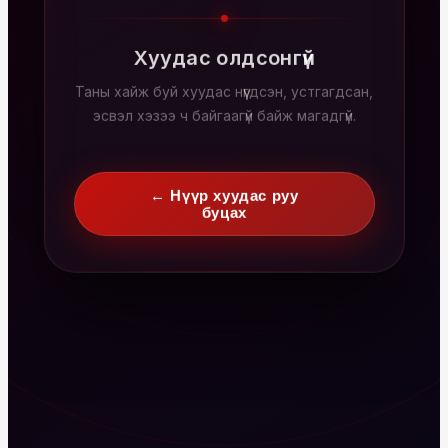
Хуудас олдсонгүй
Таны хайж буй хуудас нүүгдсэн, устгагдсан,
эсвэл хэзээ ч байгаагүй байж магадгүй.
← Нүүр хуудас руу
буцах