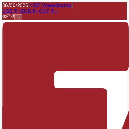
08/06/2026
|
29°
Улаанбаатар
|
USD
₮
--
EUR
₮
--
CNY
₮
--