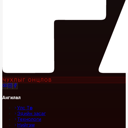
ЧУХЛЫГ ОНЦЛОВ
Ангилал
Улс Төр
Эдийн засаг
Технологи
Нийгэм