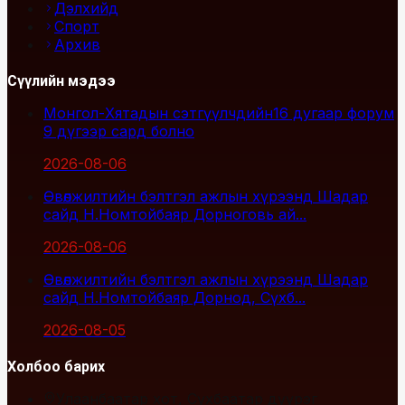
Дэлхийд
Спорт
Архив
Сүүлийн мэдээ
Монгол-Хятадын сэтгүүлчдийн16 дугаар форум
9 дүгээр сард болно
2026-08-06
Өвөлжилтийн бэлтгэл ажлын хүрээнд Шадар
сайд Н.Номтойбаяр Дорноговь ай...
2026-08-06
Өвөлжилтийн бэлтгэл ажлын хүрээнд Шадар
сайд Н.Номтойбаяр Дорнод, Сүхб...
2026-08-05
Холбоо барих
Улаанбаатар хот, Сүхбаатар дүүрэг