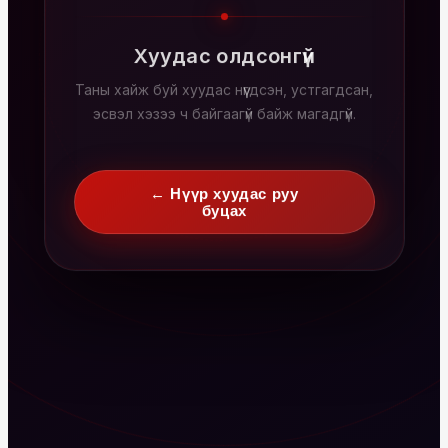
Хуудас олдсонгүй
Таны хайж буй хуудас нүүгдсэн, устгагдсан,
эсвэл хэзээ ч байгаагүй байж магадгүй.
← Нүүр хуудас руу
буцах