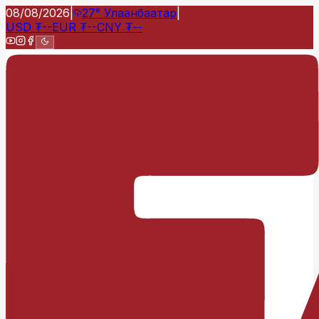
08/08/2026
|
27°
Улаанбаатар
|
USD
₮
--
EUR
₮
--
CNY
₮
--