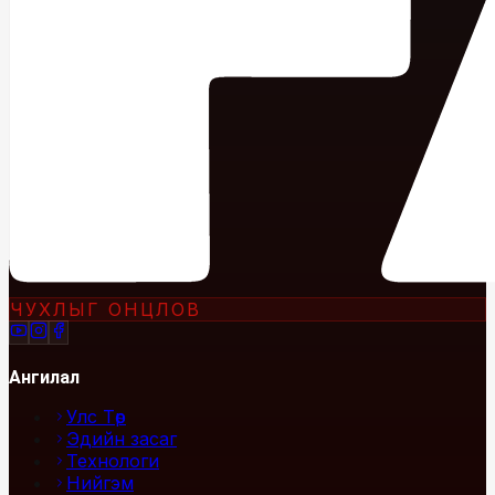
ЧУХЛЫГ ОНЦЛОВ
Ангилал
Улс Төр
Эдийн засаг
Технологи
Нийгэм