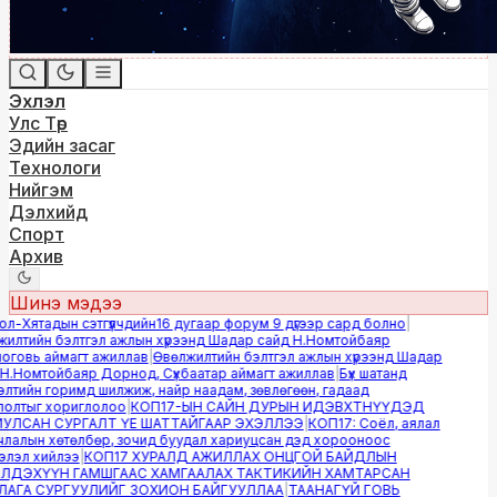
Эхлэл
Улс Төр
Эдийн засаг
Технологи
Нийгэм
Дэлхийд
Спорт
Архив
Шинэ мэдээ
-Хятадын сэтгүүлчдийн16 дугаар форум 9 дүгээр сард болно
|
лтийн бэлтгэл ажлын хүрээнд Шадар сайд Н.Номтойбаяр
овь аймагт ажиллав
|
Өвөлжилтийн бэлтгэл ажлын хүрээнд Шадар
.Номтойбаяр Дорнод, Сүхбаатар аймагт ажиллав
|
Бүх шатанд
тийн горимд шилжиж, найр наадам, зөвлөгөөн, гадаад
лтыг хориглолоо
|
КОП17-ЫН САЙН ДУРЫН ИДЭВХТНҮҮДЭД
ЛСАН СУРГАЛТ ҮЕ ШАТТАЙГААР ЭХЭЛЛЭЭ
|
КОП17: Соёл, аялал
алын хөтөлбөр, зочид буудал хариуцсан дэд хорооноос
эл хийлээ
|
КОП17 ХУРАЛД АЖИЛЛАХ ОНЦГОЙ БАЙДЛЫН
ДЭХҮҮН ГАМШГААС ХАМГААЛАХ ТАКТИКИЙН ХАМТАРСАН
ГА СУРГУУЛИЙГ ЗОХИОН БАЙГУУЛЛАА
|
ТААНАГҮЙ ГОВЬ