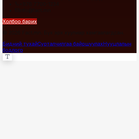
+976 7700-1234
info@fact.mn
Холбоо барих
© 2026 Fact.mn. Бүх эрх хуулиар хамгаалагдсан.
Бидний тухай
Сурталчилгаа байршуулах
Нууцлалын
бодлого