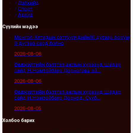
Дэлхийд
Спорт
Архив
Сүүлийн мэдээ
Монгол-Хятадын сэтгүүлчдийн16 дугаар форум
9 дүгээр сард болно
2026-08-06
Өвөлжилтийн бэлтгэл ажлын хүрээнд Шадар
сайд Н.Номтойбаяр Дорноговь ай...
2026-08-06
Өвөлжилтийн бэлтгэл ажлын хүрээнд Шадар
сайд Н.Номтойбаяр Дорнод, Сүхб...
2026-08-05
Холбоо барих
Улаанбаатар хот, Сүхбаатар дүүрэг