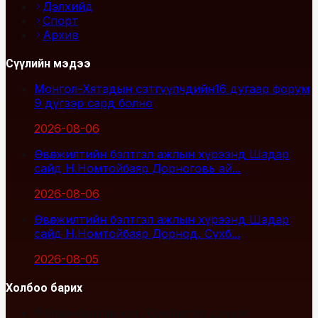
Дэлхийд
Спорт
Архив
Сүүлийн мэдээ
Монгол-Хятадын сэтгүүлчдийн16 дугаар форум
9 дүгээр сард болно
2026-08-06
Өвөлжилтийн бэлтгэл ажлын хүрээнд Шадар
сайд Н.Номтойбаяр Дорноговь ай...
2026-08-06
Өвөлжилтийн бэлтгэл ажлын хүрээнд Шадар
сайд Н.Номтойбаяр Дорнод, Сүхб...
2026-08-05
Холбоо барих
Улаанбаатар хот, Сүхбаатар дүүрэг