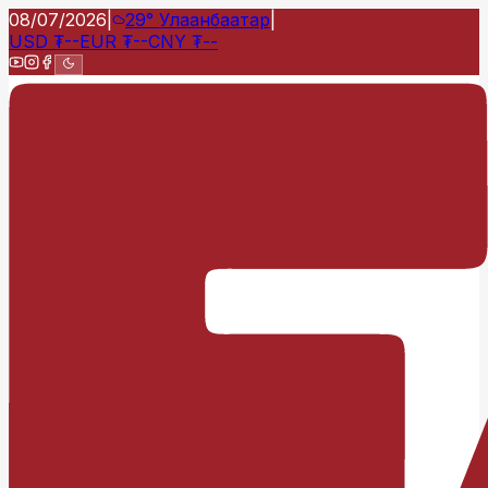
08/07/2026
|
29°
Улаанбаатар
|
USD
₮
--
EUR
₮
--
CNY
₮
--