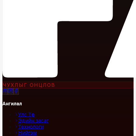
ЧУХЛЫГ ОНЦЛОВ
Ангилал
Улс Төр
Эдийн засаг
Технологи
Нийгэм