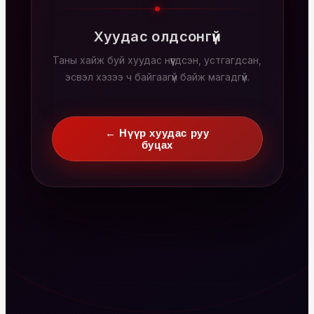
Хуудас олдсонгүй
Таны хайж буй хуудас нүүгдсэн, устгагдсан,
эсвэл хэзээ ч байгаагүй байж магадгүй.
← Нүүр хуудас руу
буцах