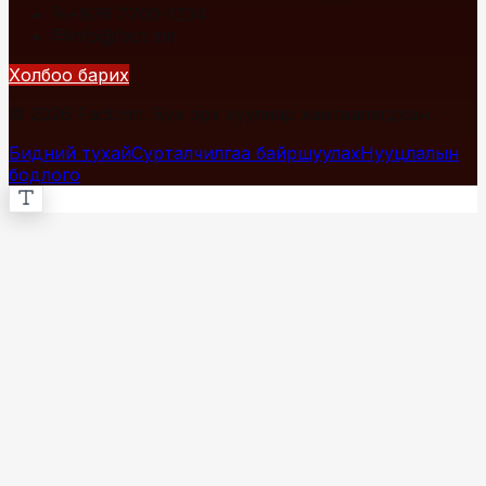
+976 7700-1234
info@fact.mn
Холбоо барих
© 2026 Fact.mn. Бүх эрх хуулиар хамгаалагдсан.
Бидний тухай
Сурталчилгаа байршуулах
Нууцлалын
бодлого