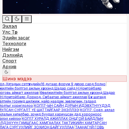
Эхлэл
Улс Төр
Эдийн засаг
Технологи
Нийгэм
Дэлхийд
Спорт
Архив
Шинэ мэдээ
-Хятадын сэтгүүлчдийн16 дугаар форум 9 дүгээр сард болно
|
лтийн бэлтгэл ажлын хүрээнд Шадар сайд Н.Номтойбаяр
овь аймагт ажиллав
|
Өвөлжилтийн бэлтгэл ажлын хүрээнд Шадар
.Номтойбаяр Дорнод, Сүхбаатар аймагт ажиллав
|
Бүх шатанд
тийн горимд шилжиж, найр наадам, зөвлөгөөн, гадаад
олтыг хориглолоо
|
КОП17-ЫН САЙН ДУРЫН ИДЭВХТНҮҮДЭД
ЛСАН СУРГАЛТ ҮЕ ШАТТАЙГААР ЭХЭЛЛЭЭ
|
КОП17: Соёл, аялал
алын хөтөлбөр, зочид буудал хариуцсан дэд хорооноос
эл хийлээ
|
КОП17 ХУРАЛД АЖИЛЛАХ ОНЦГОЙ БАЙДЛЫН
ДЭХҮҮН ГАМШГААС ХАМГААЛАХ ТАКТИКИЙН ХАМТАРСАН
ГА СУРГУУЛИЙГ ЗОХИОН БАЙГУУЛЛАА
|
ТААНАГҮЙ ГОВЬ