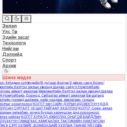
Эхлэл
Улс Төр
Эдийн засаг
Технологи
Нийгэм
Дэлхийд
Спорт
Архив
Шинэ мэдээ
-Хятадын сэтгүүлчдийн16 дугаар форум 9 дүгээр сард болно
|
лтийн бэлтгэл ажлын хүрээнд Шадар сайд Н.Номтойбаяр
овь аймагт ажиллав
|
Өвөлжилтийн бэлтгэл ажлын хүрээнд Шадар
.Номтойбаяр Дорнод, Сүхбаатар аймагт ажиллав
|
Бүх шатанд
тийн горимд шилжиж, найр наадам, зөвлөгөөн, гадаад
лтыг хориглолоо
|
КОП17-ЫН САЙН ДУРЫН ИДЭВХТНҮҮДЭД
ЛСАН СУРГАЛТ ҮЕ ШАТТАЙГААР ЭХЭЛЛЭЭ
|
КОП17: Соёл, аялал
алын хөтөлбөр, зочид буудал хариуцсан дэд хорооноос
эл хийлээ
|
КОП17 ХУРАЛД АЖИЛЛАХ ОНЦГОЙ БАЙДЛЫН
ДЭХҮҮН ГАМШГААС ХАМГААЛАХ ТАКТИКИЙН ХАМТАРСАН
ГА СУРГУУЛИЙГ ЗОХИОН БАЙГУУЛЛАА
|
ТААНАГҮЙ ГОВЬ