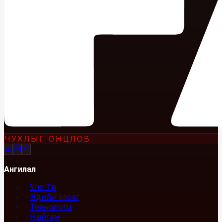
ЧУХЛЫГ ОНЦЛОВ
Ангилал
Улс Төр
Эдийн засаг
Технологи
Нийгэм