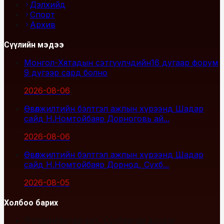
Дэлхийд
Спорт
Архив
Сүүлийн мэдээ
Монгол-Хятадын сэтгүүлчдийн16 дугаар форум
9 дүгээр сард болно
2026-08-06
Өвөлжилтийн бэлтгэл ажлын хүрээнд Шадар
сайд Н.Номтойбаяр Дорноговь ай...
2026-08-06
Өвөлжилтийн бэлтгэл ажлын хүрээнд Шадар
сайд Н.Номтойбаяр Дорнод, Сүхб...
2026-08-05
Холбоо барих
Улаанбаатар хот, Сүхбаатар дүүрэг