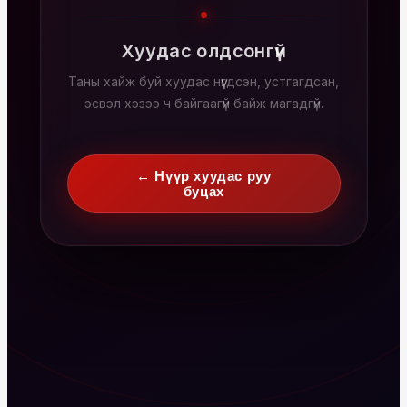
Хуудас олдсонгүй
Таны хайж буй хуудас нүүгдсэн, устгагдсан,
эсвэл хэзээ ч байгаагүй байж магадгүй.
← Нүүр хуудас руу
буцах