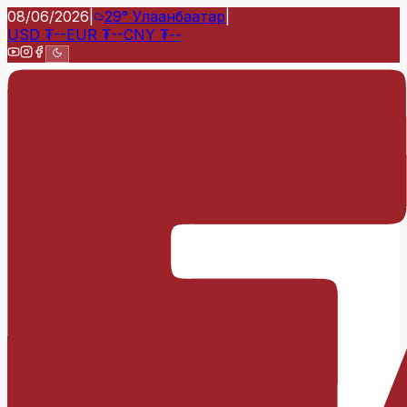
08/06/2026
|
29°
Улаанбаатар
|
USD
₮
--
EUR
₮
--
CNY
₮
--