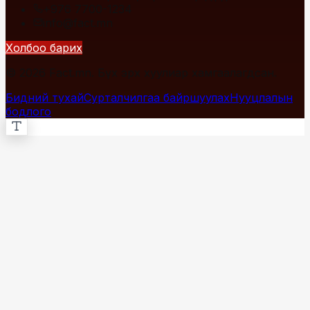
+976 7700-1234
info@fact.mn
Холбоо барих
© 2026 Fact.mn. Бүх эрх хуулиар хамгаалагдсан.
Бидний тухай
Сурталчилгаа байршуулах
Нууцлалын
бодлого