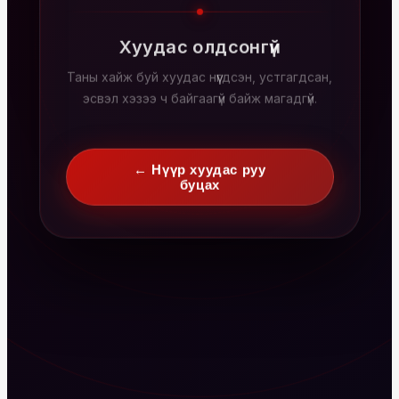
Хуудас олдсонгүй
Таны хайж буй хуудас нүүгдсэн, устгагдсан,
эсвэл хэзээ ч байгаагүй байж магадгүй.
← Нүүр хуудас руу
буцах