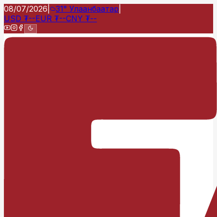
08/07/2026
|
31°
Улаанбаатар
|
USD
₮
--
EUR
₮
--
CNY
₮
--