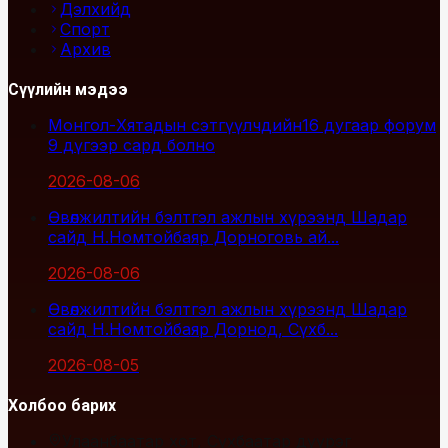
Дэлхийд
Спорт
Архив
Сүүлийн мэдээ
Монгол-Хятадын сэтгүүлчдийн16 дугаар форум
9 дүгээр сард болно
2026-08-06
Өвөлжилтийн бэлтгэл ажлын хүрээнд Шадар
сайд Н.Номтойбаяр Дорноговь ай...
2026-08-06
Өвөлжилтийн бэлтгэл ажлын хүрээнд Шадар
сайд Н.Номтойбаяр Дорнод, Сүхб...
2026-08-05
Холбоо барих
Улаанбаатар хот, Сүхбаатар дүүрэг