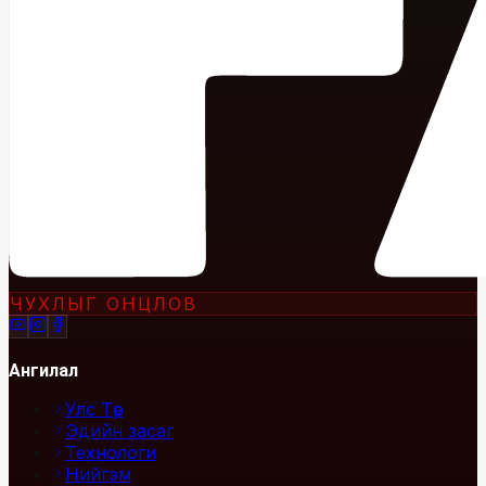
ЧУХЛЫГ ОНЦЛОВ
Ангилал
Улс Төр
Эдийн засаг
Технологи
Нийгэм