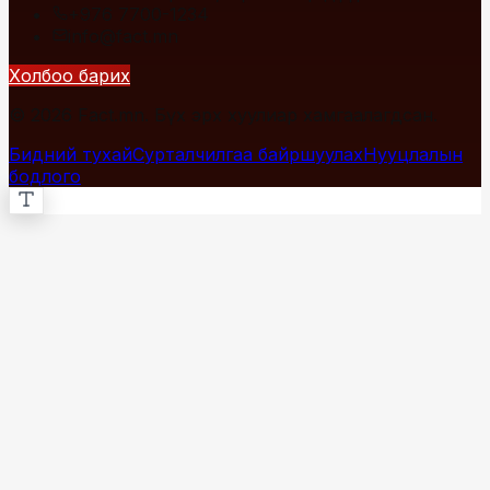
+976 7700-1234
info@fact.mn
Холбоо барих
© 2026 Fact.mn. Бүх эрх хуулиар хамгаалагдсан.
Бидний тухай
Сурталчилгаа байршуулах
Нууцлалын
бодлого