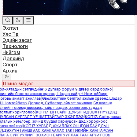
Эхлэл
Улс Төр
Эдийн засаг
Технологи
Нийгэм
Дэлхийд
Спорт
Архив
Шинэ мэдээ
-Хятадын сэтгүүлчдийн16 дугаар форум 9 дүгээр сард болно
|
лтийн бэлтгэл ажлын хүрээнд Шадар сайд Н.Номтойбаяр
овь аймагт ажиллав
|
Өвөлжилтийн бэлтгэл ажлын хүрээнд Шадар
.Номтойбаяр Дорнод, Сүхбаатар аймагт ажиллав
|
Бүх шатанд
тийн горимд шилжиж, найр наадам, зөвлөгөөн, гадаад
лтыг хориглолоо
|
КОП17-ЫН САЙН ДУРЫН ИДЭВХТНҮҮДЭД
ЛСАН СУРГАЛТ ҮЕ ШАТТАЙГААР ЭХЭЛЛЭЭ
|
КОП17: Соёл, аялал
алын хөтөлбөр, зочид буудал хариуцсан дэд хорооноос
эл хийлээ
|
КОП17 ХУРАЛД АЖИЛЛАХ ОНЦГОЙ БАЙДЛЫН
ДЭХҮҮН ГАМШГААС ХАМГААЛАХ ТАКТИКИЙН ХАМТАРСАН
ГА СУРГУУЛИЙГ ЗОХИОН БАЙГУУЛЛАА
|
ТААНАГҮЙ ГОВЬ