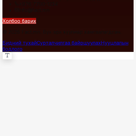
+976 7700-1234
info@fact.mn
Холбоо барих
© 2026 Fact.mn. Бүх эрх хуулиар хамгаалагдсан.
Бидний тухай
Сурталчилгаа байршуулах
Нууцлалын
бодлого