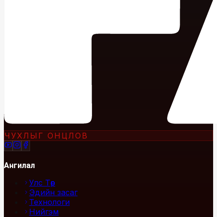
ЧУХЛЫГ ОНЦЛОВ
Ангилал
Улс Төр
Эдийн засаг
Технологи
Нийгэм