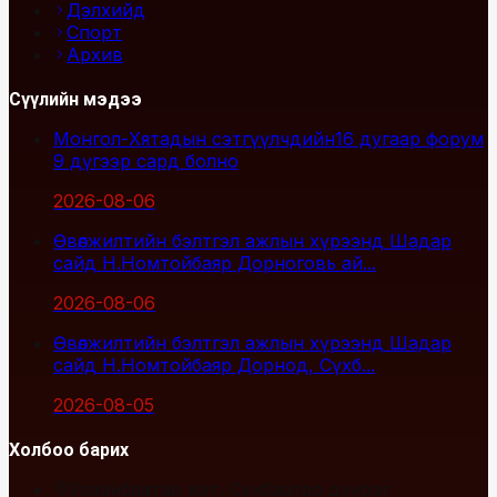
Дэлхийд
Спорт
Архив
Сүүлийн мэдээ
Монгол-Хятадын сэтгүүлчдийн16 дугаар форум
9 дүгээр сард болно
2026-08-06
Өвөлжилтийн бэлтгэл ажлын хүрээнд Шадар
сайд Н.Номтойбаяр Дорноговь ай...
2026-08-06
Өвөлжилтийн бэлтгэл ажлын хүрээнд Шадар
сайд Н.Номтойбаяр Дорнод, Сүхб...
2026-08-05
Холбоо барих
Улаанбаатар хот, Сүхбаатар дүүрэг