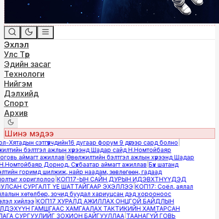
Эхлэл
Улс Төр
Эдийн засаг
Технологи
Нийгэм
Дэлхийд
Спорт
Архив
Шинэ мэдээ
-Хятадын сэтгүүлчдийн16 дугаар форум 9 дүгээр сард болно
|
лтийн бэлтгэл ажлын хүрээнд Шадар сайд Н.Номтойбаяр
овь аймагт ажиллав
|
Өвөлжилтийн бэлтгэл ажлын хүрээнд Шадар
.Номтойбаяр Дорнод, Сүхбаатар аймагт ажиллав
|
Бүх шатанд
тийн горимд шилжиж, найр наадам, зөвлөгөөн, гадаад
лтыг хориглолоо
|
КОП17-ЫН САЙН ДУРЫН ИДЭВХТНҮҮДЭД
ЛСАН СУРГАЛТ ҮЕ ШАТТАЙГААР ЭХЭЛЛЭЭ
|
КОП17: Соёл, аялал
алын хөтөлбөр, зочид буудал хариуцсан дэд хорооноос
эл хийлээ
|
КОП17 ХУРАЛД АЖИЛЛАХ ОНЦГОЙ БАЙДЛЫН
ДЭХҮҮН ГАМШГААС ХАМГААЛАХ ТАКТИКИЙН ХАМТАРСАН
ГА СУРГУУЛИЙГ ЗОХИОН БАЙГУУЛЛАА
|
ТААНАГҮЙ ГОВЬ