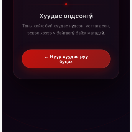
Хуудас олдсонгүй
Таны хайж буй хуудас нүүгдсэн, устгагдсан,
эсвэл хэзээ ч байгаагүй байж магадгүй.
← Нүүр хуудас руу
буцах