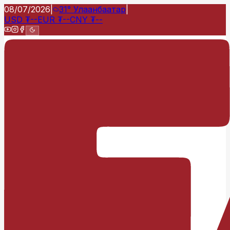
08/07/2026
|
31°
Улаанбаатар
|
USD
₮
--
EUR
₮
--
CNY
₮
--