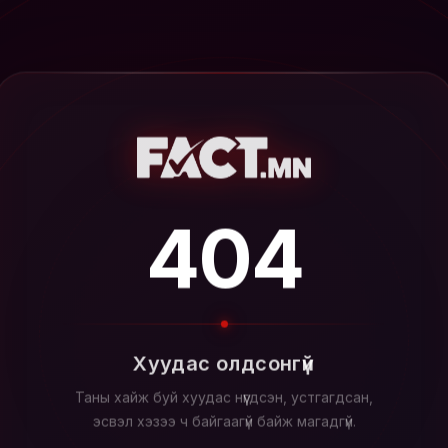
404
Хуудас олдсонгүй
Таны хайж буй хуудас нүүгдсэн, устгагдсан,
эсвэл хэзээ ч байгаагүй байж магадгүй.