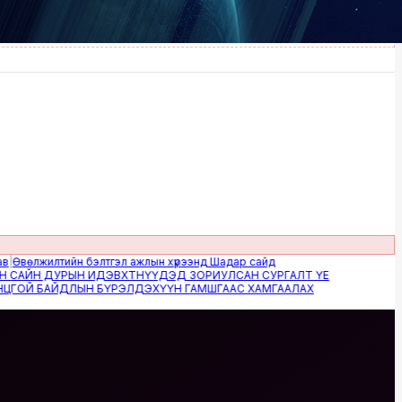
лжилтийн бэлтгэл ажлын хүрээнд Шадар сайд
ЙН ДУРЫН ИДЭВХТНҮҮДЭД ЗОРИУЛСАН СУРГАЛТ ҮЕ
Й БАЙДЛЫН БҮРЭЛДЭХҮҮН ГАМШГААС ХАМГААЛАХ