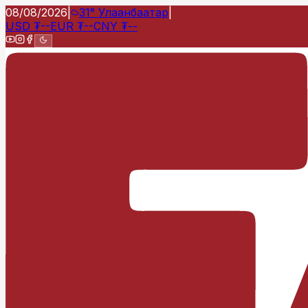
08/08/2026
|
31°
Улаанбаатар
|
USD
₮
--
EUR
₮
--
CNY
₮
--