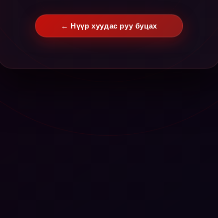
← Нүүр хуудас руу буцах