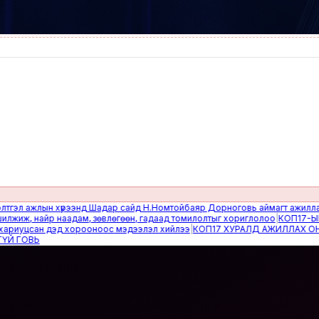
 ажлын хүрээнд Шадар сайд Н.Номтойбаяр Дорноговь аймагт ажиллав
|
Өвө
, найр наадам, зөвлөгөөн, гадаад томилолтыг хориглолоо
|
КОП17-ЫН СА
уцсан дэд хорооноос мэдээлэл хийлээ
|
КОП17 ХУРАЛД АЖИЛЛАХ ОНЦГО
ОВЬ