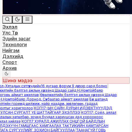
Эхлэл
Улс Төр
Эдийн засаг
Технологи
Нийгэм
Дэлхийд
Спорт
Архив
Шинэ мэдээ
-Хятадын сэтгүүлчдийн16 дугаар форум 9 дүгээр сард болно
|
лтийн бэлтгэл ажлын хүрээнд Шадар сайд Н.Номтойбаяр
овь аймагт ажиллав
|
Өвөлжилтийн бэлтгэл ажлын хүрээнд Шадар
.Номтойбаяр Дорнод, Сүхбаатар аймагт ажиллав
|
Бүх шатанд
тийн горимд шилжиж, найр наадам, зөвлөгөөн, гадаад
лтыг хориглолоо
|
КОП17-ЫН САЙН ДУРЫН ИДЭВХТНҮҮДЭД
ЛСАН СУРГАЛТ ҮЕ ШАТТАЙГААР ЭХЭЛЛЭЭ
|
КОП17: Соёл, аялал
алын хөтөлбөр, зочид буудал хариуцсан дэд хорооноос
эл хийлээ
|
КОП17 ХУРАЛД АЖИЛЛАХ ОНЦГОЙ БАЙДЛЫН
ДЭХҮҮН ГАМШГААС ХАМГААЛАХ ТАКТИКИЙН ХАМТАРСАН
ГА СУРГУУЛИЙГ ЗОХИОН БАЙГУУЛЛАА
|
ТААНАГҮЙ ГОВЬ