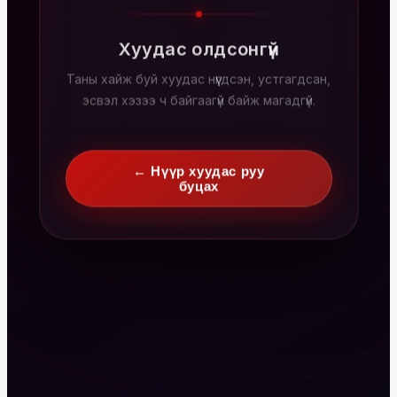
Хуудас олдсонгүй
Таны хайж буй хуудас нүүгдсэн, устгагдсан,
эсвэл хэзээ ч байгаагүй байж магадгүй.
← Нүүр хуудас руу
буцах