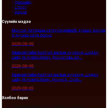
Дэлхийд
Спорт
Архив
Сүүлийн мэдээ
Монгол-Хятадын сэтгүүлчдийн16 дугаар форум
9 дүгээр сард болно
2026-08-06
Өвөлжилтийн бэлтгэл ажлын хүрээнд Шадар
сайд Н.Номтойбаяр Дорноговь ай...
2026-08-06
Өвөлжилтийн бэлтгэл ажлын хүрээнд Шадар
сайд Н.Номтойбаяр Дорнод, Сүхб...
2026-08-05
Холбоо барих
Улаанбаатар хот, Сүхбаатар дүүрэг