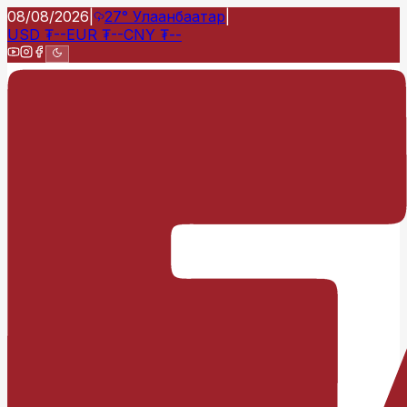
08/08/2026
|
27°
Улаанбаатар
|
USD
₮
--
EUR
₮
--
CNY
₮
--