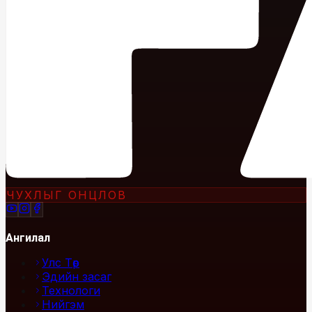
ЧУХЛЫГ ОНЦЛОВ
Ангилал
Улс Төр
Эдийн засаг
Технологи
Нийгэм