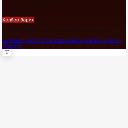
+976 7700-1234
info@fact.mn
Холбоо барих
© 2026 Fact.mn. Бүх эрх хуулиар хамгаалагдсан.
Бидний тухай
Сурталчилгаа байршуулах
Нууцлалын
бодлого