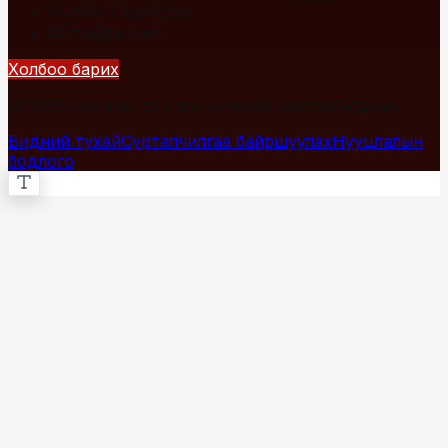
+976 7700-1234
info@fact.mn
Холбоо барих
© 2026 Fact.mn. Бүх эрх хуулиар хамгаалагдсан.
Бидний тухай
Сурталчилгаа байршуулах
Нууцлалын
бодлого