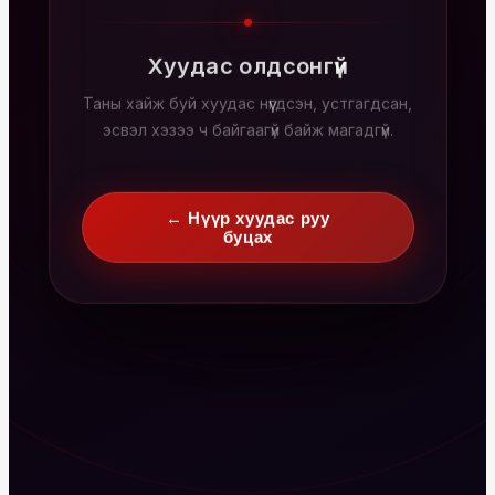
Хуудас олдсонгүй
Таны хайж буй хуудас нүүгдсэн, устгагдсан,
эсвэл хэзээ ч байгаагүй байж магадгүй.
← Нүүр хуудас руу
буцах