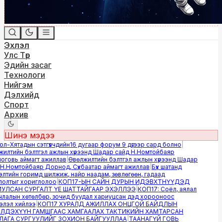
Эхлэл
Улс Төр
Эдийн засаг
Технологи
Нийгэм
Дэлхийд
Спорт
Архив
Шинэ мэдээ
-Хятадын сэтгүүлчдийн16 дугаар форум 9 дүгээр сард болно
|
лтийн бэлтгэл ажлын хүрээнд Шадар сайд Н.Номтойбаяр
овь аймагт ажиллав
|
Өвөлжилтийн бэлтгэл ажлын хүрээнд Шадар
.Номтойбаяр Дорнод, Сүхбаатар аймагт ажиллав
|
Бүх шатанд
тийн горимд шилжиж, найр наадам, зөвлөгөөн, гадаад
лтыг хориглолоо
|
КОП17-ЫН САЙН ДУРЫН ИДЭВХТНҮҮДЭД
ЛСАН СУРГАЛТ ҮЕ ШАТТАЙГААР ЭХЭЛЛЭЭ
|
КОП17: Соёл, аялал
алын хөтөлбөр, зочид буудал хариуцсан дэд хорооноос
эл хийлээ
|
КОП17 ХУРАЛД АЖИЛЛАХ ОНЦГОЙ БАЙДЛЫН
ДЭХҮҮН ГАМШГААС ХАМГААЛАХ ТАКТИКИЙН ХАМТАРСАН
ГА СУРГУУЛИЙГ ЗОХИОН БАЙГУУЛЛАА
|
ТААНАГҮЙ ГОВЬ