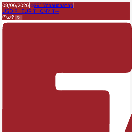
08/06/2026
|
29°
Улаанбаатар
|
USD
₮
--
EUR
₮
--
CNY
₮
--