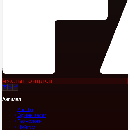
ЧУХЛЫГ ОНЦЛОВ
Ангилал
Улс Төр
Эдийн засаг
Технологи
Нийгэм