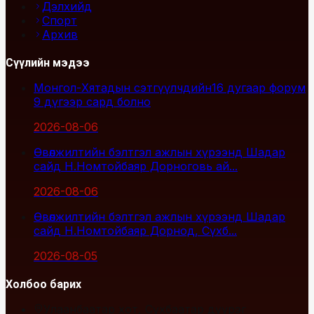
Дэлхийд
Спорт
Архив
Сүүлийн мэдээ
Монгол-Хятадын сэтгүүлчдийн16 дугаар форум
9 дүгээр сард болно
2026-08-06
Өвөлжилтийн бэлтгэл ажлын хүрээнд Шадар
сайд Н.Номтойбаяр Дорноговь ай...
2026-08-06
Өвөлжилтийн бэлтгэл ажлын хүрээнд Шадар
сайд Н.Номтойбаяр Дорнод, Сүхб...
2026-08-05
Холбоо барих
Улаанбаатар хот, Сүхбаатар дүүрэг