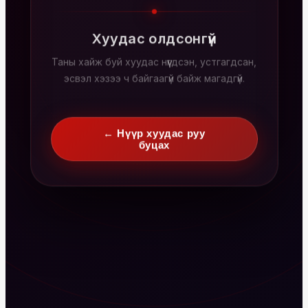
Хуудас олдсонгүй
Таны хайж буй хуудас нүүгдсэн, устгагдсан,
эсвэл хэзээ ч байгаагүй байж магадгүй.
← Нүүр хуудас руу
буцах