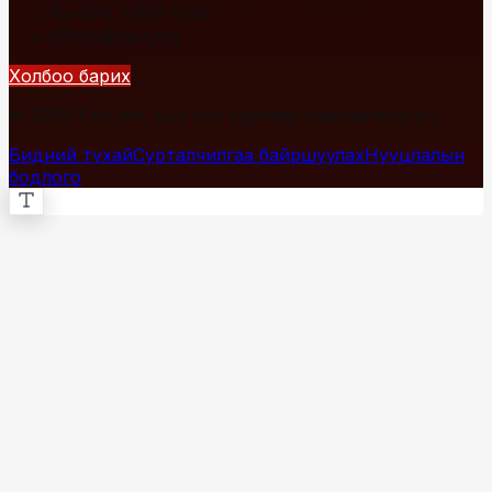
+976 7700-1234
info@fact.mn
Холбоо барих
© 2026 Fact.mn. Бүх эрх хуулиар хамгаалагдсан.
Бидний тухай
Сурталчилгаа байршуулах
Нууцлалын
бодлого