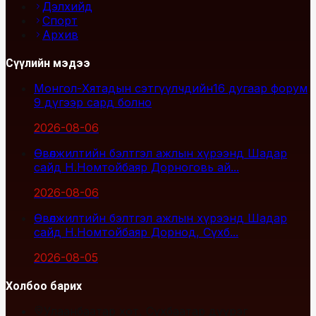
Дэлхийд
Спорт
Архив
Сүүлийн мэдээ
Монгол-Хятадын сэтгүүлчдийн16 дугаар форум
9 дүгээр сард болно
2026-08-06
Өвөлжилтийн бэлтгэл ажлын хүрээнд Шадар
сайд Н.Номтойбаяр Дорноговь ай...
2026-08-06
Өвөлжилтийн бэлтгэл ажлын хүрээнд Шадар
сайд Н.Номтойбаяр Дорнод, Сүхб...
2026-08-05
Холбоо барих
Улаанбаатар хот, Сүхбаатар дүүрэг