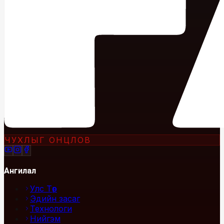
ЧУХЛЫГ ОНЦЛОВ
Ангилал
Улс Төр
Эдийн засаг
Технологи
Нийгэм