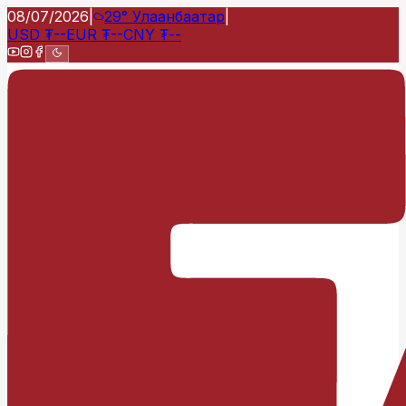
08/07/2026
|
29°
Улаанбаатар
|
USD
₮
--
EUR
₮
--
CNY
₮
--