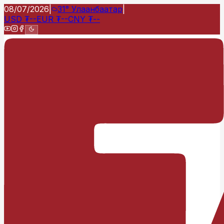
08/07/2026
|
31°
Улаанбаатар
|
USD
₮
--
EUR
₮
--
CNY
₮
--