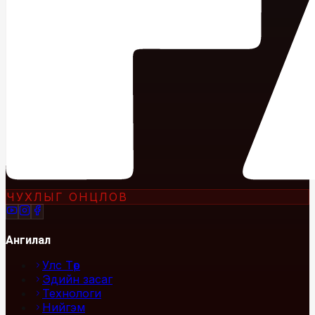
ЧУХЛЫГ ОНЦЛОВ
Ангилал
Улс Төр
Эдийн засаг
Технологи
Нийгэм