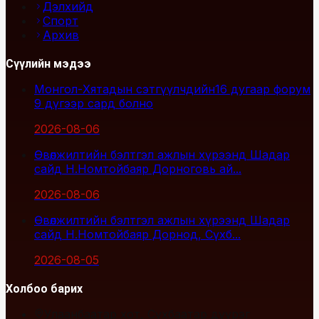
Дэлхийд
Спорт
Архив
Сүүлийн мэдээ
Монгол-Хятадын сэтгүүлчдийн16 дугаар форум
9 дүгээр сард болно
2026-08-06
Өвөлжилтийн бэлтгэл ажлын хүрээнд Шадар
сайд Н.Номтойбаяр Дорноговь ай...
2026-08-06
Өвөлжилтийн бэлтгэл ажлын хүрээнд Шадар
сайд Н.Номтойбаяр Дорнод, Сүхб...
2026-08-05
Холбоо барих
Улаанбаатар хот, Сүхбаатар дүүрэг