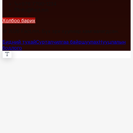
+976 7700-1234
info@fact.mn
Холбоо барих
© 2026 Fact.mn. Бүх эрх хуулиар хамгаалагдсан.
Бидний тухай
Сурталчилгаа байршуулах
Нууцлалын
бодлого