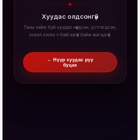
Хуудас олдсонгүй
Таны хайж буй хуудас нүүгдсэн, устгагдсан,
эсвэл хэзээ ч байгаагүй байж магадгүй.
← Нүүр хуудас руу
буцах