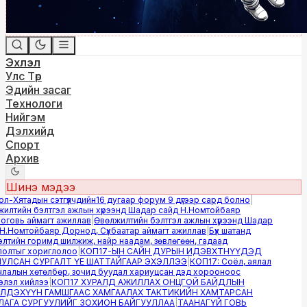
Эхлэл
Улс Төр
Эдийн засаг
Технологи
Нийгэм
Дэлхийд
Спорт
Архив
Шинэ мэдээ
-Хятадын сэтгүүлчдийн16 дугаар форум 9 дүгээр сард болно
|
лтийн бэлтгэл ажлын хүрээнд Шадар сайд Н.Номтойбаяр
овь аймагт ажиллав
|
Өвөлжилтийн бэлтгэл ажлын хүрээнд Шадар
.Номтойбаяр Дорнод, Сүхбаатар аймагт ажиллав
|
Бүх шатанд
тийн горимд шилжиж, найр наадам, зөвлөгөөн, гадаад
лтыг хориглолоо
|
КОП17-ЫН САЙН ДУРЫН ИДЭВХТНҮҮДЭД
ЛСАН СУРГАЛТ ҮЕ ШАТТАЙГААР ЭХЭЛЛЭЭ
|
КОП17: Соёл, аялал
алын хөтөлбөр, зочид буудал хариуцсан дэд хорооноос
эл хийлээ
|
КОП17 ХУРАЛД АЖИЛЛАХ ОНЦГОЙ БАЙДЛЫН
ДЭХҮҮН ГАМШГААС ХАМГААЛАХ ТАКТИКИЙН ХАМТАРСАН
ГА СУРГУУЛИЙГ ЗОХИОН БАЙГУУЛЛАА
|
ТААНАГҮЙ ГОВЬ