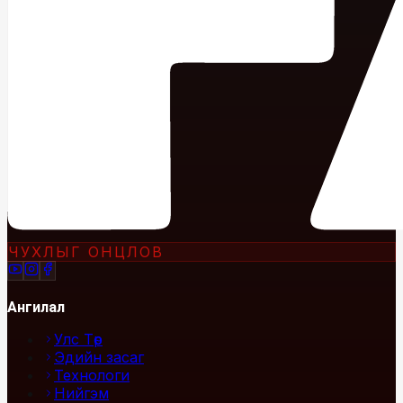
ЧУХЛЫГ ОНЦЛОВ
Ангилал
Улс Төр
Эдийн засаг
Технологи
Нийгэм