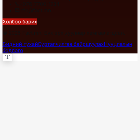
+976 7700-1234
info@fact.mn
Холбоо барих
© 2026 Fact.mn. Бүх эрх хуулиар хамгаалагдсан.
Бидний тухай
Сурталчилгаа байршуулах
Нууцлалын
бодлого