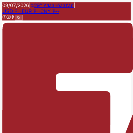
08/07/2026
|
29°
Улаанбаатар
|
USD
₮
--
EUR
₮
--
CNY
₮
--