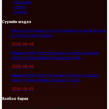
Дэлхийд
Спорт
Архив
Сүүлийн мэдээ
Монгол-Хятадын сэтгүүлчдийн16 дугаар форум
9 дүгээр сард болно
2026-08-06
Өвөлжилтийн бэлтгэл ажлын хүрээнд Шадар
сайд Н.Номтойбаяр Дорноговь ай...
2026-08-06
Өвөлжилтийн бэлтгэл ажлын хүрээнд Шадар
сайд Н.Номтойбаяр Дорнод, Сүхб...
2026-08-05
Холбоо барих
Улаанбаатар хот, Сүхбаатар дүүрэг