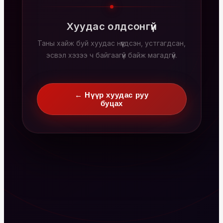
Хуудас олдсонгүй
Таны хайж буй хуудас нүүгдсэн, устгагдсан,
эсвэл хэзээ ч байгаагүй байж магадгүй.
← Нүүр хуудас руу
буцах