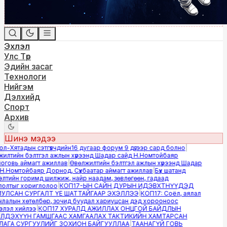
Эхлэл
Улс Төр
Эдийн засаг
Технологи
Нийгэм
Дэлхийд
Спорт
Архив
Шинэ мэдээ
-Хятадын сэтгүүлчдийн16 дугаар форум 9 дүгээр сард болно
|
лтийн бэлтгэл ажлын хүрээнд Шадар сайд Н.Номтойбаяр
овь аймагт ажиллав
|
Өвөлжилтийн бэлтгэл ажлын хүрээнд Шадар
.Номтойбаяр Дорнод, Сүхбаатар аймагт ажиллав
|
Бүх шатанд
тийн горимд шилжиж, найр наадам, зөвлөгөөн, гадаад
лтыг хориглолоо
|
КОП17-ЫН САЙН ДУРЫН ИДЭВХТНҮҮДЭД
ЛСАН СУРГАЛТ ҮЕ ШАТТАЙГААР ЭХЭЛЛЭЭ
|
КОП17: Соёл, аялал
алын хөтөлбөр, зочид буудал хариуцсан дэд хорооноос
эл хийлээ
|
КОП17 ХУРАЛД АЖИЛЛАХ ОНЦГОЙ БАЙДЛЫН
ДЭХҮҮН ГАМШГААС ХАМГААЛАХ ТАКТИКИЙН ХАМТАРСАН
ГА СУРГУУЛИЙГ ЗОХИОН БАЙГУУЛЛАА
|
ТААНАГҮЙ ГОВЬ