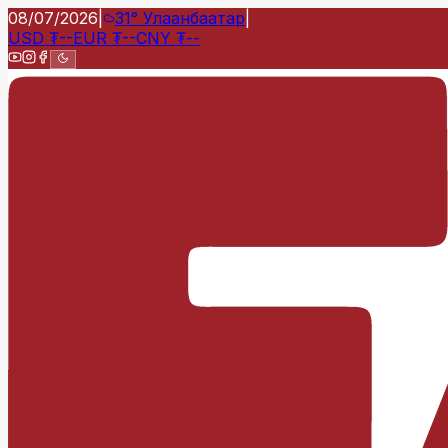
08/07/2026
|
31°
Улаанбаатар
|
USD
₮
--
EUR
₮
--
CNY
₮
--