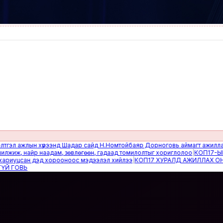
 ажлын хүрээнд Шадар сайд Н.Номтойбаяр Дорноговь аймагт ажиллав
|
Өвө
, найр наадам, зөвлөгөөн, гадаад томилолтыг хориглолоо
|
КОП17-ЫН САЙ
уцсан дэд хорооноос мэдээлэл хийлээ
|
КОП17 ХУРАЛД АЖИЛЛАХ ОНЦГОЙ
ОВЬ