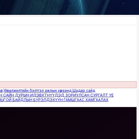
лжилтийн бэлтгэл ажлын хүрээнд Шадар сайд
Н ДУРЫН ИДЭВХТНҮҮДЭД ЗОРИУЛСАН СУРГАЛТ ҮЕ
 БАЙДЛЫН БҮРЭЛДЭХҮҮН ГАМШГААС ХАМГААЛАХ