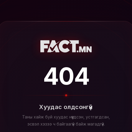
404
Хуудас олдсонгүй
Таны хайж буй хуудас нүүгдсэн, устгагдсан,
эсвэл хэзээ ч байгаагүй байж магадгүй.