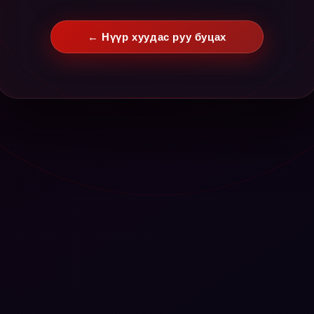
← Нүүр хуудас руу буцах