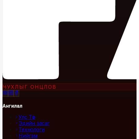
ЧУХЛЫГ ОНЦЛОВ
Ангилал
Улс Төр
Эдийн засаг
Технологи
Нийгэм