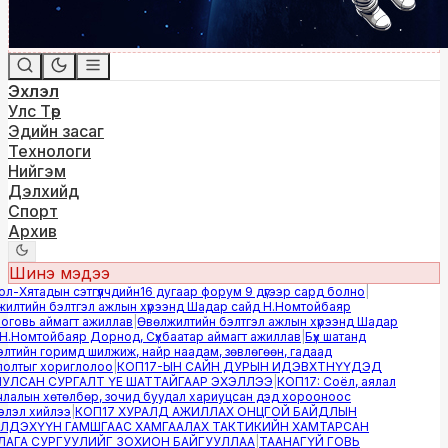
Эхлэл
Улс Төр
Эдийн засаг
Технологи
Нийгэм
Дэлхийд
Спорт
Архив
Шинэ мэдээ
-Хятадын сэтгүүлчдийн16 дугаар форум 9 дүгээр сард болно
|
лтийн бэлтгэл ажлын хүрээнд Шадар сайд Н.Номтойбаяр
овь аймагт ажиллав
|
Өвөлжилтийн бэлтгэл ажлын хүрээнд Шадар
.Номтойбаяр Дорнод, Сүхбаатар аймагт ажиллав
|
Бүх шатанд
тийн горимд шилжиж, найр наадам, зөвлөгөөн, гадаад
лтыг хориглолоо
|
КОП17-ЫН САЙН ДУРЫН ИДЭВХТНҮҮДЭД
ЛСАН СУРГАЛТ ҮЕ ШАТТАЙГААР ЭХЭЛЛЭЭ
|
КОП17: Соёл, аялал
алын хөтөлбөр, зочид буудал хариуцсан дэд хорооноос
эл хийлээ
|
КОП17 ХУРАЛД АЖИЛЛАХ ОНЦГОЙ БАЙДЛЫН
ДЭХҮҮН ГАМШГААС ХАМГААЛАХ ТАКТИКИЙН ХАМТАРСАН
ГА СУРГУУЛИЙГ ЗОХИОН БАЙГУУЛЛАА
|
ТААНАГҮЙ ГОВЬ