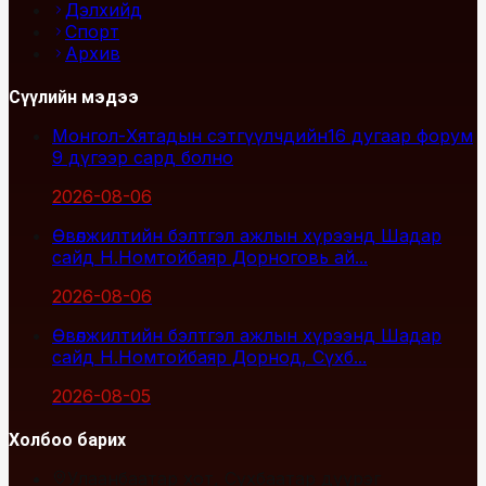
Дэлхийд
Спорт
Архив
Сүүлийн мэдээ
Монгол-Хятадын сэтгүүлчдийн16 дугаар форум
9 дүгээр сард болно
2026-08-06
Өвөлжилтийн бэлтгэл ажлын хүрээнд Шадар
сайд Н.Номтойбаяр Дорноговь ай...
2026-08-06
Өвөлжилтийн бэлтгэл ажлын хүрээнд Шадар
сайд Н.Номтойбаяр Дорнод, Сүхб...
2026-08-05
Холбоо барих
Улаанбаатар хот, Сүхбаатар дүүрэг