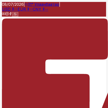
08/07/2026
|
31°
Улаанбаатар
|
USD
₮
--
EUR
₮
--
CNY
₮
--