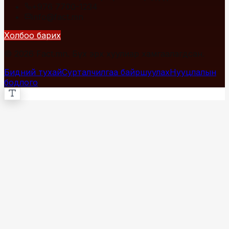
+976 7700-1234
info@fact.mn
Холбоо барих
© 2026 Fact.mn. Бүх эрх хуулиар хамгаалагдсан.
Бидний тухай
Сурталчилгаа байршуулах
Нууцлалын
бодлого