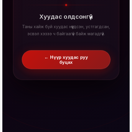
Хуудас олдсонгүй
Таны хайж буй хуудас нүүгдсэн, устгагдсан,
эсвэл хэзээ ч байгаагүй байж магадгүй.
← Нүүр хуудас руу
буцах