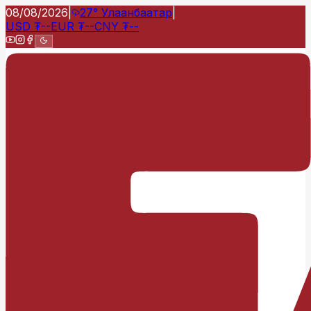
08/08/2026
|
27°
Улаанбаатар
|
USD
₮
--
EUR
₮
--
CNY
₮
--