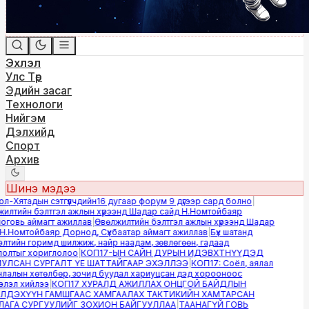
Эхлэл
Улс Төр
Эдийн засаг
Технологи
Нийгэм
Дэлхийд
Спорт
Архив
Шинэ мэдээ
-Хятадын сэтгүүлчдийн16 дугаар форум 9 дүгээр сард болно
|
лтийн бэлтгэл ажлын хүрээнд Шадар сайд Н.Номтойбаяр
овь аймагт ажиллав
|
Өвөлжилтийн бэлтгэл ажлын хүрээнд Шадар
.Номтойбаяр Дорнод, Сүхбаатар аймагт ажиллав
|
Бүх шатанд
тийн горимд шилжиж, найр наадам, зөвлөгөөн, гадаад
лтыг хориглолоо
|
КОП17-ЫН САЙН ДУРЫН ИДЭВХТНҮҮДЭД
ЛСАН СУРГАЛТ ҮЕ ШАТТАЙГААР ЭХЭЛЛЭЭ
|
КОП17: Соёл, аялал
алын хөтөлбөр, зочид буудал хариуцсан дэд хорооноос
эл хийлээ
|
КОП17 ХУРАЛД АЖИЛЛАХ ОНЦГОЙ БАЙДЛЫН
ДЭХҮҮН ГАМШГААС ХАМГААЛАХ ТАКТИКИЙН ХАМТАРСАН
ГА СУРГУУЛИЙГ ЗОХИОН БАЙГУУЛЛАА
|
ТААНАГҮЙ ГОВЬ