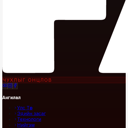
ЧУХЛЫГ ОНЦЛОВ
Ангилал
Улс Төр
Эдийн засаг
Технологи
Нийгэм