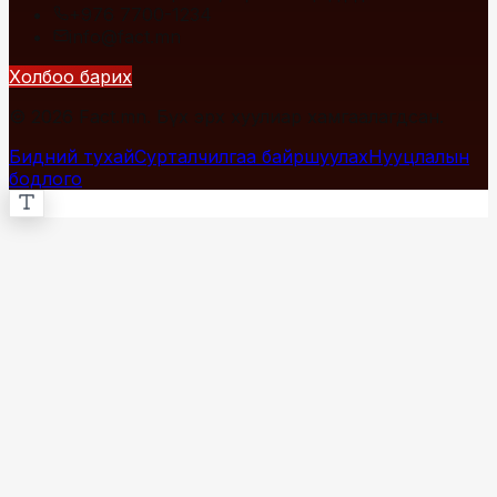
+976 7700-1234
info@fact.mn
Холбоо барих
© 2026 Fact.mn. Бүх эрх хуулиар хамгаалагдсан.
Бидний тухай
Сурталчилгаа байршуулах
Нууцлалын
бодлого