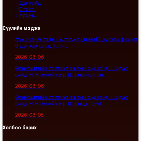
Дэлхийд
Спорт
Архив
Сүүлийн мэдээ
Монгол-Хятадын сэтгүүлчдийн16 дугаар форум
9 дүгээр сард болно
2026-08-06
Өвөлжилтийн бэлтгэл ажлын хүрээнд Шадар
сайд Н.Номтойбаяр Дорноговь ай...
2026-08-06
Өвөлжилтийн бэлтгэл ажлын хүрээнд Шадар
сайд Н.Номтойбаяр Дорнод, Сүхб...
2026-08-05
Холбоо барих
Улаанбаатар хот, Сүхбаатар дүүрэг