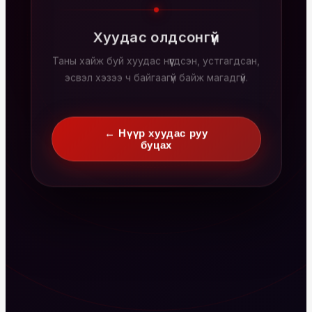
Хуудас олдсонгүй
Таны хайж буй хуудас нүүгдсэн, устгагдсан,
эсвэл хэзээ ч байгаагүй байж магадгүй.
← Нүүр хуудас руу
буцах