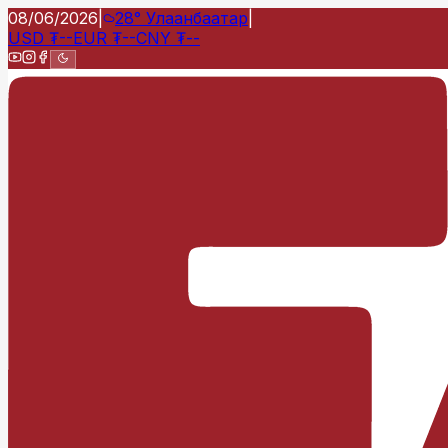
08/06/2026
|
28°
Улаанбаатар
|
USD
₮
--
EUR
₮
--
CNY
₮
--