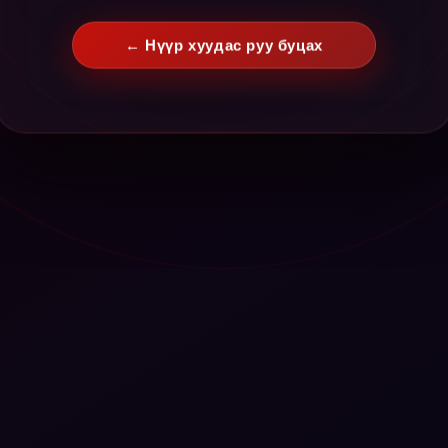
← Нүүр хуудас руу буцах