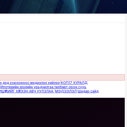
 хорооноос мэдээлэл хийлээ
|
КОП17 ХУРАЛД
кийн зээлийн урьдчилгаа төлбөрт орон сууц
 ХҮЛЭЭН АВЧ УУЛЗЛАА.
|
МЭДЭЭЛЭЛ
|
Шадар сайд