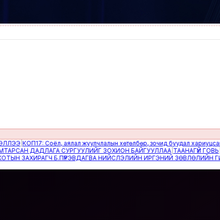
Э
|
КОП17: Соёл, аялал жуулчлалын хөтөлбөр, зочид буудал хариуцсан дэд
САН ДАДЛАГА СУРГУУЛИЙГ ЗОХИОН БАЙГУУЛЛАА
|
ТААНАГҮЙ ГОВЬ
|
Ипоте
АХИРАГЧ Б.ПҮРЭВДАГВА НИЙСЛЭЛИЙН ИРГЭНИЙ ЗӨВЛӨЛИЙН ГИШҮҮДИЙГ