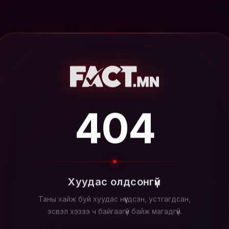
404
Хуудас олдсонгүй
Таны хайж буй хуудас нүүгдсэн, устгагдсан,
эсвэл хэзээ ч байгаагүй байж магадгүй.