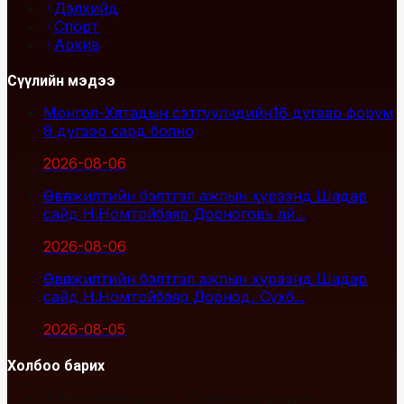
Дэлхийд
Спорт
Архив
Сүүлийн мэдээ
Монгол-Хятадын сэтгүүлчдийн16 дугаар форум
9 дүгээр сард болно
2026-08-06
Өвөлжилтийн бэлтгэл ажлын хүрээнд Шадар
сайд Н.Номтойбаяр Дорноговь ай...
2026-08-06
Өвөлжилтийн бэлтгэл ажлын хүрээнд Шадар
сайд Н.Номтойбаяр Дорнод, Сүхб...
2026-08-05
Холбоо барих
Улаанбаатар хот, Сүхбаатар дүүрэг