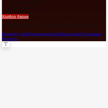
+976 7700-1234
info@fact.mn
Холбоо барих
© 2026 Fact.mn. Бүх эрх хуулиар хамгаалагдсан.
Бидний тухай
Сурталчилгаа байршуулах
Нууцлалын
бодлого