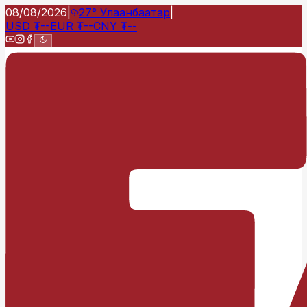
08/08/2026
|
27°
Улаанбаатар
|
USD
₮
--
EUR
₮
--
CNY
₮
--