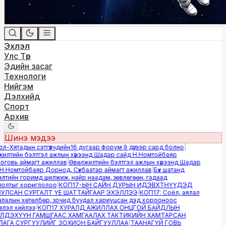
Эхлэл
Улс Төр
Эдийн засаг
Технологи
Нийгэм
Дэлхийд
Спорт
Архив
Шинэ мэдээ
-Хятадын сэтгүүлчдийн16 дугаар форум 9 дүгээр сард болно
|
лтийн бэлтгэл ажлын хүрээнд Шадар сайд Н.Номтойбаяр
овь аймагт ажиллав
|
Өвөлжилтийн бэлтгэл ажлын хүрээнд Шадар
.Номтойбаяр Дорнод, Сүхбаатар аймагт ажиллав
|
Бүх шатанд
тийн горимд шилжиж, найр наадам, зөвлөгөөн, гадаад
лтыг хориглолоо
|
КОП17-ЫН САЙН ДУРЫН ИДЭВХТНҮҮДЭД
ЛСАН СУРГАЛТ ҮЕ ШАТТАЙГААР ЭХЭЛЛЭЭ
|
КОП17: Соёл, аялал
алын хөтөлбөр, зочид буудал хариуцсан дэд хорооноос
эл хийлээ
|
КОП17 ХУРАЛД АЖИЛЛАХ ОНЦГОЙ БАЙДЛЫН
ДЭХҮҮН ГАМШГААС ХАМГААЛАХ ТАКТИКИЙН ХАМТАРСАН
ГА СУРГУУЛИЙГ ЗОХИОН БАЙГУУЛЛАА
|
ТААНАГҮЙ ГОВЬ