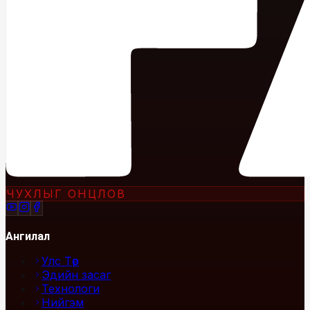
ЧУХЛЫГ ОНЦЛОВ
Ангилал
Улс Төр
Эдийн засаг
Технологи
Нийгэм