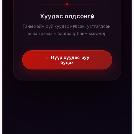
Хуудас олдсонгүй
Таны хайж буй хуудас нүүгдсэн, устгагдсан,
эсвэл хэзээ ч байгаагүй байж магадгүй.
← Нүүр хуудас руу
буцах