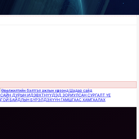
жилтийн бэлтгэл ажлын хүрээнд Шадар сайд
Н ДУРЫН ИДЭВХТНҮҮДЭД ЗОРИУЛСАН СУРГАЛТ ҮЕ
 БАЙДЛЫН БҮРЭЛДЭХҮҮН ГАМШГААС ХАМГААЛАХ