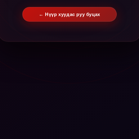
← Нүүр хуудас руу буцах