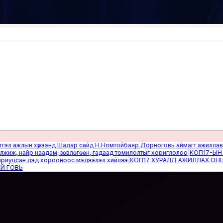
ажлын хүрээнд Шадар сайд Н.Номтойбаяр Дорноговь аймагт ажиллав
|
Өвөл
 найр наадам, зөвлөгөөн, гадаад томилолтыг хориглолоо
|
КОП17-ЫН САЙ
цсан дэд хорооноос мэдээлэл хийлээ
|
КОП17 ХУРАЛД АЖИЛЛАХ ОНЦГОЙ
ВЬ