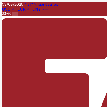
08/08/2026
|
31°
Улаанбаатар
|
USD
₮
--
EUR
₮
--
CNY
₮
--