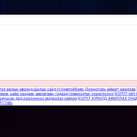
жлын хүрээнд Шадар сайд Н.Номтойбаяр Дорноговь аймагт ажиллав
|
Өвөлж
найр наадам, зөвлөгөөн, гадаад томилолтыг хориглолоо
|
КОП17-ЫН САЙН
сан дэд хорооноос мэдээлэл хийлээ
|
КОП17 ХУРАЛД АЖИЛЛАХ ОНЦГОЙ 
Ь