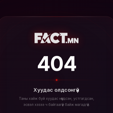
404
Хуудас олдсонгүй
Таны хайж буй хуудас нүүгдсэн, устгагдсан,
эсвэл хэзээ ч байгаагүй байж магадгүй.