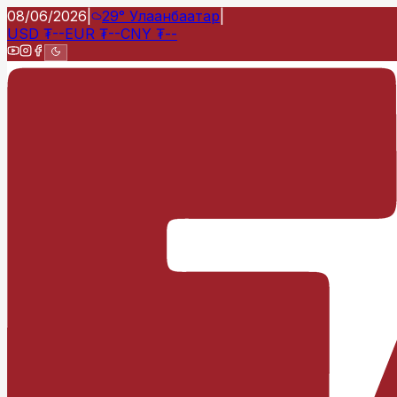
08/06/2026
|
29°
Улаанбаатар
|
USD
₮
--
EUR
₮
--
CNY
₮
--