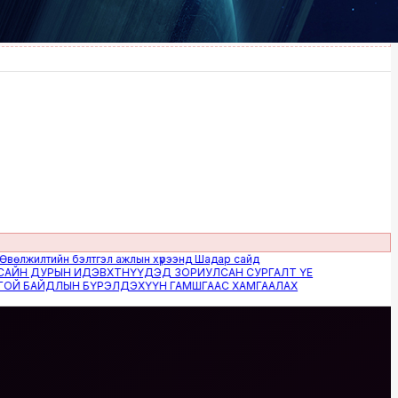
илтийн бэлтгэл ажлын хүрээнд Шадар сайд
 ДУРЫН ИДЭВХТНҮҮДЭД ЗОРИУЛСАН СУРГАЛТ ҮЕ
БАЙДЛЫН БҮРЭЛДЭХҮҮН ГАМШГААС ХАМГААЛАХ