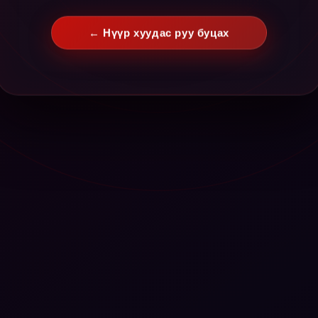
← Нүүр хуудас руу буцах