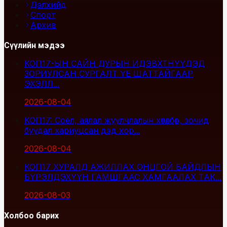
Дэлхийд
Спорт
Архив
Сүүлийн мэдээ
КОП17-ЫН САЙН ДУРЫН ИДЭВХТНҮҮДЭД
ЗОРИУЛСАН СУРГАЛТ ҮЕ ШАТТАЙГААР
ЭХЭЛЛ...
2026-08-04
КОП17: Соёл, аялал жуулчлалын хөтөлбөр, зочид
буудал хариуцсан дэд хор...
2026-08-04
КОП17 ХУРАЛД АЖИЛЛАХ ОНЦГОЙ БАЙДЛЫН
БҮРЭЛДЭХҮҮН ГАМШГААС ХАМГААЛАХ ТАК...
2026-08-03
Холбоо барих