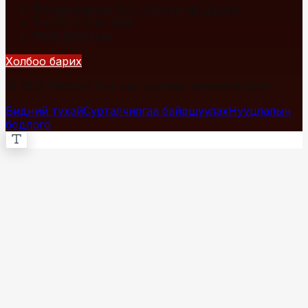
Улаанбаатар хот, Сүхбаатар дүүрэг
+976 7700-1234
info@fact.mn
Холбоо барих
© 2026 Fact.mn. Бүх эрх хуулиар хамгаалагдсан.
Бидний тухай
Сурталчилгаа байршуулах
Нууцлалын
бодлого