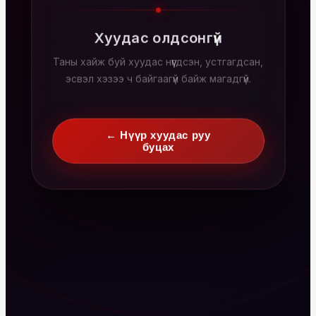
Хуудас олдсонгүй
Таны хайж буй хуудас нүүгдсэн, устгагдсан,
эсвэл хэзээ ч байгаагүй байж магадгүй.
← Нүүр хуудас руу
буцах