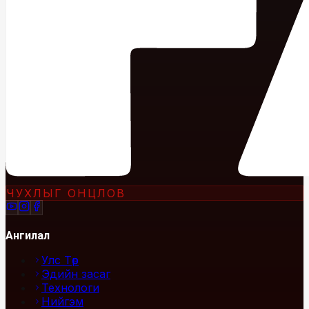
ЧУХЛЫГ ОНЦЛОВ
Ангилал
Улс Төр
Эдийн засаг
Технологи
Нийгэм