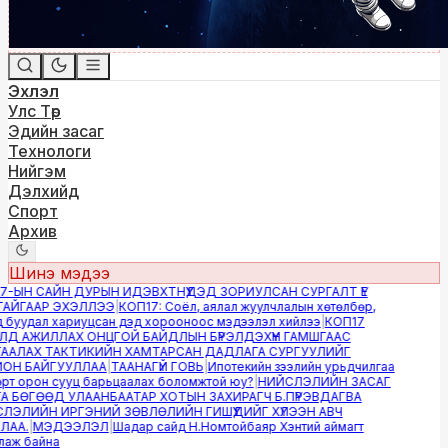
Эхлэл
Улс Төр
Эдийн засаг
Технологи
Нийгэм
Дэлхийд
Спорт
Архив
Шинэ мэдээ
-ЫН САЙН ДУРЫН ИДЭВХТНҮҮДЭД ЗОРИУЛСАН СУРГАЛТ ҮЕ
ЙГААР ЭХЭЛЛЭЭ
|
КОП17: Соёл, аялал жуулчлалын хөтөлбөр,
буудал хариуцсан дэд хорооноос мэдээлэл хийлээ
|
КОП17
Д АЖИЛЛАХ ОНЦГОЙ БАЙДЛЫН БҮРЭЛДЭХҮҮН ГАМШГААС
АЛАХ ТАКТИКИЙН ХАМТАРСАН ДАДЛАГА СУРГУУЛИЙГ
Н БАЙГУУЛЛАА
|
ТААНАГҮЙ ГОВЬ
|
Ипотекийн зээлийн урьдчилгаа
т орон сууц барьцаалах боломжтой юу?
|
НИЙСЛЭЛИЙН ЗАСАГ
 БӨГӨӨД УЛААНБААТАР ХОТЫН ЗАХИРАГЧ Б.ПҮРЭВДАГВА
ЭЛИЙН ИРГЭНИЙ ЗӨВЛӨЛИЙН ГИШҮҮДИЙГ ХҮЛЭЭН АВЧ
АА.
|
МЭДЭЭЛЭЛ
|
Шадар сайд Н.Номтойбаяр Хэнтий аймагт
ж байна