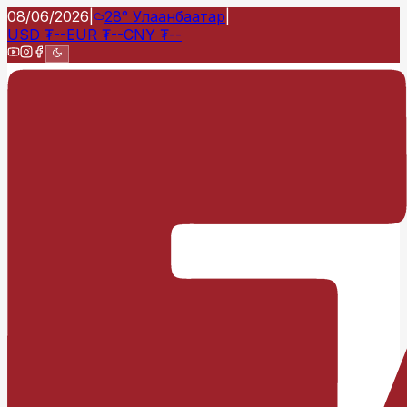
08/06/2026
|
28°
Улаанбаатар
|
USD
₮
--
EUR
₮
--
CNY
₮
--