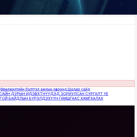
илтийн бэлтгэл ажлын хүрээнд Шадар сайд
 ДУРЫН ИДЭВХТНҮҮДЭД ЗОРИУЛСАН СУРГАЛТ ҮЕ
БАЙДЛЫН БҮРЭЛДЭХҮҮН ГАМШГААС ХАМГААЛАХ