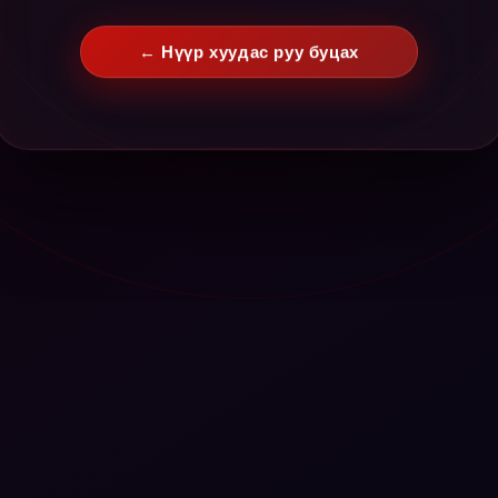
← Нүүр хуудас руу буцах