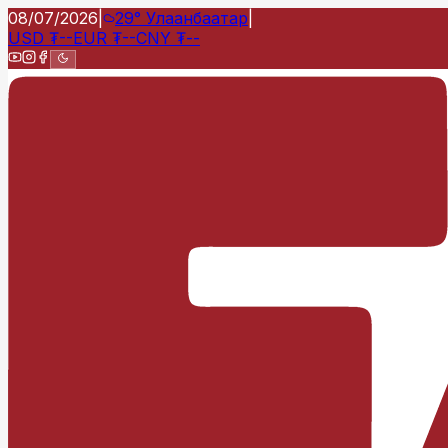
08/07/2026
|
29°
Улаанбаатар
|
USD
₮
--
EUR
₮
--
CNY
₮
--