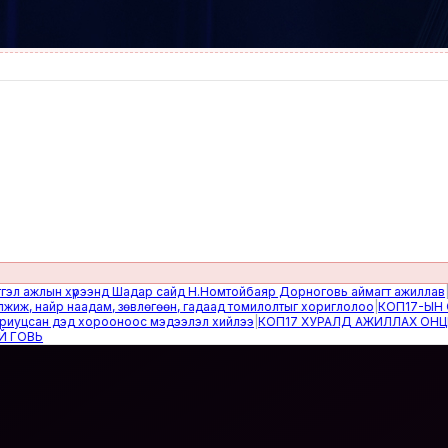
жлын хүрээнд Шадар сайд Н.Номтойбаяр Дорноговь аймагт ажиллав
|
Өвөлж
найр наадам, зөвлөгөөн, гадаад томилолтыг хориглолоо
|
КОП17-ЫН САЙН
сан дэд хорооноос мэдээлэл хийлээ
|
КОП17 ХУРАЛД АЖИЛЛАХ ОНЦГОЙ 
Ь