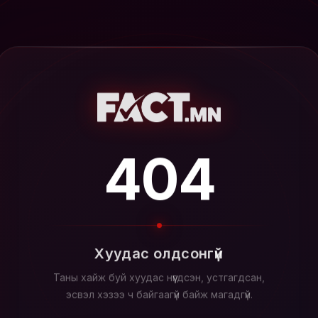
404
Хуудас олдсонгүй
Таны хайж буй хуудас нүүгдсэн, устгагдсан,
эсвэл хэзээ ч байгаагүй байж магадгүй.