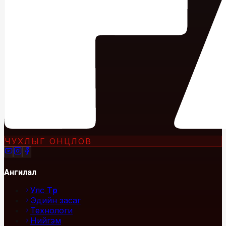
ЧУХЛЫГ ОНЦЛОВ
Ангилал
Улс Төр
Эдийн засаг
Технологи
Нийгэм