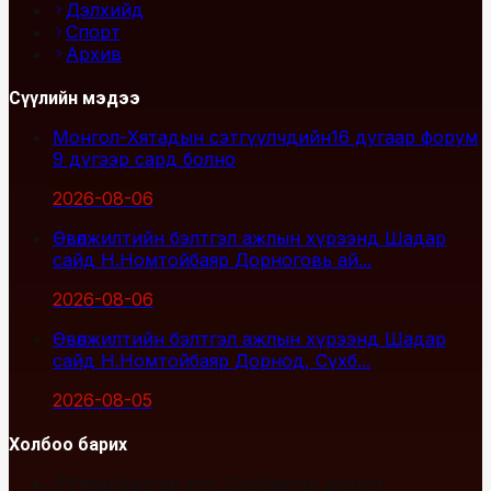
Дэлхийд
Спорт
Архив
Сүүлийн мэдээ
Монгол-Хятадын сэтгүүлчдийн16 дугаар форум
9 дүгээр сард болно
2026-08-06
Өвөлжилтийн бэлтгэл ажлын хүрээнд Шадар
сайд Н.Номтойбаяр Дорноговь ай...
2026-08-06
Өвөлжилтийн бэлтгэл ажлын хүрээнд Шадар
сайд Н.Номтойбаяр Дорнод, Сүхб...
2026-08-05
Холбоо барих
Улаанбаатар хот, Сүхбаатар дүүрэг