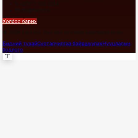
+976 7700-1234
info@fact.mn
Холбоо барих
© 2026 Fact.mn. Бүх эрх хуулиар хамгаалагдсан.
Бидний тухай
Сурталчилгаа байршуулах
Нууцлалын
бодлого