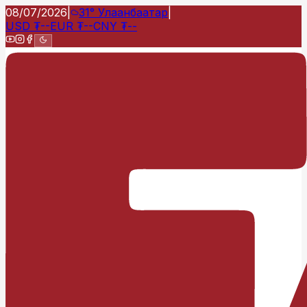
08/07/2026
|
31°
Улаанбаатар
|
USD
₮
--
EUR
₮
--
CNY
₮
--