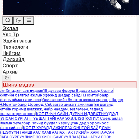
Эхлэл
Улс Төр
Эдийн засаг
Технологи
Нийгэм
Дэлхийд
Спорт
Архив
Шинэ мэдээ
-Хятадын сэтгүүлчдийн16 дугаар форум 9 дүгээр сард болно
|
лтийн бэлтгэл ажлын хүрээнд Шадар сайд Н.Номтойбаяр
овь аймагт ажиллав
|
Өвөлжилтийн бэлтгэл ажлын хүрээнд Шадар
.Номтойбаяр Дорнод, Сүхбаатар аймагт ажиллав
|
Бүх шатанд
тийн горимд шилжиж, найр наадам, зөвлөгөөн, гадаад
лтыг хориглолоо
|
КОП17-ЫН САЙН ДУРЫН ИДЭВХТНҮҮДЭД
ЛСАН СУРГАЛТ ҮЕ ШАТТАЙГААР ЭХЭЛЛЭЭ
|
КОП17: Соёл, аялал
алын хөтөлбөр, зочид буудал хариуцсан дэд хорооноос
эл хийлээ
|
КОП17 ХУРАЛД АЖИЛЛАХ ОНЦГОЙ БАЙДЛЫН
ДЭХҮҮН ГАМШГААС ХАМГААЛАХ ТАКТИКИЙН ХАМТАРСАН
ГА СУРГУУЛИЙГ ЗОХИОН БАЙГУУЛЛАА
|
ТААНАГҮЙ ГОВЬ