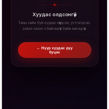
Хуудас олдсонгүй
Таны хайж буй хуудас нүүгдсэн, устгагдсан,
эсвэл хэзээ ч байгаагүй байж магадгүй.
← Нүүр хуудас руу
буцах