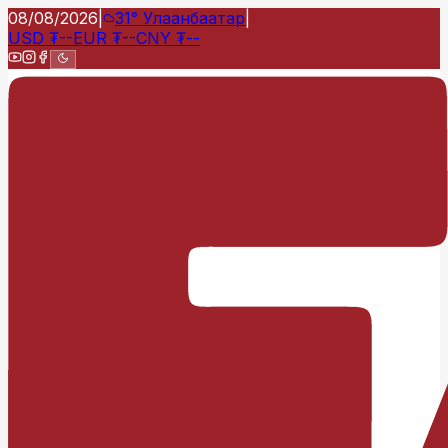
08/08/2026
|
31°
Улаанбаатар
|
USD
₮
--
EUR
₮
--
CNY
₮
--