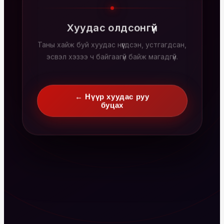
Хуудас олдсонгүй
Таны хайж буй хуудас нүүгдсэн, устгагдсан,
эсвэл хэзээ ч байгаагүй байж магадгүй.
← Нүүр хуудас руу
буцах