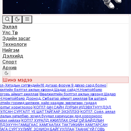
Эхлэл
Улс Төр
Эдийн засаг
Технологи
Нийгэм
Дэлхийд
Спорт
Архив
Шинэ мэдээ
-Хятадын сэтгүүлчдийн16 дугаар форум 9 дүгээр сард болно
|
лтийн бэлтгэл ажлын хүрээнд Шадар сайд Н.Номтойбаяр
овь аймагт ажиллав
|
Өвөлжилтийн бэлтгэл ажлын хүрээнд Шадар
.Номтойбаяр Дорнод, Сүхбаатар аймагт ажиллав
|
Бүх шатанд
тийн горимд шилжиж, найр наадам, зөвлөгөөн, гадаад
лтыг хориглолоо
|
КОП17-ЫН САЙН ДУРЫН ИДЭВХТНҮҮДЭД
ЛСАН СУРГАЛТ ҮЕ ШАТТАЙГААР ЭХЭЛЛЭЭ
|
КОП17: Соёл, аялал
алын хөтөлбөр, зочид буудал хариуцсан дэд хорооноос
эл хийлээ
|
КОП17 ХУРАЛД АЖИЛЛАХ ОНЦГОЙ БАЙДЛЫН
ДЭХҮҮН ГАМШГААС ХАМГААЛАХ ТАКТИКИЙН ХАМТАРСАН
ГА СУРГУУЛИЙГ ЗОХИОН БАЙГУУЛЛАА
|
ТААНАГҮЙ ГОВЬ