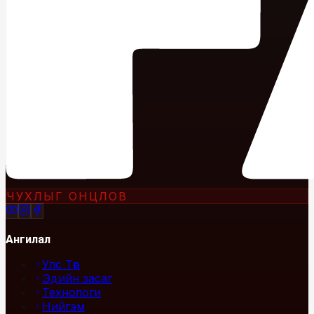
ЧУХЛЫГ ОНЦЛОВ
Ангилал
Улс Төр
Эдийн засаг
Технологи
Нийгэм