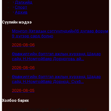
Дэлхийд
Спорт
Архив
Сүүлийн мэдээ
Монгол-Хятадын сэтгүүлчдийн16 дугаар форум
9 дүгээр сард болно
2026-08-06
Өвөлжилтийн бэлтгэл ажлын хүрээнд Шадар
сайд Н.Номтойбаяр Дорноговь ай...
2026-08-06
Өвөлжилтийн бэлтгэл ажлын хүрээнд Шадар
сайд Н.Номтойбаяр Дорнод, Сүхб...
2026-08-05
Холбоо барих
Улаанбаатар хот, Сүхбаатар дүүрэг