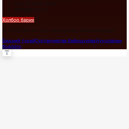
+976 7700-1234
info@fact.mn
Холбоо барих
© 2026 Fact.mn. Бүх эрх хуулиар хамгаалагдсан.
Бидний тухай
Сурталчилгаа байршуулах
Нууцлалын
бодлого