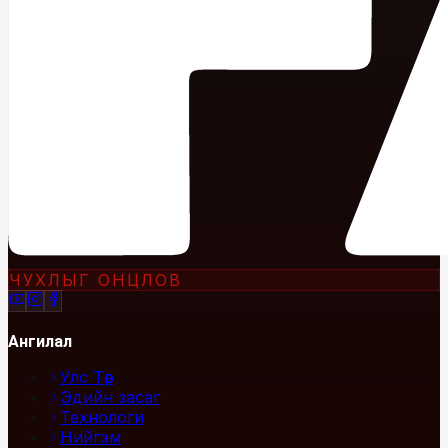
ЧУХЛЫГ ОНЦЛОВ
Ангилал
Улс Төр
Эдийн засаг
Технологи
Нийгэм