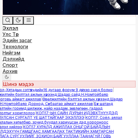
Эхлэл
Улс Төр
Эдийн засаг
Технологи
Нийгэм
Дэлхийд
Спорт
Архив
Шинэ мэдээ
-Хятадын сэтгүүлчдийн16 дугаар форум 9 дүгээр сард болно
|
лтийн бэлтгэл ажлын хүрээнд Шадар сайд Н.Номтойбаяр
овь аймагт ажиллав
|
Өвөлжилтийн бэлтгэл ажлын хүрээнд Шадар
.Номтойбаяр Дорнод, Сүхбаатар аймагт ажиллав
|
Бүх шатанд
тийн горимд шилжиж, найр наадам, зөвлөгөөн, гадаад
лтыг хориглолоо
|
КОП17-ЫН САЙН ДУРЫН ИДЭВХТНҮҮДЭД
ЛСАН СУРГАЛТ ҮЕ ШАТТАЙГААР ЭХЭЛЛЭЭ
|
КОП17: Соёл, аялал
алын хөтөлбөр, зочид буудал хариуцсан дэд хорооноос
эл хийлээ
|
КОП17 ХУРАЛД АЖИЛЛАХ ОНЦГОЙ БАЙДЛЫН
ДЭХҮҮН ГАМШГААС ХАМГААЛАХ ТАКТИКИЙН ХАМТАРСАН
ГА СУРГУУЛИЙГ ЗОХИОН БАЙГУУЛЛАА
|
ТААНАГҮЙ ГОВЬ