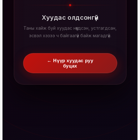
Хуудас олдсонгүй
Таны хайж буй хуудас нүүгдсэн, устгагдсан,
эсвэл хэзээ ч байгаагүй байж магадгүй.
← Нүүр хуудас руу
буцах