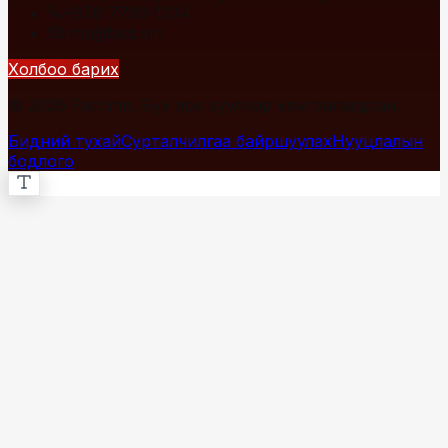
+976 7700-1234
info@fact.mn
Холбоо барих
© 2026 Fact.mn. Бүх эрх хуулиар хамгаалагдсан.
Бидний тухай
Сурталчилгаа байршуулах
Нууцлалын
бодлого