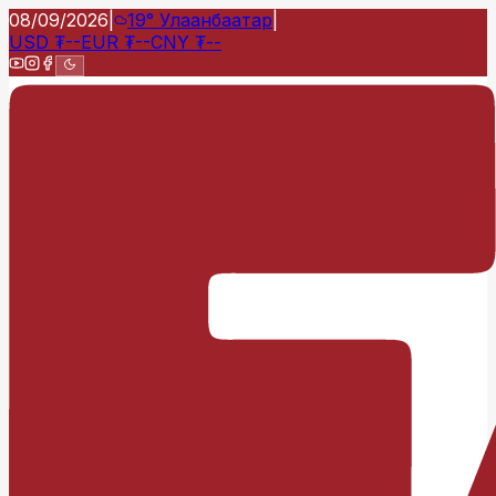
08/09/2026
|
19°
Улаанбаатар
|
USD
₮
--
EUR
₮
--
CNY
₮
--