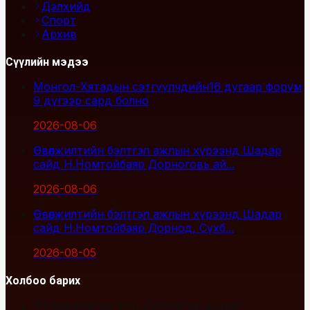
Дэлхийд
Спорт
Архив
Сүүлийн мэдээ
Монгол-Хятадын сэтгүүлчдийн16 дугаар форум
9 дүгээр сард болно
2026-08-06
Өвөлжилтийн бэлтгэл ажлын хүрээнд Шадар
сайд Н.Номтойбаяр Дорноговь ай...
2026-08-06
Өвөлжилтийн бэлтгэл ажлын хүрээнд Шадар
сайд Н.Номтойбаяр Дорнод, Сүхб...
2026-08-05
Холбоо барих
Улаанбаатар хот, Сүхбаатар дүүрэг