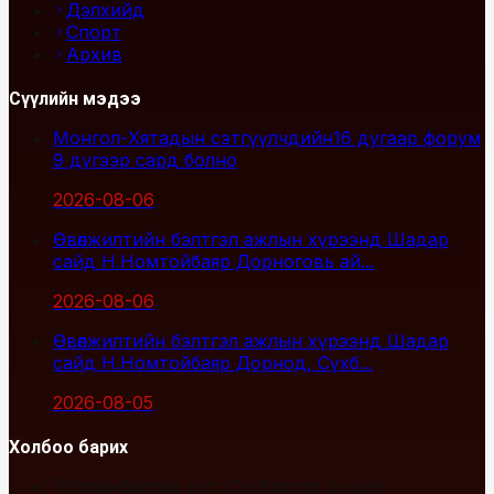
Дэлхийд
Спорт
Архив
Сүүлийн мэдээ
Монгол-Хятадын сэтгүүлчдийн16 дугаар форум
9 дүгээр сард болно
2026-08-06
Өвөлжилтийн бэлтгэл ажлын хүрээнд Шадар
сайд Н.Номтойбаяр Дорноговь ай...
2026-08-06
Өвөлжилтийн бэлтгэл ажлын хүрээнд Шадар
сайд Н.Номтойбаяр Дорнод, Сүхб...
2026-08-05
Холбоо барих
Улаанбаатар хот, Сүхбаатар дүүрэг