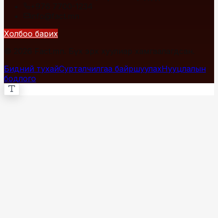
+976 7700-1234
info@fact.mn
Холбоо барих
© 2026 Fact.mn. Бүх эрх хуулиар хамгаалагдсан.
Бидний тухай
Сурталчилгаа байршуулах
Нууцлалын
бодлого