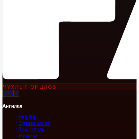
ЧУХЛЫГ ОНЦЛОВ
Ангилал
Улс Төр
Эдийн засаг
Технологи
Нийгэм