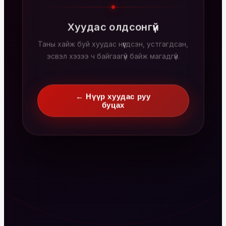
Хуудас олдсонгүй
Таны хайж буй хуудас нүүгдсэн, устгагдсан,
эсвэл хэзээ ч байгаагүй байж магадгүй.
← Нүүр хуудас руу
буцах