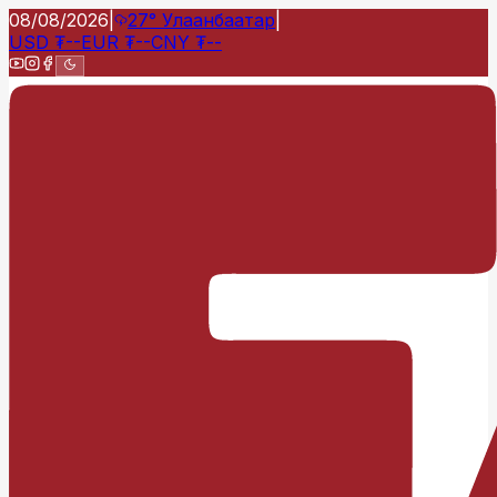
08/08/2026
|
27°
Улаанбаатар
|
USD
₮
--
EUR
₮
--
CNY
₮
--