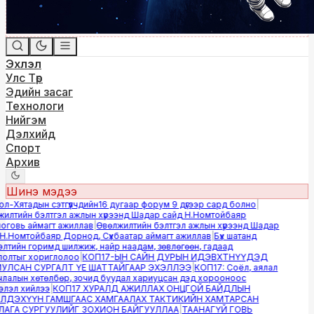
Эхлэл
Улс Төр
Эдийн засаг
Технологи
Нийгэм
Дэлхийд
Спорт
Архив
Шинэ мэдээ
-Хятадын сэтгүүлчдийн16 дугаар форум 9 дүгээр сард болно
|
лтийн бэлтгэл ажлын хүрээнд Шадар сайд Н.Номтойбаяр
овь аймагт ажиллав
|
Өвөлжилтийн бэлтгэл ажлын хүрээнд Шадар
.Номтойбаяр Дорнод, Сүхбаатар аймагт ажиллав
|
Бүх шатанд
тийн горимд шилжиж, найр наадам, зөвлөгөөн, гадаад
лтыг хориглолоо
|
КОП17-ЫН САЙН ДУРЫН ИДЭВХТНҮҮДЭД
ЛСАН СУРГАЛТ ҮЕ ШАТТАЙГААР ЭХЭЛЛЭЭ
|
КОП17: Соёл, аялал
алын хөтөлбөр, зочид буудал хариуцсан дэд хорооноос
эл хийлээ
|
КОП17 ХУРАЛД АЖИЛЛАХ ОНЦГОЙ БАЙДЛЫН
ДЭХҮҮН ГАМШГААС ХАМГААЛАХ ТАКТИКИЙН ХАМТАРСАН
ГА СУРГУУЛИЙГ ЗОХИОН БАЙГУУЛЛАА
|
ТААНАГҮЙ ГОВЬ