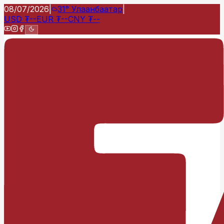
08/07/2026
|
31°
Улаанбаатар
|
USD
₮
--
EUR
₮
--
CNY
₮
--