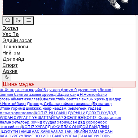
Эхлэл
Улс Төр
Эдийн засаг
Технологи
Нийгэм
Дэлхийд
Спорт
Архив
Шинэ мэдээ
Хятадын сэтгүүлчдийн16 дугаар форум 9 дүгээр сард болно
|
тийн бэлтгэл ажлын хүрээнд Шадар сайд Н.Номтойбаяр
овь аймагт ажиллав
|
Өвөлжилтийн бэлтгэл ажлын хүрээнд Шадар
Номтойбаяр Дорнод, Сүхбаатар аймагт ажиллав
|
Бүх шатанд
ийн горимд шилжиж, найр наадам, зөвлөгөөн, гадаад
лтыг хориглолоо
|
КОП17-ЫН САЙН ДУРЫН ИДЭВХТНҮҮДЭД
САН СУРГАЛТ ҮЕ ШАТТАЙГААР ЭХЭЛЛЭЭ
|
КОП17: Соёл, аялал
лын хөтөлбөр, зочид буудал хариуцсан дэд хорооноос
эл хийлээ
|
КОП17 ХУРАЛД АЖИЛЛАХ ОНЦГОЙ БАЙДЛЫН
ДЭХҮҮН ГАМШГААС ХАМГААЛАХ ТАКТИКИЙН ХАМТАРСАН
ГА СУРГУУЛИЙГ ЗОХИОН БАЙГУУЛЛАА
|
ТААНАГҮЙ ГОВЬ