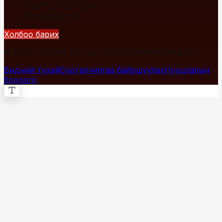
+976 7700-1234
info@fact.mn
Холбоо барих
© 2026 Fact.mn. Бүх эрх хуулиар хамгаалагдсан.
Бидний тухай
Сурталчилгаа байршуулах
Нууцлалын
бодлого