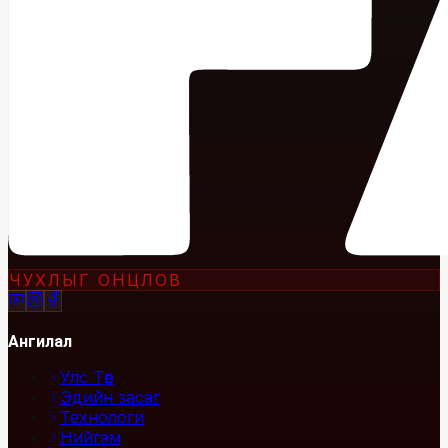
ЧУХЛЫГ ОНЦЛОВ
Ангилал
Улс Төр
Эдийн засаг
Технологи
Нийгэм