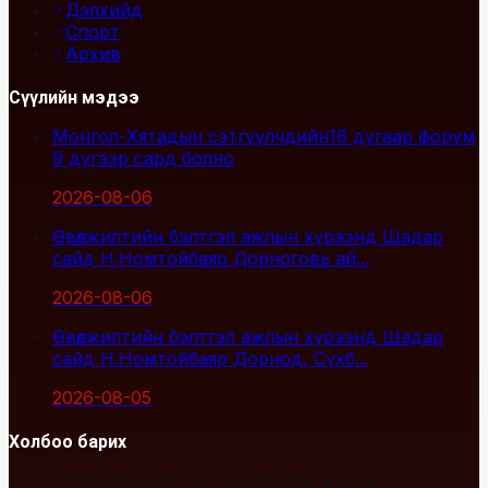
Дэлхийд
Спорт
Архив
Сүүлийн мэдээ
Монгол-Хятадын сэтгүүлчдийн16 дугаар форум
9 дүгээр сард болно
2026-08-06
Өвөлжилтийн бэлтгэл ажлын хүрээнд Шадар
сайд Н.Номтойбаяр Дорноговь ай...
2026-08-06
Өвөлжилтийн бэлтгэл ажлын хүрээнд Шадар
сайд Н.Номтойбаяр Дорнод, Сүхб...
2026-08-05
Холбоо барих
Улаанбаатар хот, Сүхбаатар дүүрэг