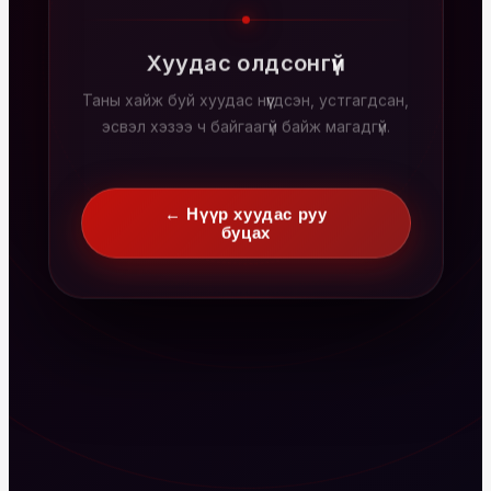
Хуудас олдсонгүй
Таны хайж буй хуудас нүүгдсэн, устгагдсан,
эсвэл хэзээ ч байгаагүй байж магадгүй.
← Нүүр хуудас руу
буцах