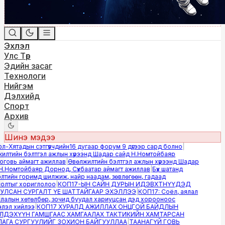
Эхлэл
Улс Төр
Эдийн засаг
Технологи
Нийгэм
Дэлхийд
Спорт
Архив
Шинэ мэдээ
-Хятадын сэтгүүлчдийн16 дугаар форум 9 дүгээр сард болно
|
лтийн бэлтгэл ажлын хүрээнд Шадар сайд Н.Номтойбаяр
овь аймагт ажиллав
|
Өвөлжилтийн бэлтгэл ажлын хүрээнд Шадар
.Номтойбаяр Дорнод, Сүхбаатар аймагт ажиллав
|
Бүх шатанд
тийн горимд шилжиж, найр наадам, зөвлөгөөн, гадаад
лтыг хориглолоо
|
КОП17-ЫН САЙН ДУРЫН ИДЭВХТНҮҮДЭД
ЛСАН СУРГАЛТ ҮЕ ШАТТАЙГААР ЭХЭЛЛЭЭ
|
КОП17: Соёл, аялал
алын хөтөлбөр, зочид буудал хариуцсан дэд хорооноос
эл хийлээ
|
КОП17 ХУРАЛД АЖИЛЛАХ ОНЦГОЙ БАЙДЛЫН
ДЭХҮҮН ГАМШГААС ХАМГААЛАХ ТАКТИКИЙН ХАМТАРСАН
ГА СУРГУУЛИЙГ ЗОХИОН БАЙГУУЛЛАА
|
ТААНАГҮЙ ГОВЬ