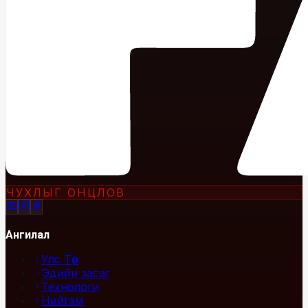
ЧУХЛЫГ ОНЦЛОВ
Ангилал
Улс Төр
Эдийн засаг
Технологи
Нийгэм