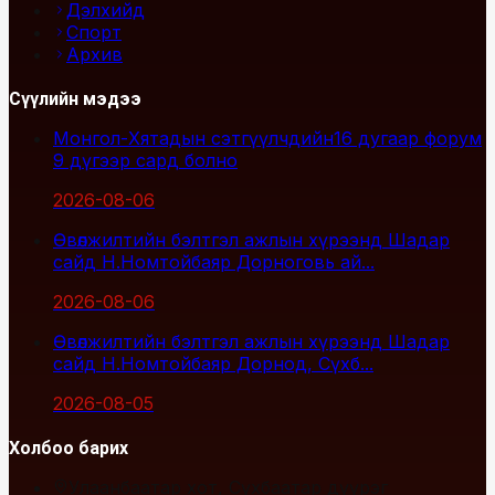
Дэлхийд
Спорт
Архив
Сүүлийн мэдээ
Монгол-Хятадын сэтгүүлчдийн16 дугаар форум
9 дүгээр сард болно
2026-08-06
Өвөлжилтийн бэлтгэл ажлын хүрээнд Шадар
сайд Н.Номтойбаяр Дорноговь ай...
2026-08-06
Өвөлжилтийн бэлтгэл ажлын хүрээнд Шадар
сайд Н.Номтойбаяр Дорнод, Сүхб...
2026-08-05
Холбоо барих
Улаанбаатар хот, Сүхбаатар дүүрэг