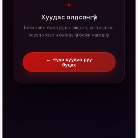
Хуудас олдсонгүй
Таны хайж буй хуудас нүүгдсэн, устгагдсан,
эсвэл хэзээ ч байгаагүй байж магадгүй.
← Нүүр хуудас руу
буцах