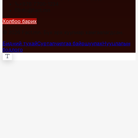
+976 7700-1234
info@fact.mn
Холбоо барих
© 2026 Fact.mn. Бүх эрх хуулиар хамгаалагдсан.
Бидний тухай
Сурталчилгаа байршуулах
Нууцлалын
бодлого