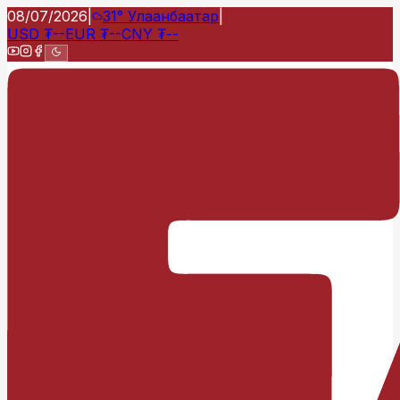
08/07/2026
|
31°
Улаанбаатар
|
USD
₮
--
EUR
₮
--
CNY
₮
--