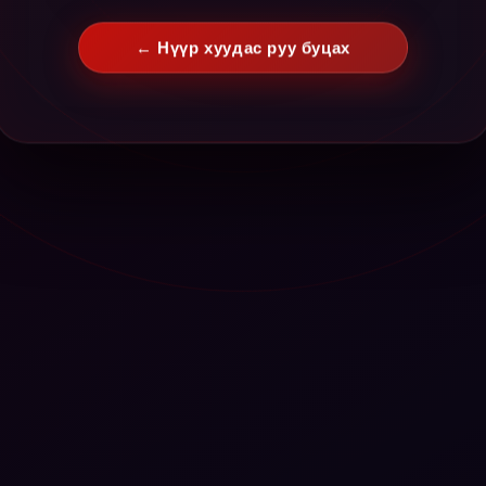
← Нүүр хуудас руу буцах