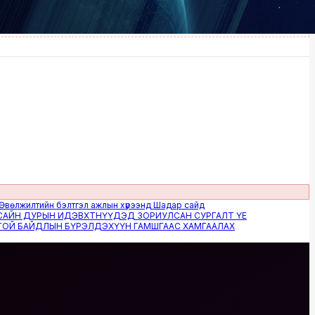
илтийн бэлтгэл ажлын хүрээнд Шадар сайд
 ДУРЫН ИДЭВХТНҮҮДЭД ЗОРИУЛСАН СУРГАЛТ ҮЕ
БАЙДЛЫН БҮРЭЛДЭХҮҮН ГАМШГААС ХАМГААЛАХ