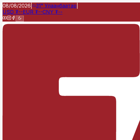
08/08/2026
|
31°
Улаанбаатар
|
USD
₮
--
EUR
₮
--
CNY
₮
--