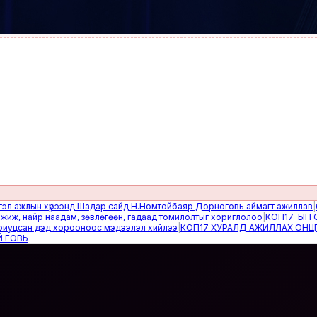
лын хүрээнд Шадар сайд Н.Номтойбаяр Дорноговь аймагт ажиллав
|
Өвөлж
найр наадам, зөвлөгөөн, гадаад томилолтыг хориглолоо
|
КОП17-ЫН САЙН
сан дэд хорооноос мэдээлэл хийлээ
|
КОП17 ХУРАЛД АЖИЛЛАХ ОНЦГОЙ 
Ь