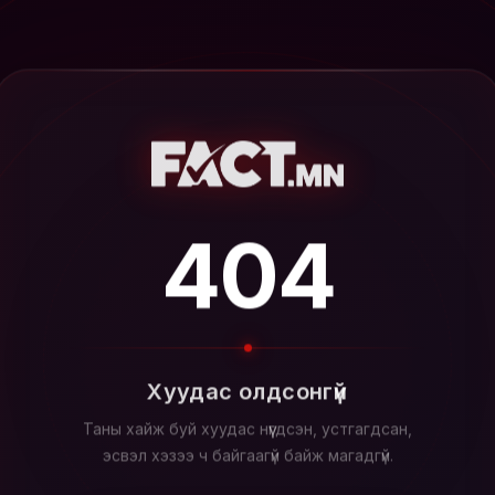
404
Хуудас олдсонгүй
Таны хайж буй хуудас нүүгдсэн, устгагдсан,
эсвэл хэзээ ч байгаагүй байж магадгүй.