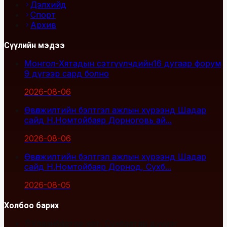
Дэлхийд
Спорт
Архив
Сүүлийн мэдээ
Монгол-Хятадын сэтгүүлчдийн16 дугаар форум
9 дүгээр сард болно
2026-08-06
Өвөлжилтийн бэлтгэл ажлын хүрээнд Шадар
сайд Н.Номтойбаяр Дорноговь ай...
2026-08-06
Өвөлжилтийн бэлтгэл ажлын хүрээнд Шадар
сайд Н.Номтойбаяр Дорнод, Сүхб...
2026-08-05
Холбоо барих
Улаанбаатар хот, Сүхбаатар дүүрэг