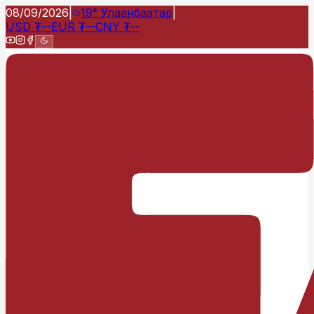
08/09/2026
|
19°
Улаанбаатар
|
USD
₮
--
EUR
₮
--
CNY
₮
--