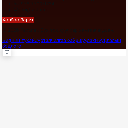
+976 7700-1234
info@fact.mn
Холбоо барих
© 2026 Fact.mn. Бүх эрх хуулиар хамгаалагдсан.
Бидний тухай
Сурталчилгаа байршуулах
Нууцлалын
бодлого