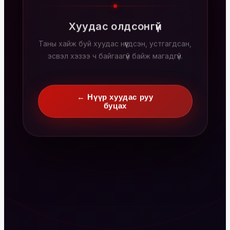
Хуудас олдсонгүй
Таны хайж буй хуудас нүүгдсэн, устгагдсан,
эсвэл хэзээ ч байгаагүй байж магадгүй.
← Нүүр хуудас руу
буцах