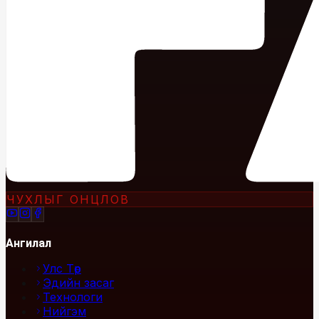
ЧУХЛЫГ ОНЦЛОВ
Ангилал
Улс Төр
Эдийн засаг
Технологи
Нийгэм