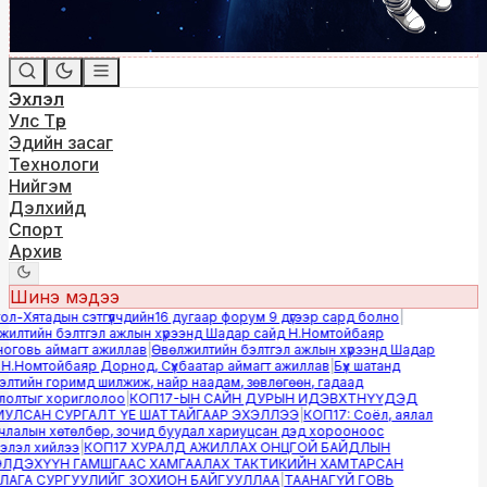
Эхлэл
Улс Төр
Эдийн засаг
Технологи
Нийгэм
Дэлхийд
Спорт
Архив
Шинэ мэдээ
-Хятадын сэтгүүлчдийн16 дугаар форум 9 дүгээр сард болно
|
лтийн бэлтгэл ажлын хүрээнд Шадар сайд Н.Номтойбаяр
говь аймагт ажиллав
|
Өвөлжилтийн бэлтгэл ажлын хүрээнд Шадар
.Номтойбаяр Дорнод, Сүхбаатар аймагт ажиллав
|
Бүх шатанд
тийн горимд шилжиж, найр наадам, зөвлөгөөн, гадаад
олтыг хориглолоо
|
КОП17-ЫН САЙН ДУРЫН ИДЭВХТНҮҮДЭД
ЛСАН СУРГАЛТ ҮЕ ШАТТАЙГААР ЭХЭЛЛЭЭ
|
КОП17: Соёл, аялал
алын хөтөлбөр, зочид буудал хариуцсан дэд хорооноос
лэл хийлээ
|
КОП17 ХУРАЛД АЖИЛЛАХ ОНЦГОЙ БАЙДЛЫН
ДЭХҮҮН ГАМШГААС ХАМГААЛАХ ТАКТИКИЙН ХАМТАРСАН
ГА СУРГУУЛИЙГ ЗОХИОН БАЙГУУЛЛАА
|
ТААНАГҮЙ ГОВЬ