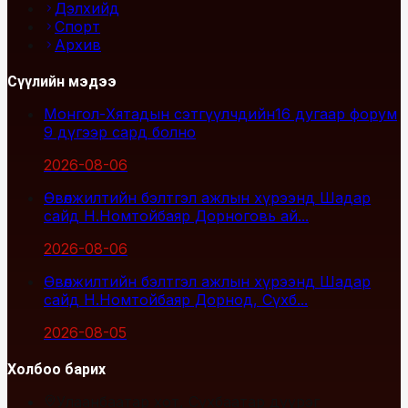
Дэлхийд
Спорт
Архив
Сүүлийн мэдээ
Монгол-Хятадын сэтгүүлчдийн16 дугаар форум
9 дүгээр сард болно
2026-08-06
Өвөлжилтийн бэлтгэл ажлын хүрээнд Шадар
сайд Н.Номтойбаяр Дорноговь ай...
2026-08-06
Өвөлжилтийн бэлтгэл ажлын хүрээнд Шадар
сайд Н.Номтойбаяр Дорнод, Сүхб...
2026-08-05
Холбоо барих
Улаанбаатар хот, Сүхбаатар дүүрэг