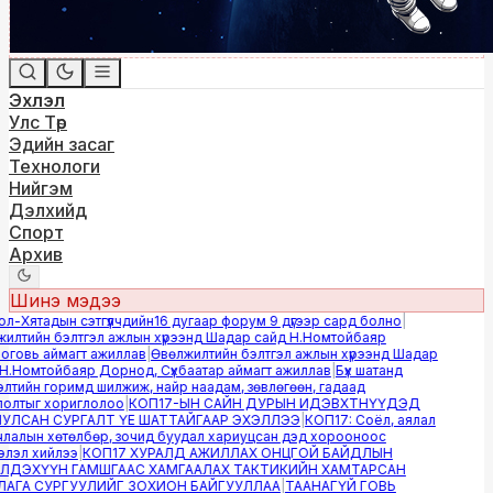
Эхлэл
Улс Төр
Эдийн засаг
Технологи
Нийгэм
Дэлхийд
Спорт
Архив
Шинэ мэдээ
-Хятадын сэтгүүлчдийн16 дугаар форум 9 дүгээр сард болно
|
лтийн бэлтгэл ажлын хүрээнд Шадар сайд Н.Номтойбаяр
овь аймагт ажиллав
|
Өвөлжилтийн бэлтгэл ажлын хүрээнд Шадар
.Номтойбаяр Дорнод, Сүхбаатар аймагт ажиллав
|
Бүх шатанд
тийн горимд шилжиж, найр наадам, зөвлөгөөн, гадаад
лтыг хориглолоо
|
КОП17-ЫН САЙН ДУРЫН ИДЭВХТНҮҮДЭД
ЛСАН СУРГАЛТ ҮЕ ШАТТАЙГААР ЭХЭЛЛЭЭ
|
КОП17: Соёл, аялал
алын хөтөлбөр, зочид буудал хариуцсан дэд хорооноос
эл хийлээ
|
КОП17 ХУРАЛД АЖИЛЛАХ ОНЦГОЙ БАЙДЛЫН
ДЭХҮҮН ГАМШГААС ХАМГААЛАХ ТАКТИКИЙН ХАМТАРСАН
ГА СУРГУУЛИЙГ ЗОХИОН БАЙГУУЛЛАА
|
ТААНАГҮЙ ГОВЬ