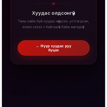
Хуудас олдсонгүй
Таны хайж буй хуудас нүүгдсэн, устгагдсан,
эсвэл хэзээ ч байгаагүй байж магадгүй.
← Нүүр хуудас руу
буцах