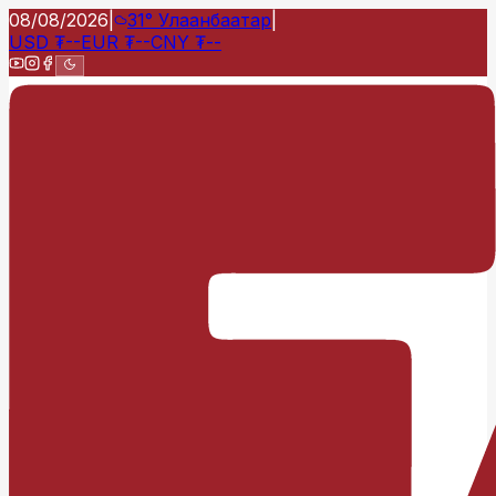
08/08/2026
|
31°
Улаанбаатар
|
USD
₮
--
EUR
₮
--
CNY
₮
--