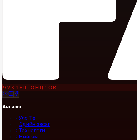
ЧУХЛЫГ ОНЦЛОВ
Ангилал
Улс Төр
Эдийн засаг
Технологи
Нийгэм