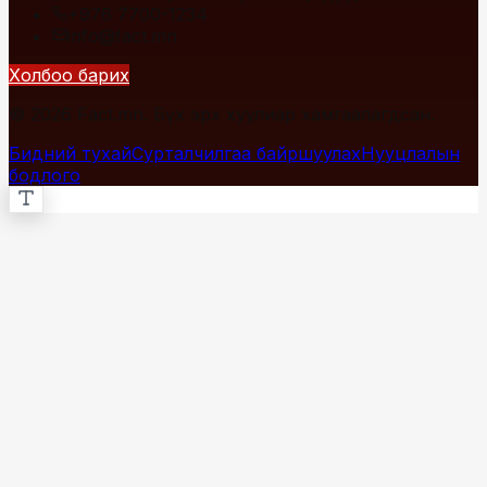
+976 7700-1234
info@fact.mn
Холбоо барих
© 2026 Fact.mn. Бүх эрх хуулиар хамгаалагдсан.
Бидний тухай
Сурталчилгаа байршуулах
Нууцлалын
бодлого