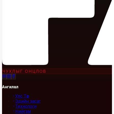
ЧУХЛЫГ ОНЦЛОВ
Ангилал
Улс Төр
Эдийн засаг
Технологи
Нийгэм