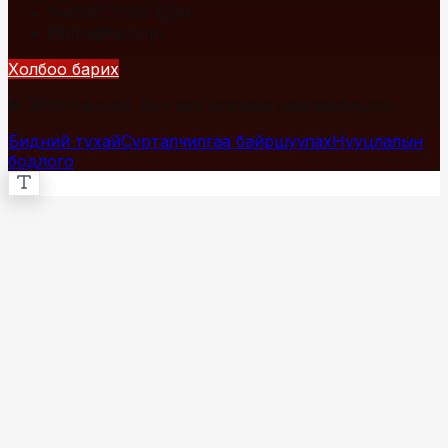
+976 7700-1234
info@fact.mn
Холбоо барих
© 2026 Fact.mn. Бүх эрх хуулиар хамгаалагдсан.
Бидний тухай
Сурталчилгаа байршуулах
Нууцлалын
бодлого