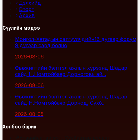
Дэлхийд
Спорт
Архив
Сүүлийн мэдээ
Монгол-Хятадын сэтгүүлчдийн16 дугаар форум
9 дүгээр сард болно
2026-08-06
Өвөлжилтийн бэлтгэл ажлын хүрээнд Шадар
сайд Н.Номтойбаяр Дорноговь ай...
2026-08-06
Өвөлжилтийн бэлтгэл ажлын хүрээнд Шадар
сайд Н.Номтойбаяр Дорнод, Сүхб...
2026-08-05
Холбоо барих
Улаанбаатар хот, Сүхбаатар дүүрэг