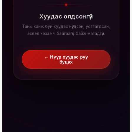
Хуудас олдсонгүй
Таны хайж буй хуудас нүүгдсэн, устгагдсан,
эсвэл хэзээ ч байгаагүй байж магадгүй.
← Нүүр хуудас руу
буцах