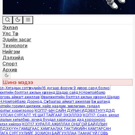
Эхлэл
Улс Төр
Эдийн засаг
Технологи
Нийгэм
Дэлхийд
Спорт
Архив
Шинэ мэдээ
Хятадын сэтгүүлчдийн16 дугаар форум 9 дүгээр сард болно
|
лтийн бэлтгэл ажлын хүрээнд Шадар сайд Н.Номтойбаяр
овь аймагт ажиллав
|
Өвөлжилтийн бэлтгэл ажлын хүрээнд Шадар
.Номтойбаяр Дорнод, Сүхбаатар аймагт ажиллав
|
Бүх шатанд
тийн горимд шилжиж, найр наадам, зөвлөгөөн, гадаад
лтыг хориглолоо
|
КОП17-ЫН САЙН ДУРЫН ИДЭВХТНҮҮДЭД
ЛСАН СУРГАЛТ ҮЕ ШАТТАЙГААР ЭХЭЛЛЭЭ
|
КОП17: Соёл, аялал
алын хөтөлбөр, зочид буудал хариуцсан дэд хорооноос
эл хийлээ
|
КОП17 ХУРАЛД АЖИЛЛАХ ОНЦГОЙ БАЙДЛЫН
ДЭХҮҮН ГАМШГААС ХАМГААЛАХ ТАКТИКИЙН ХАМТАРСАН
ГА СУРГУУЛИЙГ ЗОХИОН БАЙГУУЛЛАА
|
ТААНАГҮЙ ГОВЬ