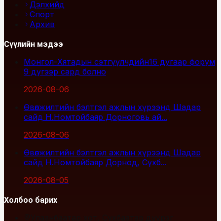
Дэлхийд
Спорт
Архив
Сүүлийн мэдээ
Монгол-Хятадын сэтгүүлчдийн16 дугаар форум
9 дүгээр сард болно
2026-08-06
Өвөлжилтийн бэлтгэл ажлын хүрээнд Шадар
сайд Н.Номтойбаяр Дорноговь ай...
2026-08-06
Өвөлжилтийн бэлтгэл ажлын хүрээнд Шадар
сайд Н.Номтойбаяр Дорнод, Сүхб...
2026-08-05
Холбоо барих
Улаанбаатар хот, Сүхбаатар дүүрэг