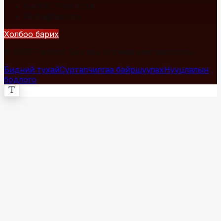
+976 7700-1234
info@fact.mn
Холбоо барих
© 2026 Fact.mn. Бүх эрх хуулиар хамгаалагдсан.
Бидний тухай
Сурталчилгаа байршуулах
Нууцлалын
бодлого