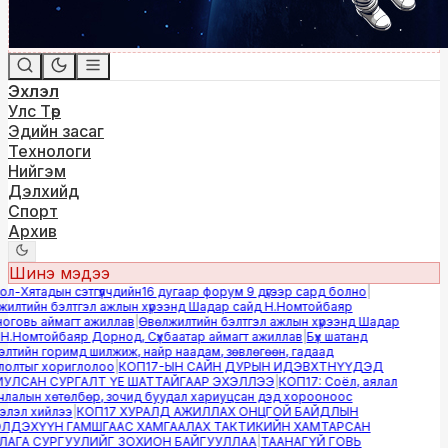
Эхлэл
Улс Төр
Эдийн засаг
Технологи
Нийгэм
Дэлхийд
Спорт
Архив
Шинэ мэдээ
-Хятадын сэтгүүлчдийн16 дугаар форум 9 дүгээр сард болно
|
лтийн бэлтгэл ажлын хүрээнд Шадар сайд Н.Номтойбаяр
овь аймагт ажиллав
|
Өвөлжилтийн бэлтгэл ажлын хүрээнд Шадар
.Номтойбаяр Дорнод, Сүхбаатар аймагт ажиллав
|
Бүх шатанд
тийн горимд шилжиж, найр наадам, зөвлөгөөн, гадаад
лтыг хориглолоо
|
КОП17-ЫН САЙН ДУРЫН ИДЭВХТНҮҮДЭД
ЛСАН СУРГАЛТ ҮЕ ШАТТАЙГААР ЭХЭЛЛЭЭ
|
КОП17: Соёл, аялал
алын хөтөлбөр, зочид буудал хариуцсан дэд хорооноос
эл хийлээ
|
КОП17 ХУРАЛД АЖИЛЛАХ ОНЦГОЙ БАЙДЛЫН
ДЭХҮҮН ГАМШГААС ХАМГААЛАХ ТАКТИКИЙН ХАМТАРСАН
ГА СУРГУУЛИЙГ ЗОХИОН БАЙГУУЛЛАА
|
ТААНАГҮЙ ГОВЬ