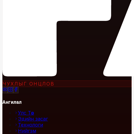
ЧУХЛЫГ ОНЦЛОВ
Ангилал
Улс Төр
Эдийн засаг
Технологи
Нийгэм