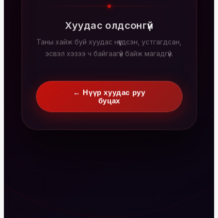
Хуудас олдсонгүй
Таны хайж буй хуудас нүүгдсэн, устгагдсан,
эсвэл хэзээ ч байгаагүй байж магадгүй.
← Нүүр хуудас руу
буцах