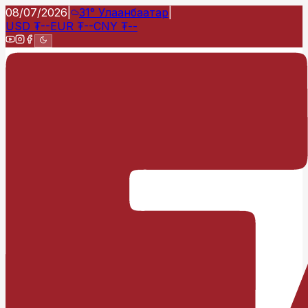
08/07/2026
|
31°
Улаанбаатар
|
USD
₮
--
EUR
₮
--
CNY
₮
--