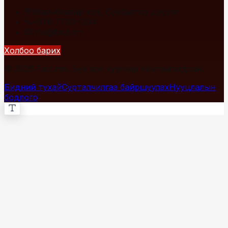
Улаанбаатар хот, Сүхбаатар дүүрэг
+976 7700-1234
info@fact.mn
Холбоо барих
© 2026 Fact.mn. Бүх эрх хуулиар хамгаалагдсан.
Бидний тухай
Сурталчилгаа байршуулах
Нууцлалын
бодлого