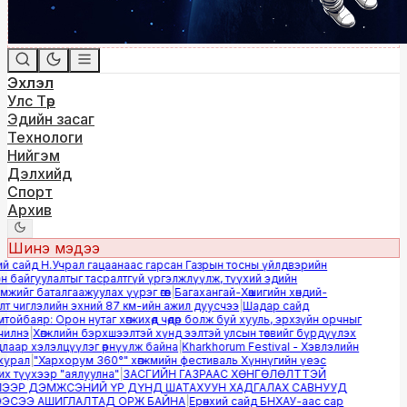
Эхлэл
Улс Төр
Эдийн засаг
Технологи
Нийгэм
Дэлхийд
Спорт
Архив
Шинэ мэдээ
й сайд Н.Учрал гацаанаас гарсан Газрын тосны үйлдвэрийн
 байгуулалтыг тасралтгүй үргэлжлүүлж, түүхий эдийн
ийг баталгаажуулах үүрэг өгөв
|
Багахангай-Хөшигийн хөндий-
 чиглэлийн эхний 87 км-ийн ажил дуусчээ
|
Шадар сайд
йбаяр: Орон нутаг хөгжихөд чөдөр болж буй хууль, эрхзүйн орчныг
лнэ
|
Хөгжлийн бэрхшээлтэй хүнд ээлтэй улсын төсвийг бүрдүүлэх
аар хэлэлцүүлэг өрнүүлж байна
|
Kharkhorum Festival - Хэвлэлийн
урал
|
"Хархорум 360°" хөгжмийн фестиваль Хүннүгийн үеэс
 түүхээр "аялуулна"
|
ЗАСГИЙН ГАЗРААС ХӨНГӨЛӨЛТТЭЙ
ЭР ДЭМЖСЭНИЙ ҮР ДҮНД ШАТАХУУН ХАДГАЛАХ САВНУУД
СЭЭ АШИГЛАЛТАД ОРЖ БАЙНА
|
Ерөнхий сайд БНХАУ-аас сар