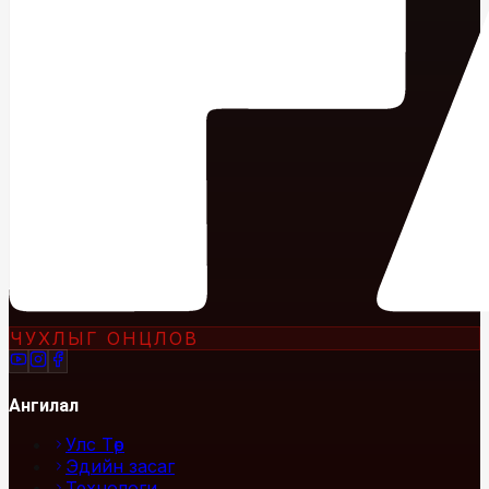
ЧУХЛЫГ ОНЦЛОВ
Ангилал
Улс Төр
Эдийн засаг
Технологи