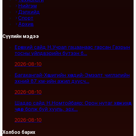
Нийгэм
Дэлхийд
Спорт
Архив
Сүүлийн мэдээ
Ерөнхий сайд Н.Учрал гацаанаас гарсан Газрын
тосны үйлдвэрийн бүтээн б...
2026-08-10
Багахангай-Хөшигийн хөндий-Эмээлт чиглэлийн
эхний 87 км-ийн ажил дуусч...
2026-08-10
Шадар сайд Н.Номтойбаяр: Орон нутаг хөгжихөд
чөдөр болж буй хууль, эрх...
2026-08-10
Холбоо барих