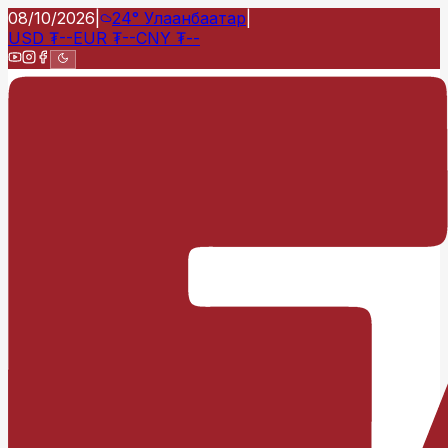
08/10/2026
|
24°
Улаанбаатар
|
USD
₮
--
EUR
₮
--
CNY
₮
--