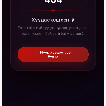
404
Хуудас олдсонгүй
Таны хайж буй хуудас нүүгдсэн, устгагдсан,
эсвэл хэзээ ч байгаагүй байж магадгүй.
← Нүүр хуудас руу
буцах