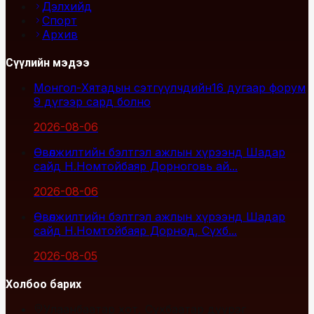
Дэлхийд
Спорт
Архив
Сүүлийн мэдээ
Монгол-Хятадын сэтгүүлчдийн16 дугаар форум
9 дүгээр сард болно
2026-08-06
Өвөлжилтийн бэлтгэл ажлын хүрээнд Шадар
сайд Н.Номтойбаяр Дорноговь ай...
2026-08-06
Өвөлжилтийн бэлтгэл ажлын хүрээнд Шадар
сайд Н.Номтойбаяр Дорнод, Сүхб...
2026-08-05
Холбоо барих
Улаанбаатар хот, Сүхбаатар дүүрэг