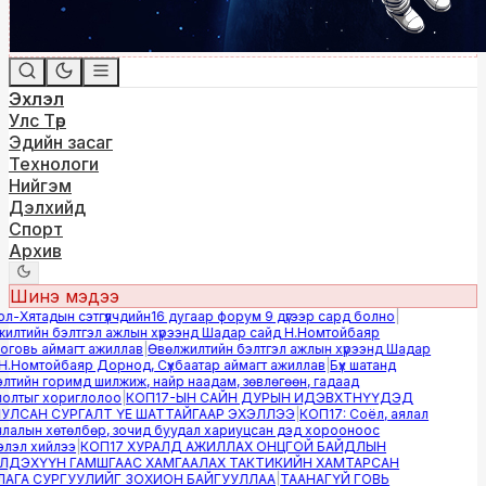
Эхлэл
Улс Төр
Эдийн засаг
Технологи
Нийгэм
Дэлхийд
Спорт
Архив
Шинэ мэдээ
Хятадын сэтгүүлчдийн16 дугаар форум 9 дүгээр сард болно
|
лтийн бэлтгэл ажлын хүрээнд Шадар сайд Н.Номтойбаяр
овь аймагт ажиллав
|
Өвөлжилтийн бэлтгэл ажлын хүрээнд Шадар
.Номтойбаяр Дорнод, Сүхбаатар аймагт ажиллав
|
Бүх шатанд
тийн горимд шилжиж, найр наадам, зөвлөгөөн, гадаад
лтыг хориглолоо
|
КОП17-ЫН САЙН ДУРЫН ИДЭВХТНҮҮДЭД
ЛСАН СУРГАЛТ ҮЕ ШАТТАЙГААР ЭХЭЛЛЭЭ
|
КОП17: Соёл, аялал
алын хөтөлбөр, зочид буудал хариуцсан дэд хорооноос
эл хийлээ
|
КОП17 ХУРАЛД АЖИЛЛАХ ОНЦГОЙ БАЙДЛЫН
ДЭХҮҮН ГАМШГААС ХАМГААЛАХ ТАКТИКИЙН ХАМТАРСАН
ГА СУРГУУЛИЙГ ЗОХИОН БАЙГУУЛЛАА
|
ТААНАГҮЙ ГОВЬ