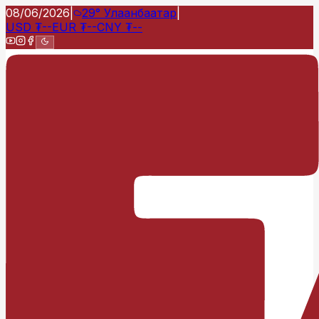
08/06/2026
|
29°
Улаанбаатар
|
USD
₮
--
EUR
₮
--
CNY
₮
--