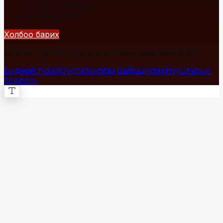
+976 7700-1234
info@fact.mn
Холбоо барих
© 2026 Fact.mn. Бүх эрх хуулиар хамгаалагдсан.
Бидний тухай
Сурталчилгаа байршуулах
Нууцлалын
бодлого