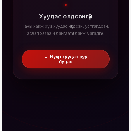
Хуудас олдсонгүй
Таны хайж буй хуудас нүүгдсэн, устгагдсан,
эсвэл хэзээ ч байгаагүй байж магадгүй.
← Нүүр хуудас руу
буцах