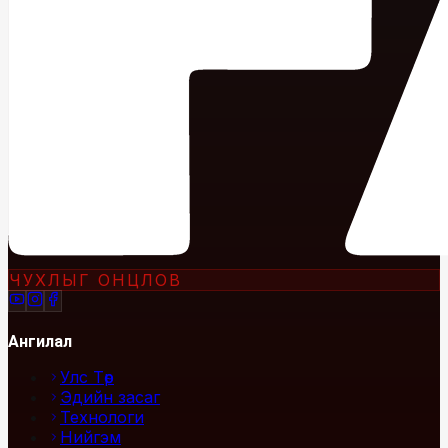
ЧУХЛЫГ ОНЦЛОВ
Ангилал
Улс Төр
Эдийн засаг
Технологи
Нийгэм