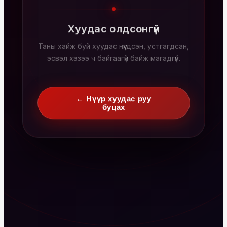
Хуудас олдсонгүй
Таны хайж буй хуудас нүүгдсэн, устгагдсан,
эсвэл хэзээ ч байгаагүй байж магадгүй.
← Нүүр хуудас руу
буцах