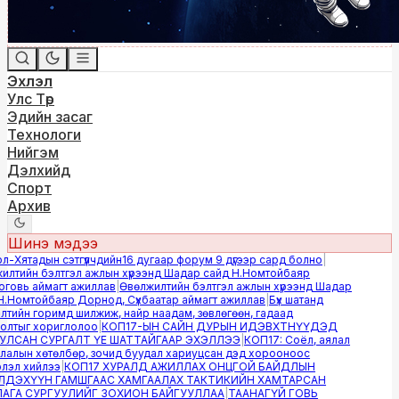
Эхлэл
Улс Төр
Эдийн засаг
Технологи
Нийгэм
Дэлхийд
Спорт
Архив
Шинэ мэдээ
Хятадын сэтгүүлчдийн16 дугаар форум 9 дүгээр сард болно
|
лтийн бэлтгэл ажлын хүрээнд Шадар сайд Н.Номтойбаяр
овь аймагт ажиллав
|
Өвөлжилтийн бэлтгэл ажлын хүрээнд Шадар
.Номтойбаяр Дорнод, Сүхбаатар аймагт ажиллав
|
Бүх шатанд
ийн горимд шилжиж, найр наадам, зөвлөгөөн, гадаад
лтыг хориглолоо
|
КОП17-ЫН САЙН ДУРЫН ИДЭВХТНҮҮДЭД
ЛСАН СУРГАЛТ ҮЕ ШАТТАЙГААР ЭХЭЛЛЭЭ
|
КОП17: Соёл, аялал
алын хөтөлбөр, зочид буудал хариуцсан дэд хорооноос
эл хийлээ
|
КОП17 ХУРАЛД АЖИЛЛАХ ОНЦГОЙ БАЙДЛЫН
ДЭХҮҮН ГАМШГААС ХАМГААЛАХ ТАКТИКИЙН ХАМТАРСАН
ГА СУРГУУЛИЙГ ЗОХИОН БАЙГУУЛЛАА
|
ТААНАГҮЙ ГОВЬ