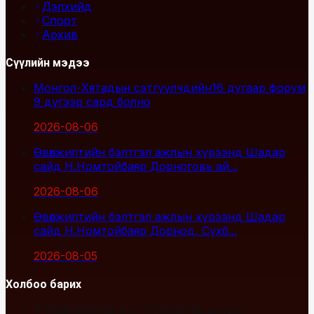
Дэлхийд
Спорт
Архив
Сүүлийн мэдээ
Монгол-Хятадын сэтгүүлчдийн16 дугаар форум
9 дүгээр сард болно
2026-08-06
Өвөлжилтийн бэлтгэл ажлын хүрээнд Шадар
сайд Н.Номтойбаяр Дорноговь ай...
2026-08-06
Өвөлжилтийн бэлтгэл ажлын хүрээнд Шадар
сайд Н.Номтойбаяр Дорнод, Сүхб...
2026-08-05
Холбоо барих
Улаанбаатар хот, Сүхбаатар дүүрэг