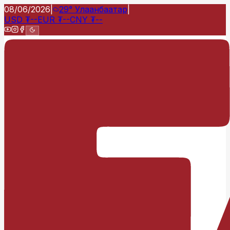
08/06/2026
|
29°
Улаанбаатар
|
USD
₮
--
EUR
₮
--
CNY
₮
--