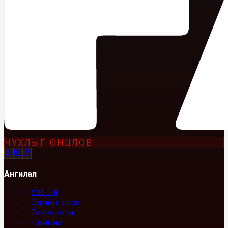
ЧУХЛЫГ ОНЦЛОВ
Ангилал
Улс Төр
Эдийн засаг
Технологи
Нийгэм