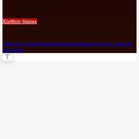
+976 7700-1234
info@fact.mn
Холбоо барих
© 2026 Fact.mn. Бүх эрх хуулиар хамгаалагдсан.
Бидний тухай
Сурталчилгаа байршуулах
Нууцлалын
бодлого