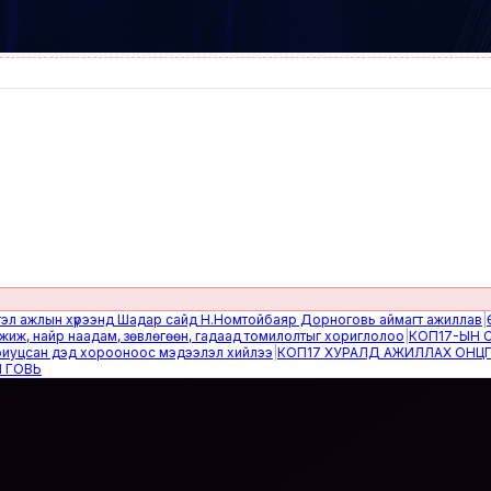
лын хүрээнд Шадар сайд Н.Номтойбаяр Дорноговь аймагт ажиллав
|
Өвөлжи
айр наадам, зөвлөгөөн, гадаад томилолтыг хориглолоо
|
КОП17-ЫН САЙН 
ан дэд хорооноос мэдээлэл хийлээ
|
КОП17 ХУРАЛД АЖИЛЛАХ ОНЦГОЙ Б