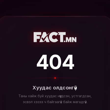
404
Хуудас олдсонгүй
Таны хайж буй хуудас нүүгдсэн, устгагдсан,
эсвэл хэзээ ч байгаагүй байж магадгүй.