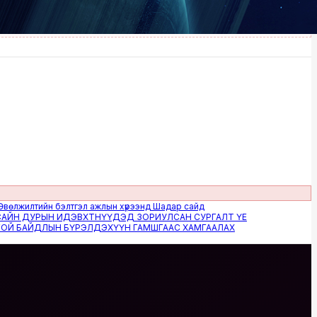
лтийн бэлтгэл ажлын хүрээнд Шадар сайд
ДУРЫН ИДЭВХТНҮҮДЭД ЗОРИУЛСАН СУРГАЛТ ҮЕ
АЙДЛЫН БҮРЭЛДЭХҮҮН ГАМШГААС ХАМГААЛАХ