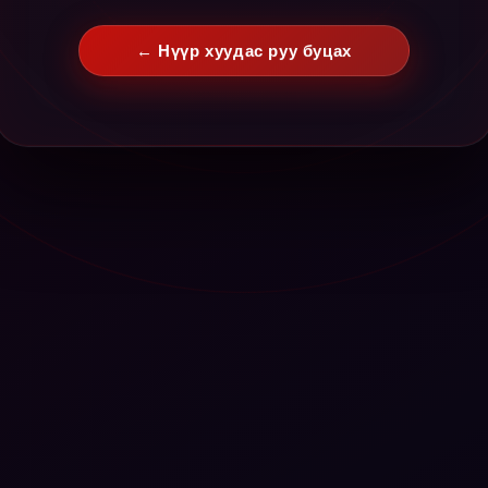
← Нүүр хуудас руу буцах