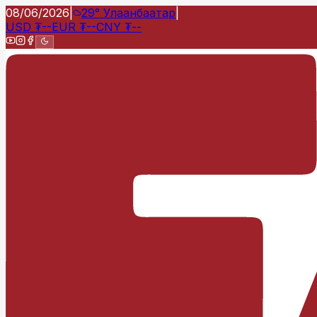
08/06/2026
|
29°
Улаанбаатар
|
USD
₮
--
EUR
₮
--
CNY
₮
--