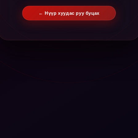
← Нүүр хуудас руу буцах