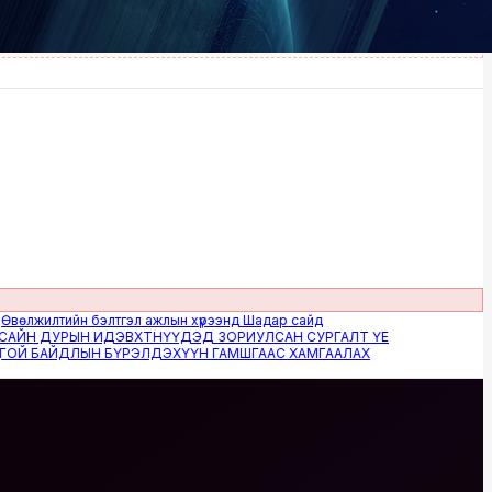
илтийн бэлтгэл ажлын хүрээнд Шадар сайд
 ДУРЫН ИДЭВХТНҮҮДЭД ЗОРИУЛСАН СУРГАЛТ ҮЕ
БАЙДЛЫН БҮРЭЛДЭХҮҮН ГАМШГААС ХАМГААЛАХ