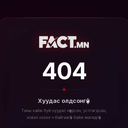
404
Хуудас олдсонгүй
Таны хайж буй хуудас нүүгдсэн, устгагдсан,
эсвэл хэзээ ч байгаагүй байж магадгүй.