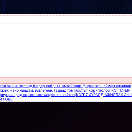
жлын хүрээнд Шадар сайд Н.Номтойбаяр Дорноговь аймагт ажиллав
|
Өвөлж
 найр наадам, зөвлөгөөн, гадаад томилолтыг хориглолоо
|
КОП17-ЫН САЙН
сан дэд хорооноос мэдээлэл хийлээ
|
КОП17 ХУРАЛД АЖИЛЛАХ ОНЦГОЙ 
Ь