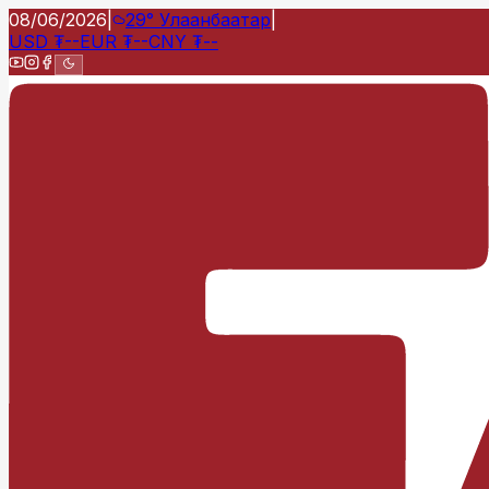
08/06/2026
|
29°
Улаанбаатар
|
USD
₮
--
EUR
₮
--
CNY
₮
--