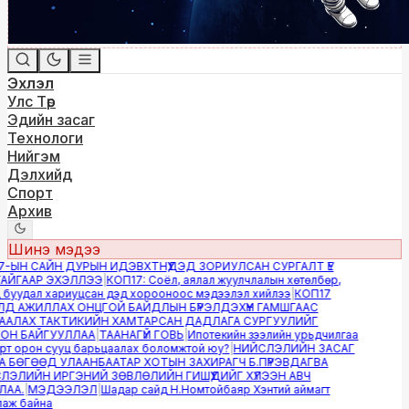
Эхлэл
Улс Төр
Эдийн засаг
Технологи
Нийгэм
Дэлхийд
Спорт
Архив
Шинэ мэдээ
-ЫН САЙН ДУРЫН ИДЭВХТНҮҮДЭД ЗОРИУЛСАН СУРГАЛТ ҮЕ
ЙГААР ЭХЭЛЛЭЭ
|
КОП17: Соёл, аялал жуулчлалын хөтөлбөр,
буудал хариуцсан дэд хорооноос мэдээлэл хийлээ
|
КОП17
Д АЖИЛЛАХ ОНЦГОЙ БАЙДЛЫН БҮРЭЛДЭХҮҮН ГАМШГААС
АЛАХ ТАКТИКИЙН ХАМТАРСАН ДАДЛАГА СУРГУУЛИЙГ
Н БАЙГУУЛЛАА
|
ТААНАГҮЙ ГОВЬ
|
Ипотекийн зээлийн урьдчилгаа
т орон сууц барьцаалах боломжтой юу?
|
НИЙСЛЭЛИЙН ЗАСАГ
 БӨГӨӨД УЛААНБААТАР ХОТЫН ЗАХИРАГЧ Б.ПҮРЭВДАГВА
ЭЛИЙН ИРГЭНИЙ ЗӨВЛӨЛИЙН ГИШҮҮДИЙГ ХҮЛЭЭН АВЧ
АА.
|
МЭДЭЭЛЭЛ
|
Шадар сайд Н.Номтойбаяр Хэнтий аймагт
ж байна