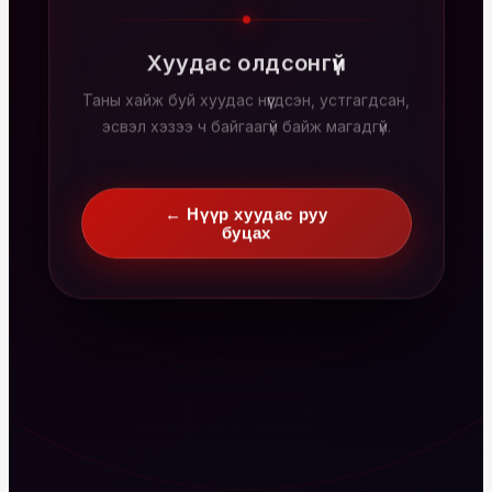
Хуудас олдсонгүй
Таны хайж буй хуудас нүүгдсэн, устгагдсан,
эсвэл хэзээ ч байгаагүй байж магадгүй.
← Нүүр хуудас руу
буцах