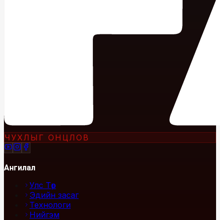
ЧУХЛЫГ ОНЦЛОВ
Ангилал
Улс Төр
Эдийн засаг
Технологи
Нийгэм