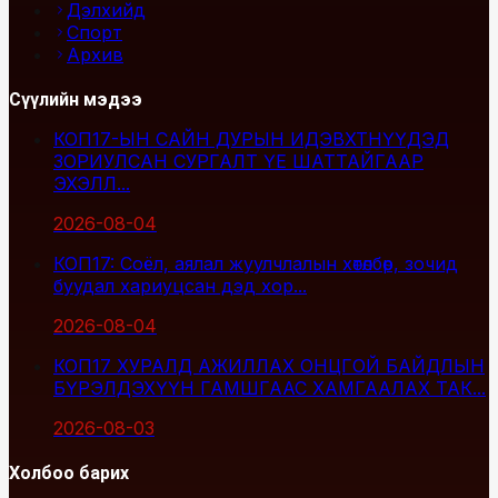
Дэлхийд
Спорт
Архив
Сүүлийн мэдээ
КОП17-ЫН САЙН ДУРЫН ИДЭВХТНҮҮДЭД
ЗОРИУЛСАН СУРГАЛТ ҮЕ ШАТТАЙГААР
ЭХЭЛЛ...
2026-08-04
КОП17: Соёл, аялал жуулчлалын хөтөлбөр, зочид
буудал хариуцсан дэд хор...
2026-08-04
КОП17 ХУРАЛД АЖИЛЛАХ ОНЦГОЙ БАЙДЛЫН
БҮРЭЛДЭХҮҮН ГАМШГААС ХАМГААЛАХ ТАК...
2026-08-03
Холбоо барих