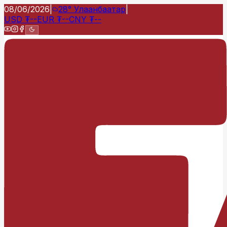
08/06/2026
|
28°
Улаанбаатар
|
USD
₮
--
EUR
₮
--
CNY
₮
--