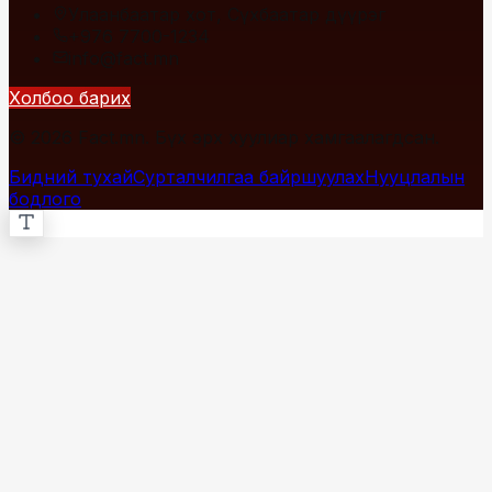
Улаанбаатар хот, Сүхбаатар дүүрэг
+976 7700-1234
info@fact.mn
Холбоо барих
© 2026 Fact.mn. Бүх эрх хуулиар хамгаалагдсан.
Бидний тухай
Сурталчилгаа байршуулах
Нууцлалын
бодлого