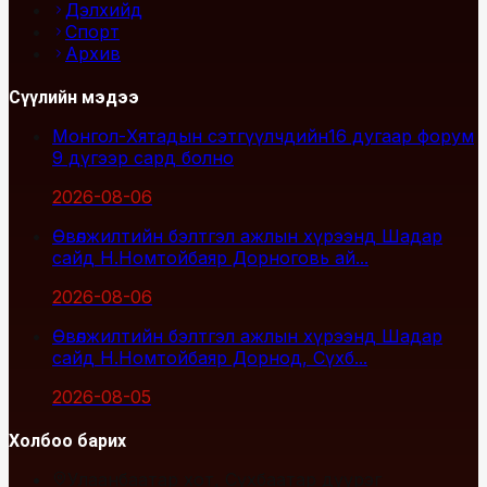
Дэлхийд
Спорт
Архив
Сүүлийн мэдээ
Монгол-Хятадын сэтгүүлчдийн16 дугаар форум
9 дүгээр сард болно
2026-08-06
Өвөлжилтийн бэлтгэл ажлын хүрээнд Шадар
сайд Н.Номтойбаяр Дорноговь ай...
2026-08-06
Өвөлжилтийн бэлтгэл ажлын хүрээнд Шадар
сайд Н.Номтойбаяр Дорнод, Сүхб...
2026-08-05
Холбоо барих
Улаанбаатар хот, Сүхбаатар дүүрэг