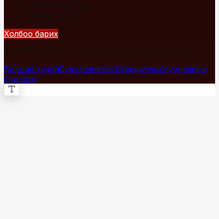
+976 7700-1234
info@fact.mn
Холбоо барих
© 2026 Fact.mn. Бүх эрх хуулиар хамгаалагдсан.
Бидний тухай
Сурталчилгаа байршуулах
Нууцлалын
бодлого