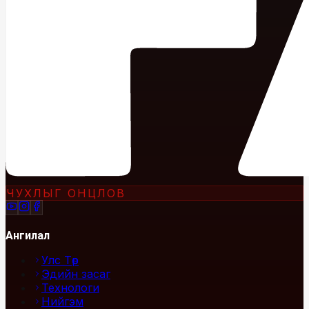
ЧУХЛЫГ ОНЦЛОВ
Ангилал
Улс Төр
Эдийн засаг
Технологи
Нийгэм