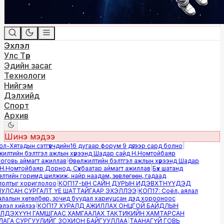
Эхлэл
Улс Төр
Эдийн засаг
Технологи
Нийгэм
Дэлхийд
Спорт
Архив
Шинэ мэдээ
-Хятадын сэтгүүлчдийн16 дугаар форум 9 дүгээр сард болно
|
лтийн бэлтгэл ажлын хүрээнд Шадар сайд Н.Номтойбаяр
овь аймагт ажиллав
|
Өвөлжилтийн бэлтгэл ажлын хүрээнд Шадар
.Номтойбаяр Дорнод, Сүхбаатар аймагт ажиллав
|
Бүх шатанд
тийн горимд шилжиж, найр наадам, зөвлөгөөн, гадаад
лтыг хориглолоо
|
КОП17-ЫН САЙН ДУРЫН ИДЭВХТНҮҮДЭД
ЛСАН СУРГАЛТ ҮЕ ШАТТАЙГААР ЭХЭЛЛЭЭ
|
КОП17: Соёл, аялал
алын хөтөлбөр, зочид буудал хариуцсан дэд хорооноос
эл хийлээ
|
КОП17 ХУРАЛД АЖИЛЛАХ ОНЦГОЙ БАЙДЛЫН
ДЭХҮҮН ГАМШГААС ХАМГААЛАХ ТАКТИКИЙН ХАМТАРСАН
ГА СУРГУУЛИЙГ ЗОХИОН БАЙГУУЛЛАА
|
ТААНАГҮЙ ГОВЬ