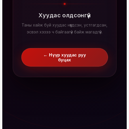
Хуудас олдсонгүй
Таны хайж буй хуудас нүүгдсэн, устгагдсан,
эсвэл хэзээ ч байгаагүй байж магадгүй.
← Нүүр хуудас руу
буцах