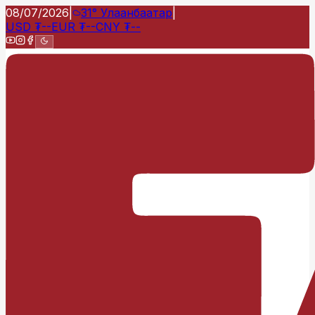
08/07/2026
|
31°
Улаанбаатар
|
USD
₮
--
EUR
₮
--
CNY
₮
--