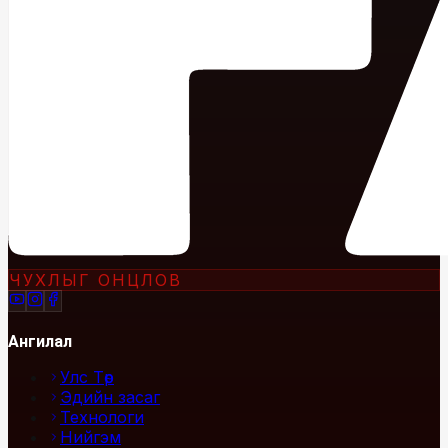
ЧУХЛЫГ ОНЦЛОВ
Ангилал
Улс Төр
Эдийн засаг
Технологи
Нийгэм