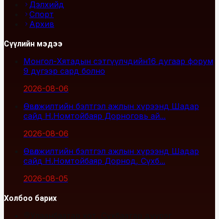
Дэлхийд
Спорт
Архив
Сүүлийн мэдээ
Монгол-Хятадын сэтгүүлчдийн16 дугаар форум
9 дүгээр сард болно
2026-08-06
Өвөлжилтийн бэлтгэл ажлын хүрээнд Шадар
сайд Н.Номтойбаяр Дорноговь ай...
2026-08-06
Өвөлжилтийн бэлтгэл ажлын хүрээнд Шадар
сайд Н.Номтойбаяр Дорнод, Сүхб...
2026-08-05
Холбоо барих
Улаанбаатар хот, Сүхбаатар дүүрэг