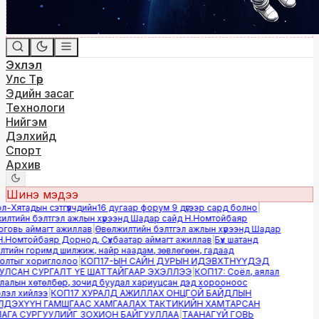
Эхлэл
Улс Төр
Эдийн засаг
Технологи
Нийгэм
Дэлхийд
Спорт
Архив
Шинэ мэдээ
-Хятадын сэтгүүлчдийн16 дугаар форум 9 дүгээр сард болно
|
лтийн бэлтгэл ажлын хүрээнд Шадар сайд Н.Номтойбаяр
овь аймагт ажиллав
|
Өвөлжилтийн бэлтгэл ажлын хүрээнд Шадар
.Номтойбаяр Дорнод, Сүхбаатар аймагт ажиллав
|
Бүх шатанд
тийн горимд шилжиж, найр наадам, зөвлөгөөн, гадаад
лтыг хориглолоо
|
КОП17-ЫН САЙН ДУРЫН ИДЭВХТНҮҮДЭД
ЛСАН СУРГАЛТ ҮЕ ШАТТАЙГААР ЭХЭЛЛЭЭ
|
КОП17: Соёл, аялал
алын хөтөлбөр, зочид буудал хариуцсан дэд хорооноос
эл хийлээ
|
КОП17 ХУРАЛД АЖИЛЛАХ ОНЦГОЙ БАЙДЛЫН
ДЭХҮҮН ГАМШГААС ХАМГААЛАХ ТАКТИКИЙН ХАМТАРСАН
ГА СУРГУУЛИЙГ ЗОХИОН БАЙГУУЛЛАА
|
ТААНАГҮЙ ГОВЬ