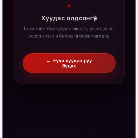
Хуудас олдсонгүй
Таны хайж буй хуудас нүүгдсэн, устгагдсан,
эсвэл хэзээ ч байгаагүй байж магадгүй.
← Нүүр хуудас руу
буцах