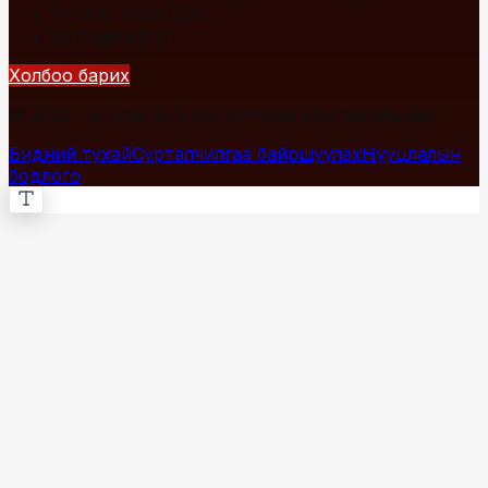
+976 7700-1234
info@fact.mn
Холбоо барих
© 2026 Fact.mn. Бүх эрх хуулиар хамгаалагдсан.
Бидний тухай
Сурталчилгаа байршуулах
Нууцлалын
бодлого