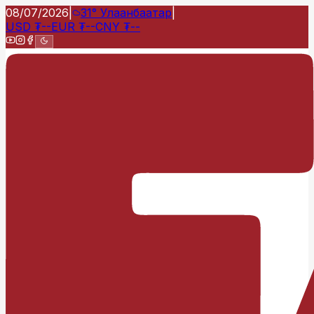
08/07/2026
|
31°
Улаанбаатар
|
USD
₮
--
EUR
₮
--
CNY
₮
--