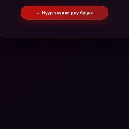
← Нүүр хуудас руу буцах