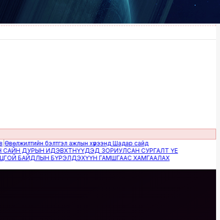
жилтийн бэлтгэл ажлын хүрээнд Шадар сайд
Н ДУРЫН ИДЭВХТНҮҮДЭД ЗОРИУЛСАН СУРГАЛТ ҮЕ
 БАЙДЛЫН БҮРЭЛДЭХҮҮН ГАМШГААС ХАМГААЛАХ