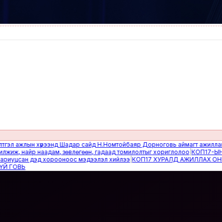
ажлын хүрээнд Шадар сайд Н.Номтойбаяр Дорноговь аймагт ажиллав
|
Өвөл
, найр наадам, зөвлөгөөн, гадаад томилолтыг хориглолоо
|
КОП17-ЫН САЙ
цсан дэд хорооноос мэдээлэл хийлээ
|
КОП17 ХУРАЛД АЖИЛЛАХ ОНЦГОЙ
ВЬ