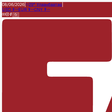
08/06/2026
|
29°
Улаанбаатар
|
USD
₮
--
EUR
₮
--
CNY
₮
--