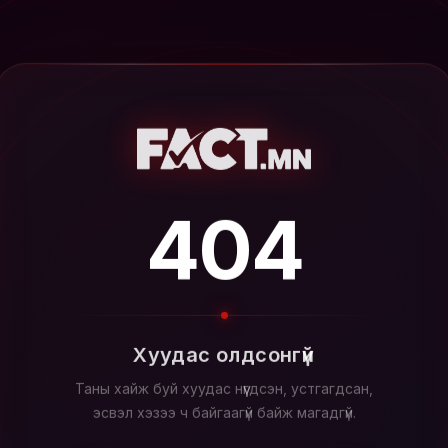
404
Хуудас олдсонгүй
Таны хайж буй хуудас нүүгдсэн, устгагдсан,
эсвэл хэзээ ч байгаагүй байж магадгүй.