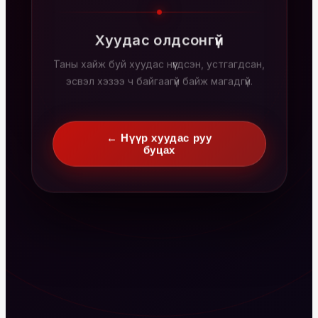
Хуудас олдсонгүй
Таны хайж буй хуудас нүүгдсэн, устгагдсан,
эсвэл хэзээ ч байгаагүй байж магадгүй.
← Нүүр хуудас руу
буцах