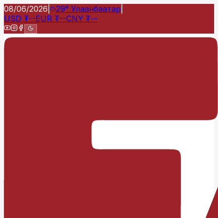
08/06/2026
|
29°
Улаанбаатар
|
USD
₮
--
EUR
₮
--
CNY
₮
--