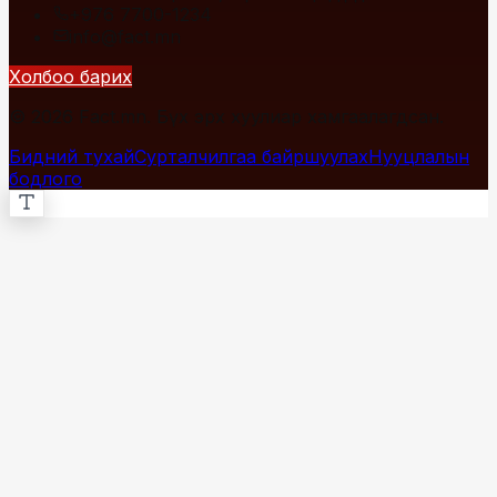
+976 7700-1234
info@fact.mn
Холбоо барих
© 2026 Fact.mn. Бүх эрх хуулиар хамгаалагдсан.
Бидний тухай
Сурталчилгаа байршуулах
Нууцлалын
бодлого