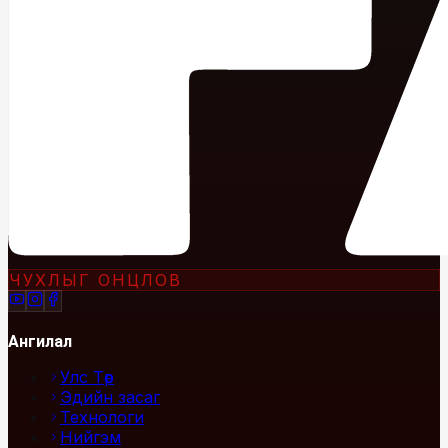
ЧУХЛЫГ ОНЦЛОВ
Ангилал
Улс Төр
Эдийн засаг
Технологи
Нийгэм