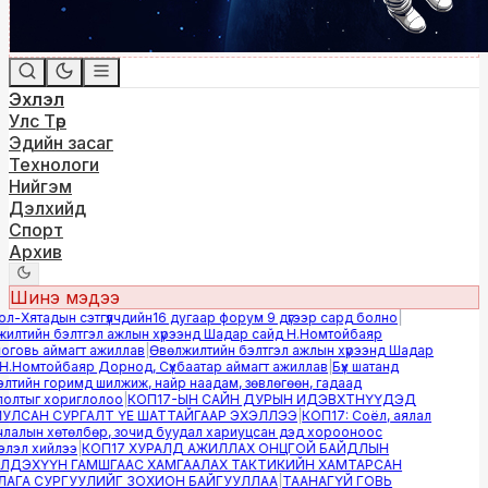
Эхлэл
Улс Төр
Эдийн засаг
Технологи
Нийгэм
Дэлхийд
Спорт
Архив
Шинэ мэдээ
-Хятадын сэтгүүлчдийн16 дугаар форум 9 дүгээр сард болно
|
лтийн бэлтгэл ажлын хүрээнд Шадар сайд Н.Номтойбаяр
овь аймагт ажиллав
|
Өвөлжилтийн бэлтгэл ажлын хүрээнд Шадар
.Номтойбаяр Дорнод, Сүхбаатар аймагт ажиллав
|
Бүх шатанд
тийн горимд шилжиж, найр наадам, зөвлөгөөн, гадаад
лтыг хориглолоо
|
КОП17-ЫН САЙН ДУРЫН ИДЭВХТНҮҮДЭД
ЛСАН СУРГАЛТ ҮЕ ШАТТАЙГААР ЭХЭЛЛЭЭ
|
КОП17: Соёл, аялал
алын хөтөлбөр, зочид буудал хариуцсан дэд хорооноос
эл хийлээ
|
КОП17 ХУРАЛД АЖИЛЛАХ ОНЦГОЙ БАЙДЛЫН
ДЭХҮҮН ГАМШГААС ХАМГААЛАХ ТАКТИКИЙН ХАМТАРСАН
ГА СУРГУУЛИЙГ ЗОХИОН БАЙГУУЛЛАА
|
ТААНАГҮЙ ГОВЬ