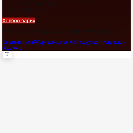
+976 7700-1234
info@fact.mn
Холбоо барих
© 2026 Fact.mn. Бүх эрх хуулиар хамгаалагдсан.
Бидний тухай
Сурталчилгаа байршуулах
Нууцлалын
бодлого