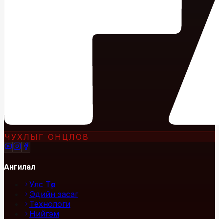
ЧУХЛЫГ ОНЦЛОВ
Ангилал
Улс Төр
Эдийн засаг
Технологи
Нийгэм