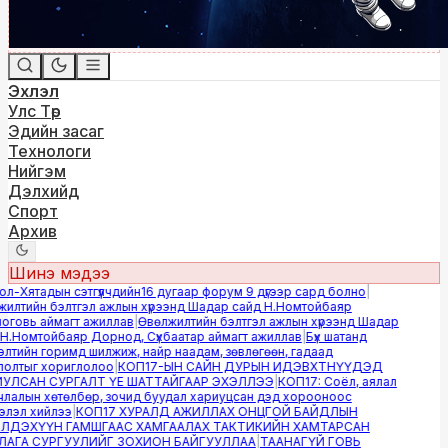
Эхлэл
Улс Төр
Эдийн засаг
Технологи
Нийгэм
Дэлхийд
Спорт
Архив
Шинэ мэдээ
-Хятадын сэтгүүлчдийн16 дугаар форум 9 дүгээр сард болно
|
лтийн бэлтгэл ажлын хүрээнд Шадар сайд Н.Номтойбаяр
овь аймагт ажиллав
|
Өвөлжилтийн бэлтгэл ажлын хүрээнд Шадар
.Номтойбаяр Дорнод, Сүхбаатар аймагт ажиллав
|
Бүх шатанд
тийн горимд шилжиж, найр наадам, зөвлөгөөн, гадаад
лтыг хориглолоо
|
КОП17-ЫН САЙН ДУРЫН ИДЭВХТНҮҮДЭД
ЛСАН СУРГАЛТ ҮЕ ШАТТАЙГААР ЭХЭЛЛЭЭ
|
КОП17: Соёл, аялал
алын хөтөлбөр, зочид буудал хариуцсан дэд хорооноос
эл хийлээ
|
КОП17 ХУРАЛД АЖИЛЛАХ ОНЦГОЙ БАЙДЛЫН
ДЭХҮҮН ГАМШГААС ХАМГААЛАХ ТАКТИКИЙН ХАМТАРСАН
ГА СУРГУУЛИЙГ ЗОХИОН БАЙГУУЛЛАА
|
ТААНАГҮЙ ГОВЬ