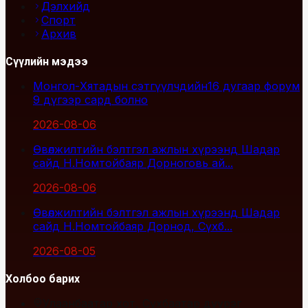
Дэлхийд
Спорт
Архив
Сүүлийн мэдээ
Монгол-Хятадын сэтгүүлчдийн16 дугаар форум
9 дүгээр сард болно
2026-08-06
Өвөлжилтийн бэлтгэл ажлын хүрээнд Шадар
сайд Н.Номтойбаяр Дорноговь ай...
2026-08-06
Өвөлжилтийн бэлтгэл ажлын хүрээнд Шадар
сайд Н.Номтойбаяр Дорнод, Сүхб...
2026-08-05
Холбоо барих
Улаанбаатар хот, Сүхбаатар дүүрэг