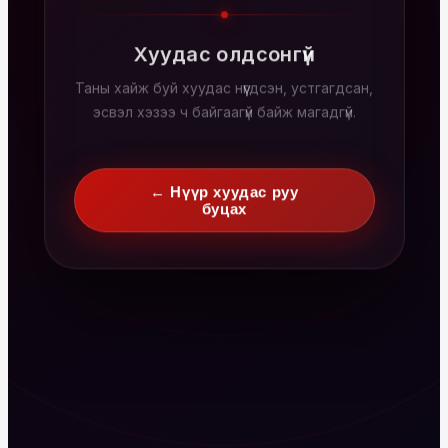
Хуудас олдсонгүй
Таны хайж буй хуудас нүүгдсэн, устгагдсан,
эсвэл хэзээ ч байгаагүй байж магадгүй.
← Нүүр хуудас руу
буцах