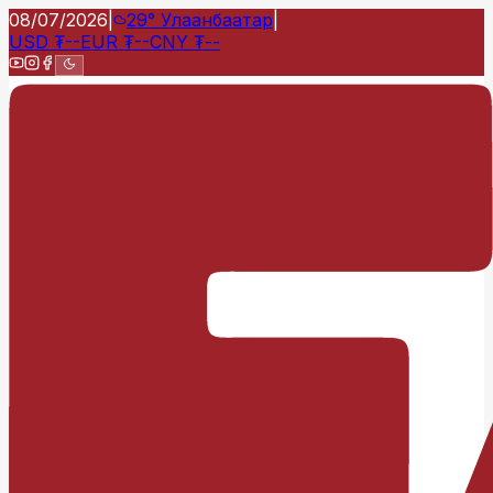
08/07/2026
|
29°
Улаанбаатар
|
USD
₮
--
EUR
₮
--
CNY
₮
--