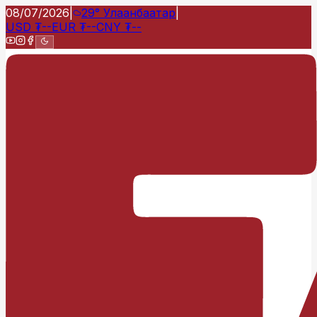
08/07/2026
|
29°
Улаанбаатар
|
USD
₮
--
EUR
₮
--
CNY
₮
--