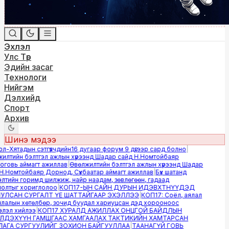
Эхлэл
Улс Төр
Эдийн засаг
Технологи
Нийгэм
Дэлхийд
Спорт
Архив
Шинэ мэдээ
Хятадын сэтгүүлчдийн16 дугаар форум 9 дүгээр сард болно
|
лтийн бэлтгэл ажлын хүрээнд Шадар сайд Н.Номтойбаяр
овь аймагт ажиллав
|
Өвөлжилтийн бэлтгэл ажлын хүрээнд Шадар
.Номтойбаяр Дорнод, Сүхбаатар аймагт ажиллав
|
Бүх шатанд
тийн горимд шилжиж, найр наадам, зөвлөгөөн, гадаад
лтыг хориглолоо
|
КОП17-ЫН САЙН ДУРЫН ИДЭВХТНҮҮДЭД
ЛСАН СУРГАЛТ ҮЕ ШАТТАЙГААР ЭХЭЛЛЭЭ
|
КОП17: Соёл, аялал
алын хөтөлбөр, зочид буудал хариуцсан дэд хорооноос
эл хийлээ
|
КОП17 ХУРАЛД АЖИЛЛАХ ОНЦГОЙ БАЙДЛЫН
ДЭХҮҮН ГАМШГААС ХАМГААЛАХ ТАКТИКИЙН ХАМТАРСАН
ГА СУРГУУЛИЙГ ЗОХИОН БАЙГУУЛЛАА
|
ТААНАГҮЙ ГОВЬ