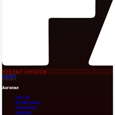
ЧУХЛЫГ ОНЦЛОВ
Ангилал
Улс Төр
Эдийн засаг
Технологи
Нийгэм