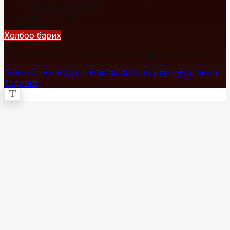
+976 7700-1234
info@fact.mn
Холбоо барих
© 2026 Fact.mn. Бүх эрх хуулиар хамгаалагдсан.
Бидний тухай
Сурталчилгаа байршуулах
Нууцлалын
бодлого