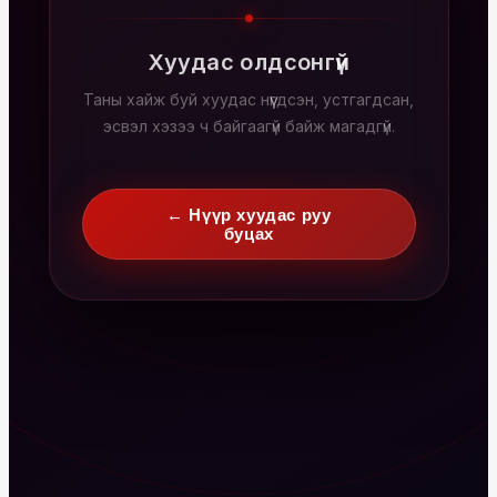
Хуудас олдсонгүй
Таны хайж буй хуудас нүүгдсэн, устгагдсан,
эсвэл хэзээ ч байгаагүй байж магадгүй.
← Нүүр хуудас руу
буцах