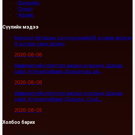
Дэлхийд
Спорт
Архив
Сүүлийн мэдээ
Монгол-Хятадын сэтгүүлчдийн16 дугаар форум
9 дүгээр сард болно
2026-08-06
Өвөлжилтийн бэлтгэл ажлын хүрээнд Шадар
сайд Н.Номтойбаяр Дорноговь ай...
2026-08-06
Өвөлжилтийн бэлтгэл ажлын хүрээнд Шадар
сайд Н.Номтойбаяр Дорнод, Сүхб...
2026-08-05
Холбоо барих
Улаанбаатар хот, Сүхбаатар дүүрэг