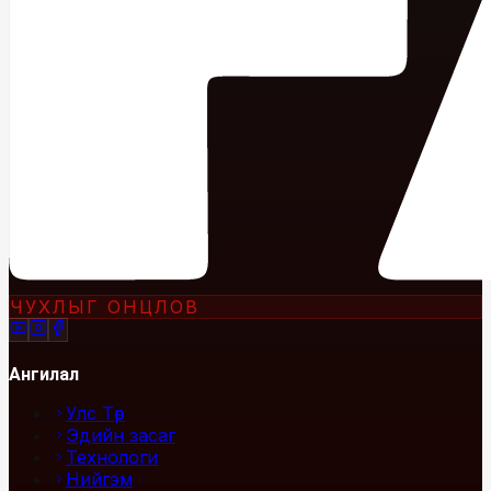
ЧУХЛЫГ ОНЦЛОВ
Ангилал
Улс Төр
Эдийн засаг
Технологи
Нийгэм