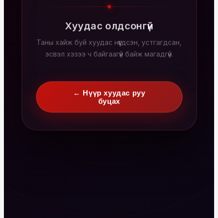
Хуудас олдсонгүй
Таны хайж буй хуудас нүүгдсэн, устгагдсан,
эсвэл хэзээ ч байгаагүй байж магадгүй.
← Нүүр хуудас руу
буцах