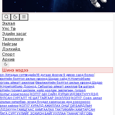
Эхлэл
Улс Төр
Эдийн засаг
Технологи
Нийгэм
Дэлхийд
Спорт
Архив
Шинэ мэдээ
-Хятадын сэтгүүлчдийн16 дугаар форум 9 дүгээр сард болно
|
лтийн бэлтгэл ажлын хүрээнд Шадар сайд Н.Номтойбаяр
овь аймагт ажиллав
|
Өвөлжилтийн бэлтгэл ажлын хүрээнд Шадар
.Номтойбаяр Дорнод, Сүхбаатар аймагт ажиллав
|
Бүх шатанд
тийн горимд шилжиж, найр наадам, зөвлөгөөн, гадаад
лтыг хориглолоо
|
КОП17-ЫН САЙН ДУРЫН ИДЭВХТНҮҮДЭД
ЛСАН СУРГАЛТ ҮЕ ШАТТАЙГААР ЭХЭЛЛЭЭ
|
КОП17: Соёл, аялал
алын хөтөлбөр, зочид буудал хариуцсан дэд хорооноос
эл хийлээ
|
КОП17 ХУРАЛД АЖИЛЛАХ ОНЦГОЙ БАЙДЛЫН
ДЭХҮҮН ГАМШГААС ХАМГААЛАХ ТАКТИКИЙН ХАМТАРСАН
ГА СУРГУУЛИЙГ ЗОХИОН БАЙГУУЛЛАА
|
ТААНАГҮЙ ГОВЬ