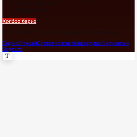
+976 7700-1234
info@fact.mn
Холбоо барих
© 2026 Fact.mn. Бүх эрх хуулиар хамгаалагдсан.
Бидний тухай
Сурталчилгаа байршуулах
Нууцлалын
бодлого