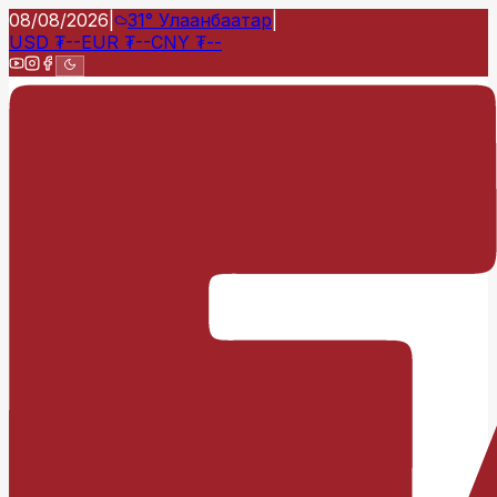
08/08/2026
|
31°
Улаанбаатар
|
USD
₮
--
EUR
₮
--
CNY
₮
--