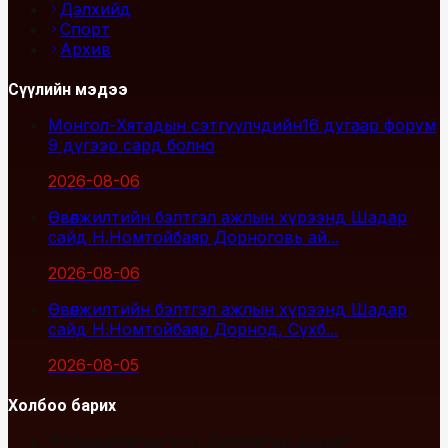
Дэлхийд
Спорт
Архив
Сүүлийн мэдээ
Монгол-Хятадын сэтгүүлчдийн16 дугаар форум
9 дүгээр сард болно
2026-08-06
Өвөлжилтийн бэлтгэл ажлын хүрээнд Шадар
сайд Н.Номтойбаяр Дорноговь ай...
2026-08-06
Өвөлжилтийн бэлтгэл ажлын хүрээнд Шадар
сайд Н.Номтойбаяр Дорнод, Сүхб...
2026-08-05
Холбоо барих
Улаанбаатар хот, Сүхбаатар дүүрэг