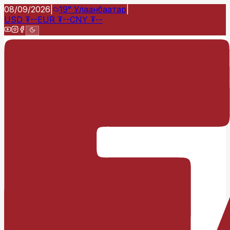
08/09/2026
|
19°
Улаанбаатар
|
USD
₮
--
EUR
₮
--
CNY
₮
--