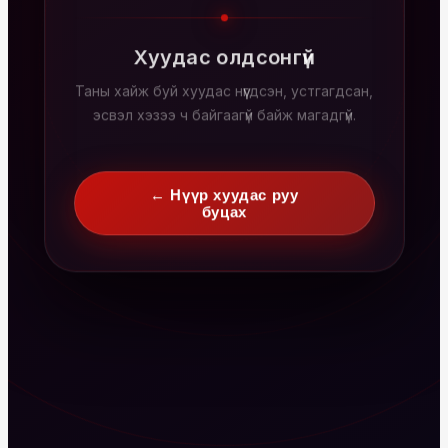
Хуудас олдсонгүй
Таны хайж буй хуудас нүүгдсэн, устгагдсан,
эсвэл хэзээ ч байгаагүй байж магадгүй.
← Нүүр хуудас руу
буцах