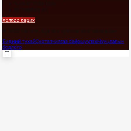
+976 7700-1234
info@fact.mn
Холбоо барих
© 2026 Fact.mn. Бүх эрх хуулиар хамгаалагдсан.
Бидний тухай
Сурталчилгаа байршуулах
Нууцлалын
бодлого