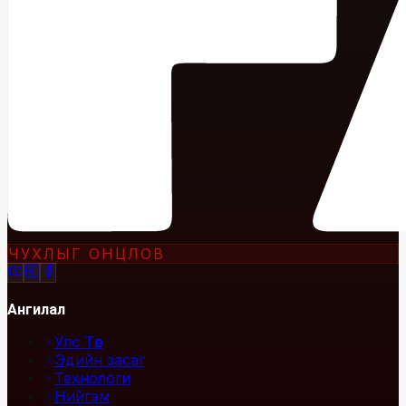
ЧУХЛЫГ ОНЦЛОВ
Ангилал
Улс Төр
Эдийн засаг
Технологи
Нийгэм