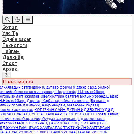
Эхлэл
Улс Төр
Эдийн засаг
Технологи
Нийгэм
Дэлхийд
Спорт
Архив
Шинэ мэдээ
-Хятадын сэтгүүлчдийн16 дугаар форум 9 дүгээр сард болно
|
лтийн бэлтгэл ажлын хүрээнд Шадар сайд Н.Номтойбаяр
овь аймагт ажиллав
|
Өвөлжилтийн бэлтгэл ажлын хүрээнд Шадар
.Номтойбаяр Дорнод, Сүхбаатар аймагт ажиллав
|
Бүх шатанд
тийн горимд шилжиж, найр наадам, зөвлөгөөн, гадаад
лтыг хориглолоо
|
КОП17-ЫН САЙН ДУРЫН ИДЭВХТНҮҮДЭД
ЛСАН СУРГАЛТ ҮЕ ШАТТАЙГААР ЭХЭЛЛЭЭ
|
КОП17: Соёл, аялал
алын хөтөлбөр, зочид буудал хариуцсан дэд хорооноос
эл хийлээ
|
КОП17 ХУРАЛД АЖИЛЛАХ ОНЦГОЙ БАЙДЛЫН
ДЭХҮҮН ГАМШГААС ХАМГААЛАХ ТАКТИКИЙН ХАМТАРСАН
ГА СУРГУУЛИЙГ ЗОХИОН БАЙГУУЛЛАА
|
ТААНАГҮЙ ГОВЬ