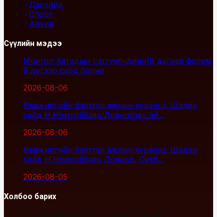
Дэлхийд
Спорт
Архив
Сүүлийн мэдээ
Монгол-Хятадын сэтгүүлчдийн16 дугаар форум
9 дүгээр сард болно
2026-08-06
Өвөлжилтийн бэлтгэл ажлын хүрээнд Шадар
сайд Н.Номтойбаяр Дорноговь ай...
2026-08-06
Өвөлжилтийн бэлтгэл ажлын хүрээнд Шадар
сайд Н.Номтойбаяр Дорнод, Сүхб...
2026-08-05
Холбоо барих
Улаанбаатар хот, Сүхбаатар дүүрэг