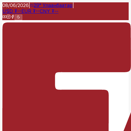
08/06/2026
|
29°
Улаанбаатар
|
USD
₮
--
EUR
₮
--
CNY
₮
--