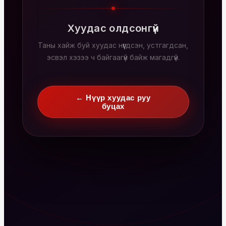
Хуудас олдсонгүй
Таны хайж буй хуудас нүүгдсэн, устгагдсан,
эсвэл хэзээ ч байгаагүй байж магадгүй.
← Нүүр хуудас руу
буцах