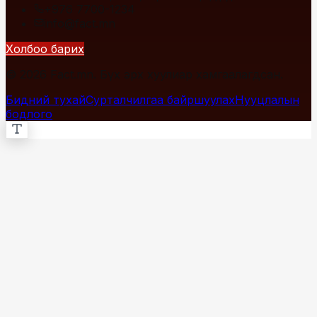
+976 7700-1234
info@fact.mn
Холбоо барих
© 2026 Fact.mn. Бүх эрх хуулиар хамгаалагдсан.
Бидний тухай
Сурталчилгаа байршуулах
Нууцлалын
бодлого