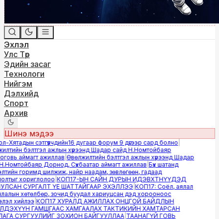
Эхлэл
Улс Төр
Эдийн засаг
Технологи
Нийгэм
Дэлхийд
Спорт
Архив
Шинэ мэдээ
Хятадын сэтгүүлчдийн16 дугаар форум 9 дүгээр сард болно
|
лтийн бэлтгэл ажлын хүрээнд Шадар сайд Н.Номтойбаяр
овь аймагт ажиллав
|
Өвөлжилтийн бэлтгэл ажлын хүрээнд Шадар
.Номтойбаяр Дорнод, Сүхбаатар аймагт ажиллав
|
Бүх шатанд
тийн горимд шилжиж, найр наадам, зөвлөгөөн, гадаад
лтыг хориглолоо
|
КОП17-ЫН САЙН ДУРЫН ИДЭВХТНҮҮДЭД
ЛСАН СУРГАЛТ ҮЕ ШАТТАЙГААР ЭХЭЛЛЭЭ
|
КОП17: Соёл, аялал
алын хөтөлбөр, зочид буудал хариуцсан дэд хорооноос
эл хийлээ
|
КОП17 ХУРАЛД АЖИЛЛАХ ОНЦГОЙ БАЙДЛЫН
ДЭХҮҮН ГАМШГААС ХАМГААЛАХ ТАКТИКИЙН ХАМТАРСАН
ГА СУРГУУЛИЙГ ЗОХИОН БАЙГУУЛЛАА
|
ТААНАГҮЙ ГОВЬ