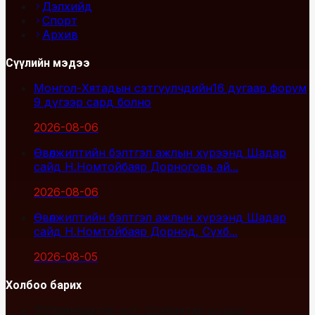
Дэлхийд
Спорт
Архив
Сүүлийн мэдээ
Монгол-Хятадын сэтгүүлчдийн16 дугаар форум
9 дүгээр сард болно
2026-08-06
Өвөлжилтийн бэлтгэл ажлын хүрээнд Шадар
сайд Н.Номтойбаяр Дорноговь ай...
2026-08-06
Өвөлжилтийн бэлтгэл ажлын хүрээнд Шадар
сайд Н.Номтойбаяр Дорнод, Сүхб...
2026-08-05
Холбоо барих
Улаанбаатар хот, Сүхбаатар дүүрэг