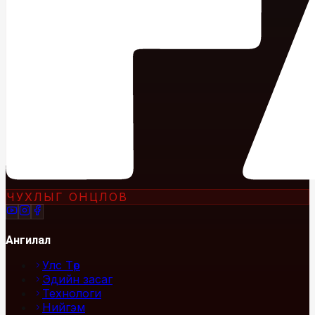
ЧУХЛЫГ ОНЦЛОВ
Ангилал
Улс Төр
Эдийн засаг
Технологи
Нийгэм