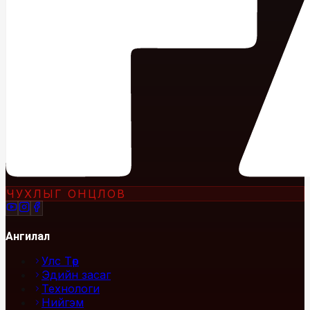
ЧУХЛЫГ ОНЦЛОВ
Ангилал
Улс Төр
Эдийн засаг
Технологи
Нийгэм