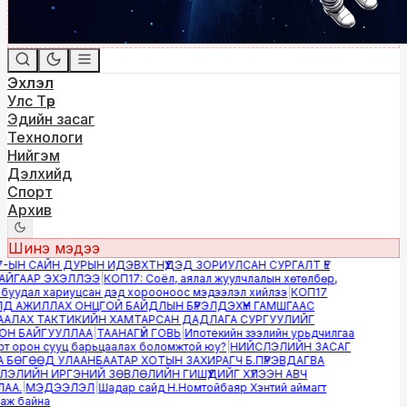
Эхлэл
Улс Төр
Эдийн засаг
Технологи
Нийгэм
Дэлхийд
Спорт
Архив
Шинэ мэдээ
ЫН САЙН ДУРЫН ИДЭВХТНҮҮДЭД ЗОРИУЛСАН СУРГАЛТ ҮЕ
ЙГААР ЭХЭЛЛЭЭ
|
КОП17: Соёл, аялал жуулчлалын хөтөлбөр,
буудал хариуцсан дэд хорооноос мэдээлэл хийлээ
|
КОП17
 АЖИЛЛАХ ОНЦГОЙ БАЙДЛЫН БҮРЭЛДЭХҮҮН ГАМШГААС
АЛАХ ТАКТИКИЙН ХАМТАРСАН ДАДЛАГА СУРГУУЛИЙГ
Н БАЙГУУЛЛАА
|
ТААНАГҮЙ ГОВЬ
|
Ипотекийн зээлийн урьдчилгаа
т орон сууц барьцаалах боломжтой юу?
|
НИЙСЛЭЛИЙН ЗАСАГ
БӨГӨӨД УЛААНБААТАР ХОТЫН ЗАХИРАГЧ Б.ПҮРЭВДАГВА
ЛИЙН ИРГЭНИЙ ЗӨВЛӨЛИЙН ГИШҮҮДИЙГ ХҮЛЭЭН АВЧ
А.
|
МЭДЭЭЛЭЛ
|
Шадар сайд Н.Номтойбаяр Хэнтий аймагт
ж байна