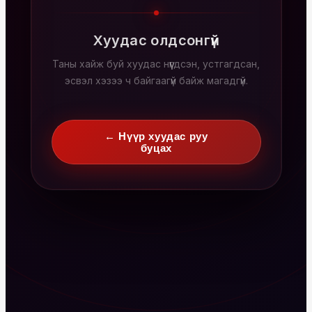
Хуудас олдсонгүй
Таны хайж буй хуудас нүүгдсэн, устгагдсан,
эсвэл хэзээ ч байгаагүй байж магадгүй.
← Нүүр хуудас руу
буцах