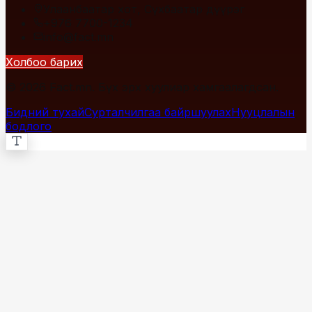
Улаанбаатар хот, Сүхбаатар дүүрэг
+976 7700-1234
info@fact.mn
Холбоо барих
© 2026 Fact.mn. Бүх эрх хуулиар хамгаалагдсан.
Бидний тухай
Сурталчилгаа байршуулах
Нууцлалын
бодлого