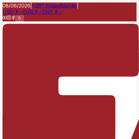
08/06/2026
|
28°
Улаанбаатар
|
USD
₮
--
EUR
₮
--
CNY
₮
--