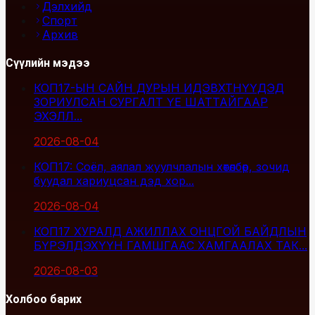
Дэлхийд
Спорт
Архив
Сүүлийн мэдээ
КОП17-ЫН САЙН ДУРЫН ИДЭВХТНҮҮДЭД
ЗОРИУЛСАН СУРГАЛТ ҮЕ ШАТТАЙГААР
ЭХЭЛЛ...
2026-08-04
КОП17: Соёл, аялал жуулчлалын хөтөлбөр, зочид
буудал хариуцсан дэд хор...
2026-08-04
КОП17 ХУРАЛД АЖИЛЛАХ ОНЦГОЙ БАЙДЛЫН
БҮРЭЛДЭХҮҮН ГАМШГААС ХАМГААЛАХ ТАК...
2026-08-03
Холбоо барих